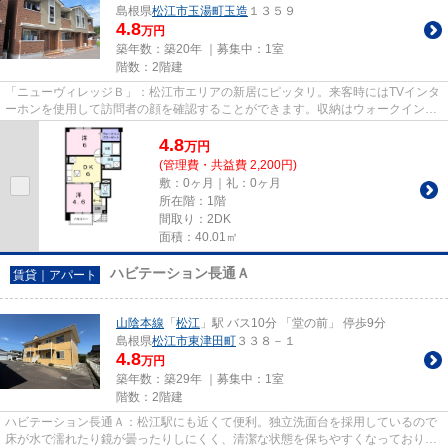
島根県
松江市
玉湯町玉造
１３５９
4.8
万円
築年数：築20年 ｜募集中：
1室
階数：2階建
「ニューヴィレッジＢ」：松江市エリアの新居にピッタリ。来客時にはTVインタ
ーホンを使用して訪問者の顔を確認することができます。収納はウォークインク
ロゼット・トランクルームな...
4.8
万
円
(管理費・共益費 2,200円)
敷：0ヶ月｜礼：0ヶ月
所在階：1階
間取り：2DK
面積：40.01㎡
ハビテーション長通Ａ
賃貸｜アパート
山陰本線
「
松江
」駅 バス10分 「堂の前」 停歩9分
島根県
松江市
東津田町
３３８－１
4.8
万円
築年数：築29年 ｜募集中：
1室
階数：2階建
ハビテーション長通Ａ：松江駅にも近くて便利。独立洗面台を採用しているので
床が水で濡れたり鏡が曇ったりしにくく、清潔な状態を保ちやすくなっておりま