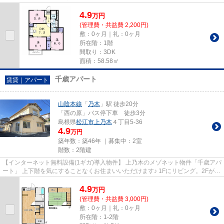
などをまとめて収納できます...
4.9
万
円
(管理費・共益費 2,200円)
敷：0ヶ月｜礼：0ヶ月
所在階：1階
間取り：3DK
面積：58.58㎡
千歳アパート
賃貸｜アパート
山陰本線
「
乃木
」駅 徒歩20分
「西の原」バス停下車 徒歩3分
島根県
松江市
上乃木
４丁目5-36
4.9
万円
築年数：築46年 ｜募集中：
2室
階数：2階建
【インターネット無料設備(1ギガ)導入物件】 上乃木のメゾネット物件「千歳アパ
ート」 上下階を気にすることなくお住まいいただけます♪ 1Fにリビング。2Fが居
室スペースの間取り。 徒...
4.9
万
円
(管理費・共益費 3,000円)
敷：0ヶ月｜礼：0ヶ月
所在階：1-2階