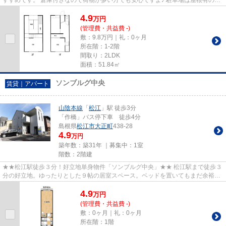
すすめです。 倉庫付きなので荷物が多い方でも安心ですよ♪ 駐車場は屋根有の
為、雪や夏の強い紫外線からも...
4.9
万
円
(管理費・共益費 -)
敷：9.8万円｜礼：0ヶ月
所在階：1-2階
間取り：2LDK
面積：51.84㎡
ソンブルグ中央
賃貸｜アパート
山陰本線
「
松江
」駅 徒歩3分
「作橋」バス停下車 徒歩4分
島根県
松江市
大正町
438-28
4.9
万円
築年数：築31年 ｜募集中：
1室
階数：2階建
★★松江駅徒歩３分！好立地単身物件「ソンブルグ中央」★★ 松江駅まで徒歩３
分の好立地。ゆったりとした９帖の居室スペース。ベッドを置いてもまだ余裕が
あります。部屋の配置はあなた...
4.9
万
円
(管理費・共益費 -)
敷：0ヶ月｜礼：0ヶ月
所在階：1階