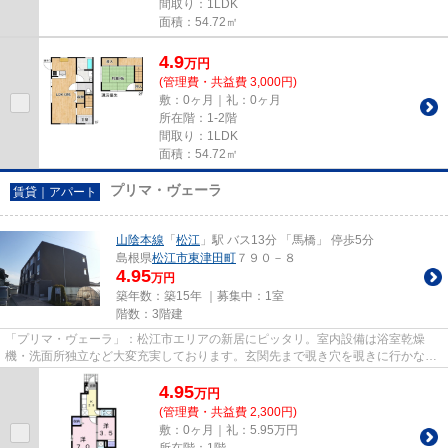
間取り：1LDK
面積：54.72㎡
4.9
万
円
(管理費・共益費 3,000円)
敷：0ヶ月｜礼：0ヶ月
所在階：1-2階
間取り：1LDK
面積：54.72㎡
プリマ・ヴェーラ
賃貸｜アパート
山陰本線
「
松江
」駅 バス13分 「馬橋」 停歩5分
島根県
松江市
東津田町
７９０－８
4.95
万円
築年数：築15年 ｜募集中：
1室
階数：3階建
「プリマ・ヴェーラ」：松江市エリアの新居にピッタリ。室内設備は浴室乾燥
機・洗面所独立など大変充実しております。玄関先まで覗き穴を覗きに行かなく
てもインターホン越しに誰が来...
4.95
万
円
(管理費・共益費 2,300円)
敷：0ヶ月｜礼：5.95万円