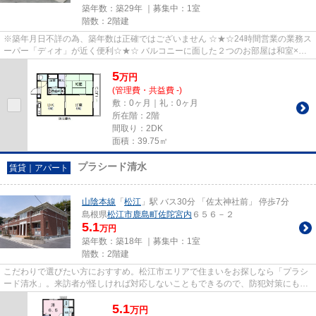
築年数：築29年 ｜募集中：
1室
階数：2階建
※築年月日不詳の為、築年数は正確ではございません ☆★☆24時間営業の業務ス
ーパー「ディオ」が近く便利☆★☆ バルコニーに面した２つのお部屋は和室×洋
室。 どう使いますか？一方を居室...
5
万
円
(管理費・共益費 -)
敷：0ヶ月｜礼：0ヶ月
所在階：2階
間取り：2DK
面積：39.75㎡
プラシード清水
賃貸｜アパート
山陰本線
「
松江
」駅 バス30分 「佐太神社前」 停歩7分
島根県
松江市
鹿島町佐陀宮内
６５６－２
5.1
万円
築年数：築18年 ｜募集中：
1室
階数：2階建
こだわりで選びたい方におすすめ。松江市エリアで住まいをお探しなら「プラシ
ード清水」。来訪者が怪しければ対応しないこともできるので、防犯対策にもつ
ながるモニター付きインター...
5.1
万
円