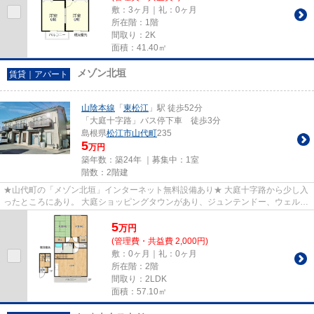
敷：3ヶ月｜礼：0ヶ月
所在階：1階
間取り：2K
面積：41.40㎡
メゾン北垣
賃貸｜アパート
山陰本線
「
東松江
」駅 徒歩52分
「大庭十字路」バス停下車 徒歩3分
島根県
松江市
山代町
235
5
万円
築年数：築24年 ｜募集中：
1室
階数：2階建
★山代町の「メゾン北垣」インターネット無料設備あり★ 大庭十字路から少し入
ったところにあり。 大庭ショッピングタウンがあり、ジュンテンドー、ウェルネ
ス、ひまり、セリアはじめ飲...
5
万
円
(管理費・共益費 2,000円)
敷：0ヶ月｜礼：0ヶ月
所在階：2階
間取り：2LDK
面積：57.10㎡