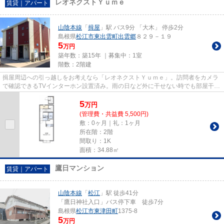
レオネクストＹｕｍｅ
賃貸｜アパート
山陰本線
「
揖屋
」駅 バス9分 「大木」 停歩2分
島根県
松江市
東出雲町出雲郷
８２９－１９
5
万円
築年数：築15年 ｜募集中：
1室
階数：2階建
揖屋周辺への引っ越しをお考えなら「レオネクストＹｕｍｅ」。訪問者をカメラ
で確認できるTVインターホン設置済み。雨の日など外に干せない時でも部屋干し
特有の臭いを防げる、浴室乾...
5
万
円
(管理費・共益費 5,500円)
敷：0ヶ月｜礼：1ヶ月
所在階：2階
間取り：1K
面積：34.88㎡
鷹日マンション
賃貸｜アパート
山陰本線
「
松江
」駅 徒歩41分
「鷹日神社入口」バス停下車 徒歩7分
島根県
松江市
東津田町
1375-8
5
万円