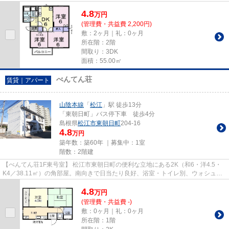
す。新しい生活にお勧めなの...
4.8
万
円
(管理費・共益費 2,200円)
敷：2ヶ月｜礼：0ヶ月
所在階：2階
間取り：3DK
面積：55.00㎡
べんてん荘
賃貸｜アパート
山陰本線
「
松江
」駅 徒歩13分
「東朝日町」バス停下車 徒歩4分
島根県
松江市
東朝日町
204-16
4.8
万円
築年数：築60年 ｜募集中：
1室
階数：2階建
【べんてん荘1F東号室】 松江市東朝日町の便利な立地にある2K（和6・洋4.5・
K4／38.11㎡）の角部屋。南向きで日当たり良好、浴室・トイレ別、ウォシュレ
ット付き。エアコン・照明器具...
4.8
万
円
(管理費・共益費 -)
敷：0ヶ月｜礼：0ヶ月
所在階：1階