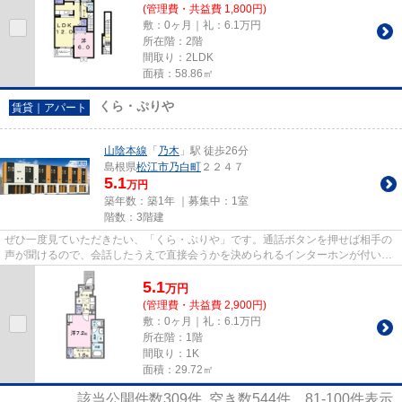
(管理費・共益費 1,800円)
敷：0ヶ月｜礼：6.1万円
所在階：2階
間取り：2LDK
面積：58.86㎡
くら・ぷりや
賃貸｜アパート
山陰本線
「
乃木
」駅 徒歩26分
島根県
松江市
乃白町
２２４７
5.1
万円
築年数：築1年 ｜募集中：
1室
階数：3階建
ぜひ一度見ていただきたい、「くら・ぷりや」です。通話ボタンを押せば相手の
声が聞けるので、会話したうえで直接会うかを決められるインターホンが付いて
おります。室内設備は洗面所...
5.1
万
円
(管理費・共益費 2,900円)
敷：0ヶ月｜礼：6.1万円
所在階：1階
間取り：1K
面積：29.72㎡
該当公開件数
309
件 空き数
544
件
81-100
件表示