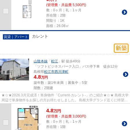
(管理費・共益費 5,500円)
敷：0ヶ月｜礼：1ヶ月
所在階：2階
間取り：1K
面積：26.08㎡
カレント
賃貸｜アパート
山陰本線
「
松江
」駅 徒歩49分
「ソフトビジネスパーク入口」バス停下車 徒歩12分
島根県
松江市
西川津町
4.8
万円
築年数：築1年未満 ｜募集中：
5室
階数：2階建
★☆★2026.3月完成済！単身物件「Current-カレント-」のご紹介★☆★ 島根大学
周辺で単身物件をお探しの方お待たせしました。 島根大学グランド近くに待望の
新築アパートが誕生します。 202...
4.8
万
円
(管理費・共益費 3,000円)
敷：0ヶ月｜礼：1ヶ月
所在階：1階