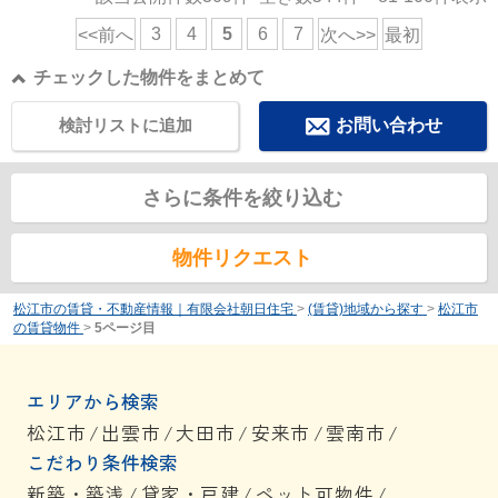
3
4
5
6
7
<<前へ
次へ>>
最初
チェックした物件をまとめて
検討リストに追加
お問い合わせ
さらに条件を絞り込む
物件リクエスト
松江市の賃貸・不動産情報｜有限会社朝日住宅
>
(賃貸)地域から探す
>
松江市
の賃貸物件
>
5ページ目
エリアから検索
松江市
/
出雲市
/
大田市
/
安来市
/
雲南市
/
こだわり条件検索
新築・築浅
/
貸家・戸建
/
ペット可物件
/