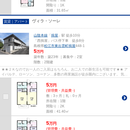
所在階：1階
間取り：1K
面積：31.65㎡
ヴィラ・ソーレ
賃貸｜アパート
山陰本線
「
揖屋
」駅 徒歩10分
「西揖屋」バス停下車 徒歩8分
島根県
松江市
東出雲町揖屋
448-1
5
万円
築年数：築23年 ｜募集中：
2室
階数：2階建
★★２Ｋなのでお一人のご入居はもちろん、お二人での新生活も可能です★★ ア
イパルテ、ローソン、コーナン…多数の商業施設が徒歩圏内にございます。 気に
なる室内は…キッチンスペースは...
5
万
円
(管理費・共益費 -)
敷：3ヶ月｜礼：0ヶ月
所在階：1階
間取り：2K
面積：41.40㎡
5
万
円
(管理費・共益費 -)