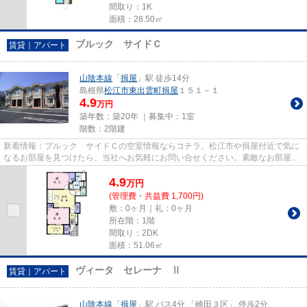
間取り：1K
面積：28.50㎡
ブルック サイドＣ
賃貸｜アパート
山陰本線
「
揖屋
」駅 徒歩14分
島根県
松江市
東出雲町揖屋
１５１－１
4.9
万円
築年数：築20年 ｜募集中：
1室
階数：2階建
新着情報：ブルック サイドＣの空室情報ならコチラ。松江市や揖屋付近で気に
なるお部屋を見つけたら、当社へお気軽にお問い合せください。素敵なお部屋探
しを全力でお手伝いいたします。
4.9
万
円
(管理費・共益費 1,700円)
敷：0ヶ月｜礼：0ヶ月
所在階：1階
間取り：2DK
面積：51.06㎡
ヴィータ セレーナ Ⅱ
賃貸｜アパート
山陰本線
「
揖屋
」駅 バス4分 「崎田３区」 停歩2分