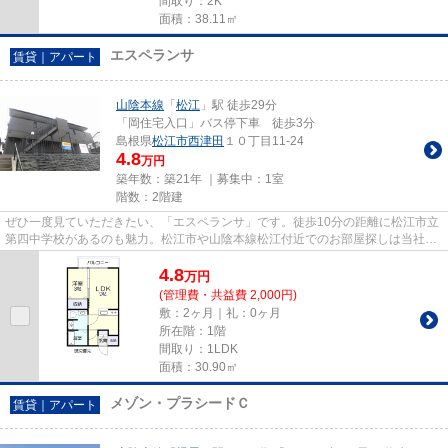
間取り：2K
面積：38.11㎡
エスペランサ
賃貸｜アパート
山陰本線
「
松江
」駅 徒歩29分
「岡住宅入口」バス停下車 徒歩3分
島根県
松江市
西津田
１０丁目11-24
4.8
万円
築年数：築21年 ｜募集中：
1室
階数：2階建
ぜひ一度見ていただきたい、「エスペランサ」です。徒歩10分の距離に松江市立
第四中学校があるのも魅力。松江市や山陰本線松江付近でのお部屋探しは当社に
お任せください。お気に入り...
4.8
万
円
(管理費・共益費 2,000円)
敷：2ヶ月｜礼：0ヶ月
所在階：1階
間取り：1LDK
面積：30.90㎡
メゾン・プラシードＣ
賃貸｜アパート