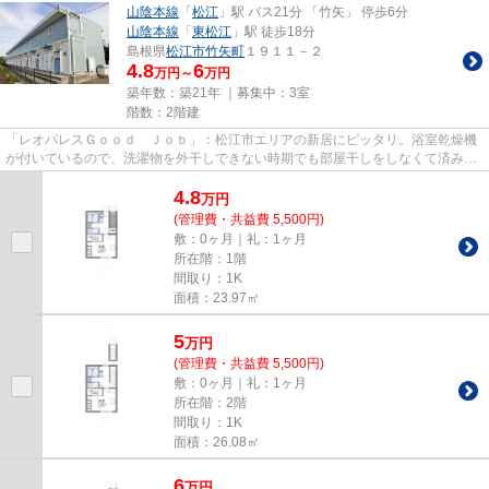
山陰本線
「
松江
」駅 バス21分 「竹矢」 停歩6分
山陰本線
「
東松江
」駅 徒歩18分
島根県
松江市
竹矢町
１９１１－２
4.8
6
万円～
万円
築年数：築21年 ｜募集中：
3室
階数：2階建
「レオパレスＧｏｏｄ Ｊｏｂ」：松江市エリアの新居にピッタリ。浴室乾燥機
が付いているので、洗濯物を外干しできない時期でも部屋干しをしなくて済みま
す。快適な暮らしを送るため...
4.8
万
円
(管理費・共益費 5,500円)
敷：0ヶ月｜礼：1ヶ月
所在階：1階
間取り：1K
面積：23.97㎡
5
万
円
(管理費・共益費 5,500円)
敷：0ヶ月｜礼：1ヶ月
所在階：2階
間取り：1K
面積：26.08㎡
6
万
円