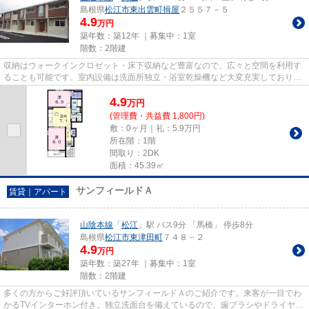
島根県
松江市
東出雲町揖屋
２５５７－５
4.9
万円
築年数：築12年 ｜募集中：
1室
階数：2階建
収納はウォークインクロゼット・床下収納など豊富なので、広々と空間を利用す
ることも可能です。室内設備は洗面所独立・浴室乾燥機など大変充実しておりま
す。顔が見える安心のTVイン...
4.9
万
円
(管理費・共益費 1,800円)
敷：0ヶ月｜礼：5.9万円
所在階：1階
間取り：2DK
面積：45.39㎡
サンフィールドＡ
賃貸｜アパート
山陰本線
「
松江
」駅 バス9分 「馬橋」 停歩8分
島根県
松江市
東津田町
７４８－２
4.9
万円
築年数：築27年 ｜募集中：
1室
階数：2階建
多くの方からご好評頂いているサンフィールドＡのご紹介です。来客が一目でわ
かるTVインターホン付き。独立洗面台を備えているので、歯ブラシやドライヤー