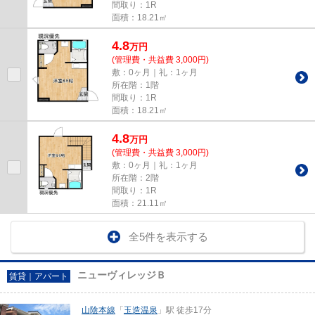
間取り：1R
面積：18.21㎡
4.8
万
円
(管理費・共益費 3,000円)
敷：0ヶ月｜礼：1ヶ月
所在階：1階
間取り：1R
面積：18.21㎡
4.8
万
円
(管理費・共益費 3,000円)
敷：0ヶ月｜礼：1ヶ月
所在階：2階
間取り：1R
面積：21.11㎡
全5件を表示する
ニューヴィレッジＢ
賃貸｜アパート
山陰本線
「
玉造温泉
」駅 徒歩17分