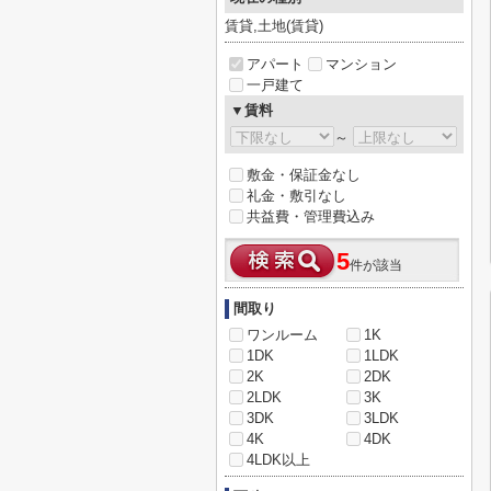
賃貸,土地(賃貸)
アパート
マンション
一戸建て
▼賃料
～
敷金・保証金なし
礼金・敷引なし
共益費・管理費込み
5
件が該当
間取り
ワンルーム
1K
1DK
1LDK
2K
2DK
2LDK
3K
3DK
3LDK
4K
4DK
4LDK以上