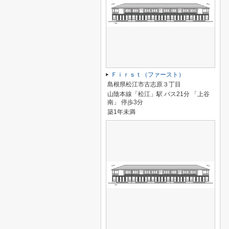
Ｆｉｒｓｔ（ファースト）
島根県松江市古志原３丁目
山陰本線「松江」駅 バス21分 「上谷
南」 停歩3分
築1年未満