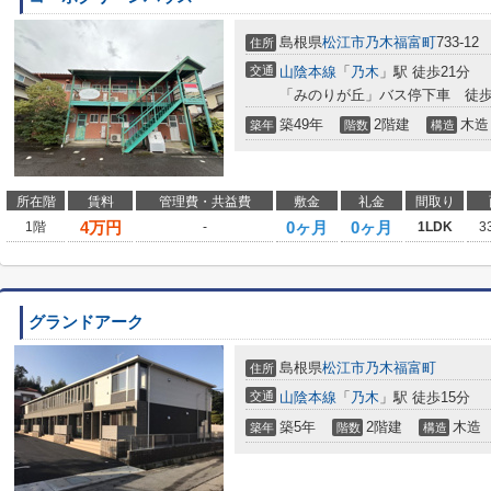
島根県
松江市
乃木福富町
733-12
住所
交通
山陰本線
「
乃木
」駅 徒歩21分
「みのりが丘」バス停下車 徒歩
築49年
2階建
木造
築年
階数
構造
所在階
賃料
管理費・共益費
敷金
礼金
間取り
4
万円
0ヶ月
0ヶ月
1階
-
1LDK
3
グランドアーク
島根県
松江市
乃木福富町
住所
交通
山陰本線
「
乃木
」駅 徒歩15分
築5年
2階建
木造
築年
階数
構造