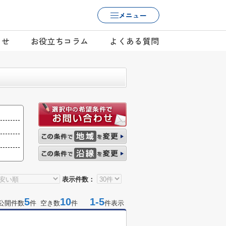
メニュー
らせ
お役立ちコラム
よくある質問
表示件数：
5
10
1-5
公開件数
件 空き数
件
件表示