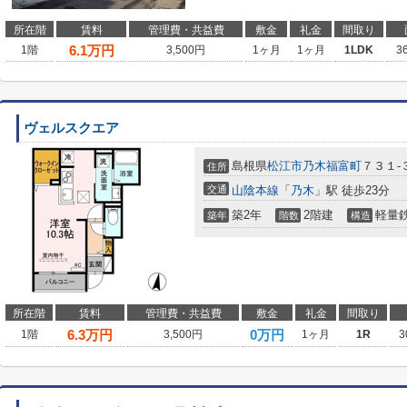
所在階
賃料
管理費・共益費
敷金
礼金
間取り
6.1
万円
1階
3,500円
1ヶ月
1ヶ月
1LDK
3
ヴェルスクエア
島根県
松江市
乃木福富町
７３１-
住所
交通
山陰本線
「
乃木
」駅 徒歩23分
築2年
2階建
軽量
築年
階数
構造
所在階
賃料
管理費・共益費
敷金
礼金
間取り
6.3
万円
0万円
1階
3,500円
1ヶ月
1R
3