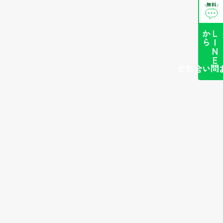
無料
\
/
ら
L
I
N
E
か
簡単お問い合わせ