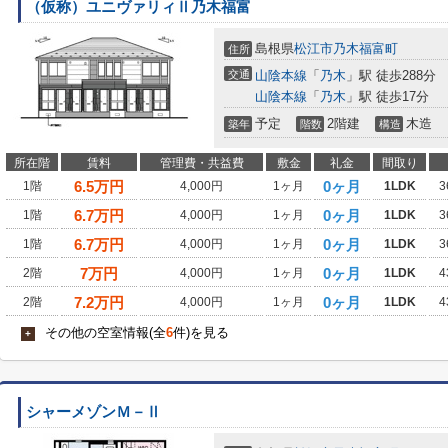
（仮称）ユニヴァリィⅡ乃木福富
島根県
松江市
乃木福富町
住所
交通
山陰本線
「
乃木
」駅 徒歩288分
山陰本線
「
乃木
」駅 徒歩17分
予定
2階建
木造
築年
階数
構造
所在階
賃料
管理費・共益費
敷金
礼金
間取り
6.5
万円
0ヶ月
1階
4,000円
1ヶ月
1LDK
3
6.7
万円
0ヶ月
1階
4,000円
1ヶ月
1LDK
3
6.7
万円
0ヶ月
1階
4,000円
1ヶ月
1LDK
3
7
万円
0ヶ月
2階
4,000円
1ヶ月
1LDK
4
7.2
万円
0ヶ月
2階
4,000円
1ヶ月
1LDK
4
その他の空室情報(全
6
件)を見る
+
シャーメゾンＭ－Ⅱ