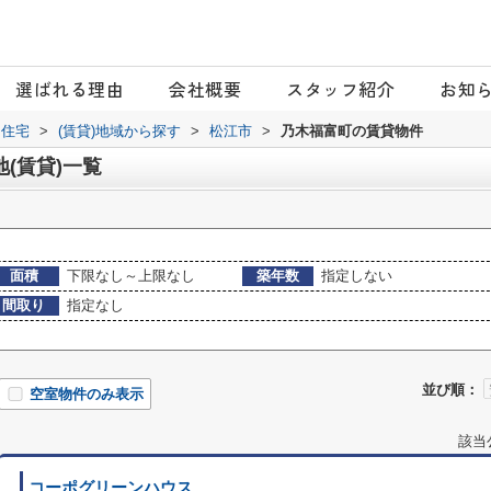
選ばれる理由
会社概要
スタッフ紹介
お知
日住宅
>
(賃貸)地域から探す
>
松江市
>
乃木福富町の賃貸物件
(賃貸)一覧
面積
下限なし～上限なし
築年数
指定しない
間取り
指定なし
並び順：
空室物件のみ表示
該当
コーポグリーンハウス