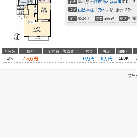
島根県
松江市
乃木福富町
319-2-2
住所
交通
山陰本線
「
乃木
」駅 徒歩12分
築24年
2階建
軽量
築年
階数
構造
所在階
賃料
管理費・共益費
敷金
礼金
間取り
7.5
万円
0万円
0万円
2階
-
1LDK
該当