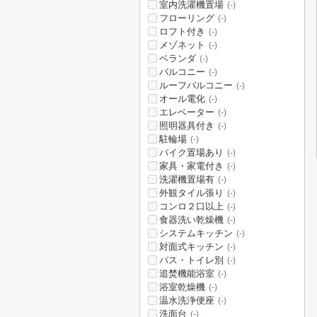
室内洗濯機置場
(-)
フローリング
(-)
ロフト付き
(-)
メゾネット
(-)
ベランダ
(-)
バルコニー
(-)
ルーフバルコニー
(-)
オール電化
(-)
エレベーター
(-)
照明器具付き
(-)
駐輪場
(-)
バイク置場あり
(-)
家具・家電付き
(-)
洗濯機置場有
(-)
外観タイル張り
(-)
コンロ２口以上
(-)
食器洗い乾燥機
(-)
システムキッチン
(-)
対面式キッチン
(-)
バス・トイレ別
(-)
追焚機能浴室
(-)
浴室乾燥機
(-)
温水洗浄便座
(-)
洗面台
(-)