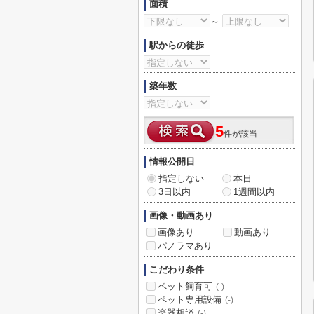
面積
～
駅からの徒歩
築年数
5
件が該当
情報公開日
指定しない
本日
3日以内
1週間以内
画像・動画あり
画像あり
動画あり
パノラマあり
こだわり条件
ペット飼育可
(-)
ペット専用設備
(-)
楽器相談
(-)