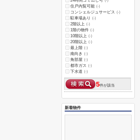
24時間ゴミ出し可
(-)
住戸内覧可能
(-)
コンシェルジュサービス
(-)
駐車場あり
(-)
2階以上
(-)
1階の物件
(-)
10階以上
(-)
20階以上
(-)
最上階
(-)
南向き
(-)
角部屋
(-)
都市ガス
(-)
下水道
(-)
5
件が該当
新着物件