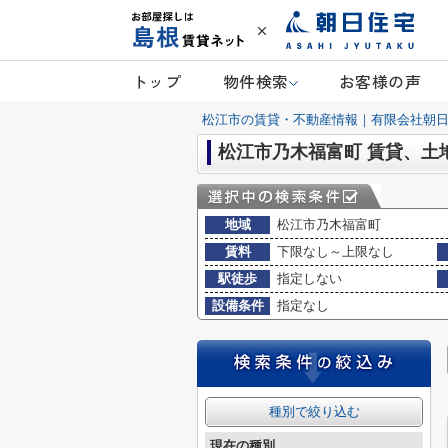
トップ
物件検索
お客様の声
松江市の賃貸・不動産情報｜有限会社朝
松江市乃木福富町 賃貸、土地
地域
松江市乃木福富町
賃料
下限なし～上限なし
駅徒歩
指定しない
設備条件
指定なし
種別で絞り込む
現在の種別