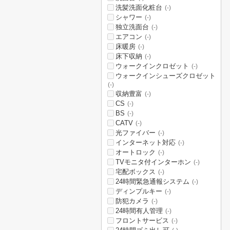
洗髪洗面化粧台
(-)
シャワー
(-)
独立洗面台
(-)
エアコン
(-)
床暖房
(-)
床下収納
(-)
ウォークインクロゼット
(-)
ウォークインシューズクロゼット
(-)
収納豊富
(-)
CS
(-)
BS
(-)
CATV
(-)
光ファイバー
(-)
インターネット対応
(-)
オートロック
(-)
TVモニタ付インターホン
(-)
宅配ボックス
(-)
24時間緊急通報システム
(-)
ディンプルキー
(-)
防犯カメラ
(-)
24時間有人管理
(-)
フロントサービス
(-)