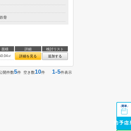
鉄骨
面積
詳細
検討リスト
50.04㎡
詳細を見る
追加する
5
10
1-5
公開件数
件 空き数
件
件表示
簡単
\
/
来店予約