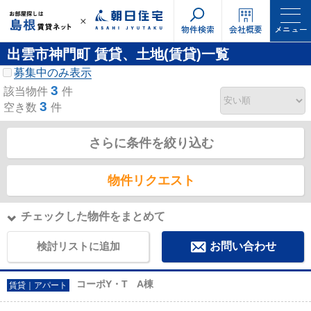
物件検索
会社概要
メニュー
出雲市神門町 賃貸、土地(賃貸)一覧
募集中のみ表示
3
該当物件
件
3
空き数
件
さらに条件を絞り込む
物件リクエスト
チェックした物件をまとめて
検討リストに追加
お問い合わせ
コーポY・T A棟
賃貸｜アパート