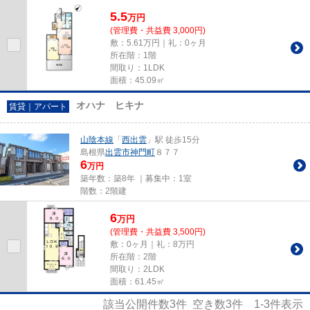
5.5
万
円
(管理費・共益費 3,000円)
敷：5.61万円｜礼：0ヶ月
所在階：1階
間取り：1LDK
面積：45.09㎡
オハナ ヒキナ
賃貸｜アパート
山陰本線
「
西出雲
」駅 徒歩15分
島根県
出雲市
神門町
８７７
6
万円
築年数：築8年 ｜募集中：
1室
階数：2階建
6
万
円
(管理費・共益費 3,500円)
敷：0ヶ月｜礼：8万円
所在階：2階
間取り：2LDK
面積：61.45㎡
該当公開件数
3
件 空き数
3
件
1-3
件表示