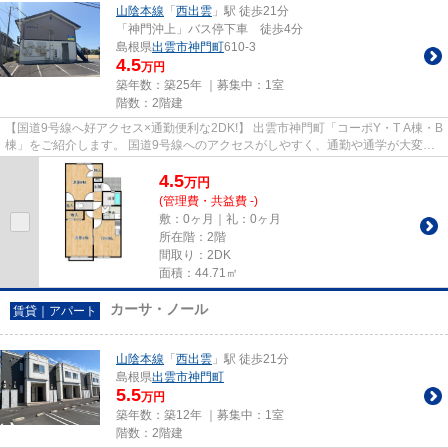
山陰本線
「
西出雲
」駅 徒歩21分
「神門沖上」バス停下車 徒歩4分
島根県
出雲市
神門町
610-3
4.5
万円
築年数：築25年 ｜募集中：
1室
階数：2階建
【国道9号線へ好アクセス×通勤便利な2DK!】 出雲市神門町「コーポY・T A棟・B
棟」をご紹介します。 国道9号線へのアクセスがしやすく、通勤や通学が大変便
利です。 2DKの使いやすい間...
4.5
万
円
(管理費・共益費 -)
敷：0ヶ月｜礼：0ヶ月
所在階：2階
間取り：2DK
面積：44.71㎡
カーサ・ノール
賃貸｜アパート
山陰本線
「
西出雲
」駅 徒歩21分
島根県
出雲市
神門町
5.5
万円
築年数：築12年 ｜募集中：
1室
階数：2階建