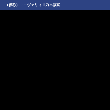
（仮称）ユニヴァリィⅡ乃木福富