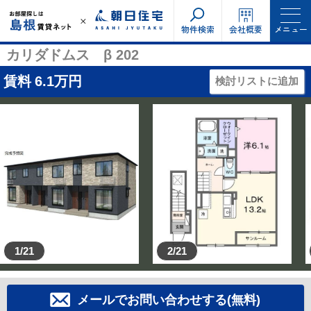
物件検索
会社概要
メニュー
カリダドムス β 202
賃料
6.1
万円
検討リストに追加
1/21
2/21
メールでお問い合わせする(無料)