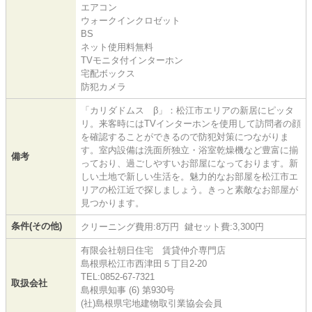
エアコン
ウォークインクロゼット
BS
ネット使用料無料
TVモニタ付インターホン
宅配ボックス
防犯カメラ
「カリダドムス β」：松江市エリアの新居にピッタ
リ。来客時にはTVインターホンを使用して訪問者の顔
を確認することができるので防犯対策につながりま
す。室内設備は洗面所独立・浴室乾燥機など豊富に揃
備考
っており、過ごしやすいお部屋になっております。新
しい土地で新しい生活を。魅力的なお部屋を松江市エ
リアの松江近で探しましょう。きっと素敵なお部屋が
見つかります。
条件(その他)
クリーニング費用:8万円 鍵セット費:3,300円
有限会社朝日住宅 賃貸仲介専門店
島根県松江市西津田５丁目2-20
TEL:0852-67-7321
取扱会社
島根県知事 (6) 第930号
(社)島根県宅地建物取引業協会会員