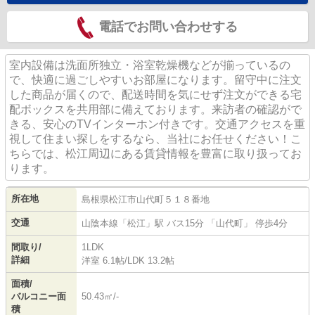
電話でお問い合わせする
室内設備は洗面所独立・浴室乾燥機などが揃っているの
で、快適に過ごしやすいお部屋になります。留守中に注文
した商品が届くので、配送時間を気にせず注文ができる宅
配ボックスを共用部に備えております。来訪者の確認がで
きる、安心のTVインターホン付きです。交通アクセスを重
視して住まい探しをするなら、当社にお任せください！こ
ちらでは、松江周辺にある賃貸情報を豊富に取り扱ってお
ります。
所在地
島根県
松江市
山代町
５１８番地
交通
山陰本線
「
松江
」駅 バス15分 「山代町」 停歩4分
間取り/
1LDK
詳細
洋室 6.1帖
/
LDK 13.2帖
面積/
バルコニー面
50.43㎡/-
積