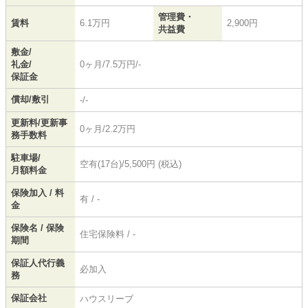
管理費・
賃料
6.1万円
2,900円
共益費
敷金/
礼金/
0ヶ月/7.5万円/-
保証金
償却/敷引
-/-
更新料/更新事
0ヶ月/2.2万円
務手数料
駐車場/
空有(17台)/5,500円 (税込)
月額料金
保険加入 / 料
有 / -
金
保険名 / 保険
住宅保険料 / -
期間
保証人代行義
必加入
務
保証会社
ハウスリーブ