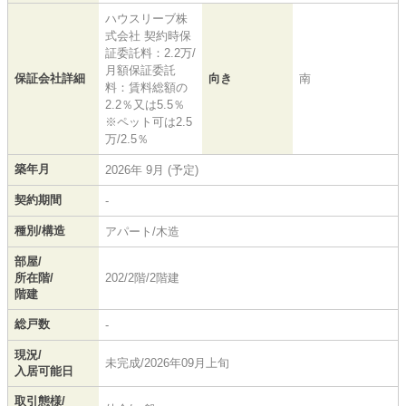
ハウスリーブ株
式会社 契約時保
証委託料：2.2万/
月額保証委託
保証会社詳細
向き
南
料：賃料総額の
2.2％又は5.5％
※ペット可は2.5
万/2.5％
築年月
2026年 9月 (予定)
契約期間
-
種別/構造
アパート/木造
部屋/
所在階/
202/2階/2階建
階建
総戸数
-
現況/
未完成/2026年09月上旬
入居可能日
取引態様/