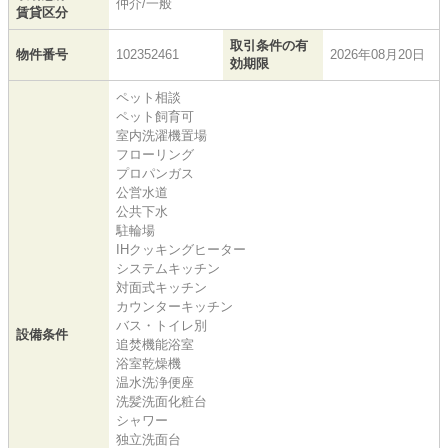
仲介/一般
賃貸区分
取引条件の有
物件番号
102352461
2026年08月20日
効期限
ペット相談
ペット飼育可
室内洗濯機置場
フローリング
プロパンガス
公営水道
公共下水
駐輪場
IHクッキングヒーター
システムキッチン
対面式キッチン
カウンターキッチン
バス・トイレ別
設備条件
追焚機能浴室
浴室乾燥機
温水洗浄便座
洗髪洗面化粧台
シャワー
独立洗面台