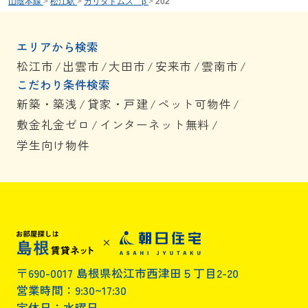
山陰本線
>
松江駅
>
カリダドムス β
>
202
エリアから検索
松江市
/
出雲市
/
大田市
/
安来市
/
雲南市
/
こだわり条件検索
新築・築浅
/
貸家・戸建
/
ペット可物件
/
敷金礼金ゼロ
/
インターネット無料
/
学生向け物件
〒690-0017 島根県松江市西津田５丁目2-20
営業時間：9:30~17:30
定休日：水曜日