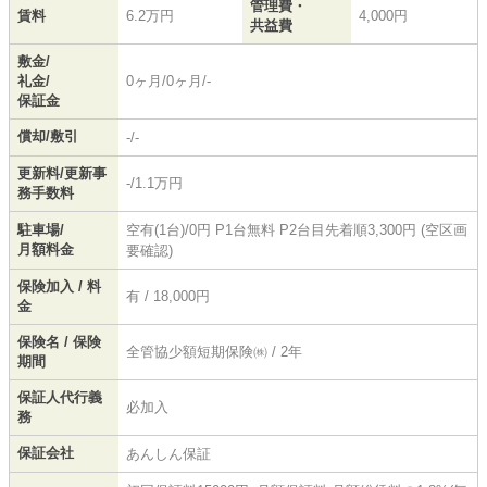
管理費・
賃料
6.2万円
4,000円
共益費
敷金/
礼金/
0ヶ月/0ヶ月/-
保証金
償却/敷引
-/-
更新料/更新事
-/1.1万円
務手数料
駐車場/
空有(1台)/0円 P1台無料 P2台目先着順3,300円 (空区画
月額料金
要確認)
保険加入 / 料
有 / 18,000円
金
保険名 / 保険
全管協少額短期保険㈱ / 2年
期間
保証人代行義
必加入
務
保証会社
あんしん保証