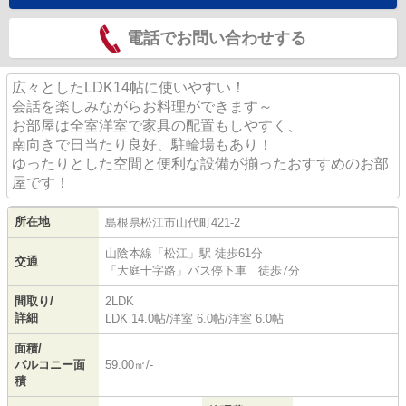
電話でお問い合わせする
広々としたLDK14帖に使いやすい！
会話を楽しみながらお料理ができます～
お部屋は全室洋室で家具の配置もしやすく、
南向きで日当たり良好、駐輪場もあり！
ゆったりとした空間と便利な設備が揃ったおすすめのお部
屋です！
所在地
島根県
松江市
山代町
421-2
山陰本線
「
松江
」駅 徒歩61分
交通
「大庭十字路」バス停下車 徒歩7分
間取り/
2LDK
詳細
LDK 14.0帖
/
洋室 6.0帖
/
洋室 6.0帖
面積/
バルコニー面
59.00㎡/-
積