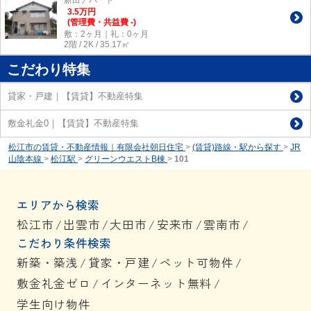
新田アパート
3.5
万
円
(管理費・共益費 -)
敷：2ヶ月｜礼：0ヶ月
2階 / 2K / 35.17㎡
こだわり特集
貸家・戸建｜【賃貸】不動産特集
敷金礼金0｜【賃貸】不動産特集
松江市の賃貸・不動産情報｜有限会社朝日住宅
>
(賃貸)路線・駅から探す
>
JR
山陰本線
>
松江駅
>
グリーンウエストB棟
>
101
エリアから検索
松江市
/
出雲市
/
大田市
/
安来市
/
雲南市
/
こだわり条件検索
新築・築浅
/
貸家・戸建
/
ペット可物件
/
敷金礼金ゼロ
/
インターネット無料
/
学生向け物件