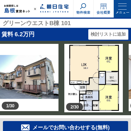
物件検索
会社概要
メニュー
グリーンウエストB棟 101
賃料
6.2
万円
検討リストに追加
1/30
2/30
メールでお問い合わせする(無料)