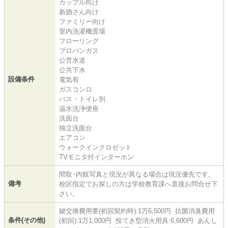
カップル向け
新婚さん向け
ファミリー向け
室内洗濯機置場
フローリング
プロパンガス
公営水道
公共下水
設備条件
電気有
ガスコンロ
バス・トイレ別
温水洗浄便座
洗面台
独立洗面台
エアコン
ウォークインクロゼット
TVモニタ付インターホン
間取･内観写真と現況が異なる場合は現況優先です。
備考
校区指定でお探しの方は学校教育課へ直接お問合せ下
さい。
鍵交換費用要(初回契約時):1万6,500円 抗菌消臭費用
条件(その他)
(初回):1万1,000円 投てき型消火用具:6,600円 あんし