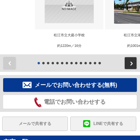
松江市立大庭小学校
松江市立
約1220m／16分
約1001
前
メールでお問い合わせする(無料)
電話でお問い合わせする
メールで共有する
LINEで共有する