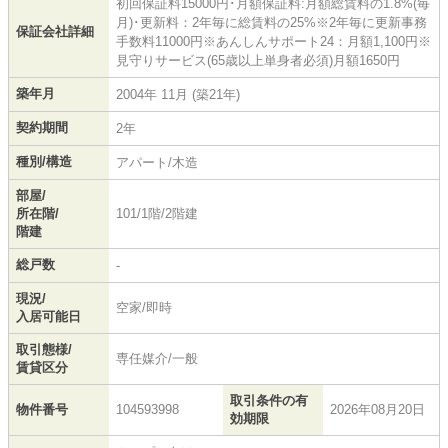
初回保証料15000円･月額保証料:月額総賃料の1.8%(毎
月)･更新料：2年毎に総賃料の25%※2年毎に更新事務
保証会社詳細
手数料11000円※あんしんサポート24：月額1,100円※
見守りサービス(65歳以上単身者必須)月額1650円
築年月
2004年 11月 (築21年)
契約期間
2年
種別/構造
アパート/木造
部屋/
所在階/
101/1階/2階建
階建
総戸数
-
現況/
空家/即時
入居可能日
取引態様/
専任媒介/一般
賃貸区分
取引条件の有
物件番号
104593998
2026年08月20日
効期限