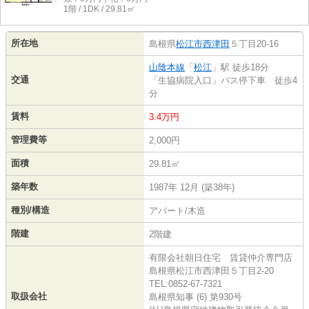
1階 / 1DK / 29.81㎡
所在地
島根県
松江市
西津田
５丁目20-16
山陰本線
「
松江
」駅 徒歩18分
交通
「生協病院入口」バス停下車 徒歩4
分
賃料
3.4万円
管理費等
2,000円
面積
29.81㎡
築年数
1987年 12月 (築38年)
種別/構造
アパート/木造
階建
2階建
有限会社朝日住宅 賃貸仲介専門店
島根県松江市西津田５丁目2-20
TEL:0852-67-7321
取扱会社
島根県知事 (6) 第930号