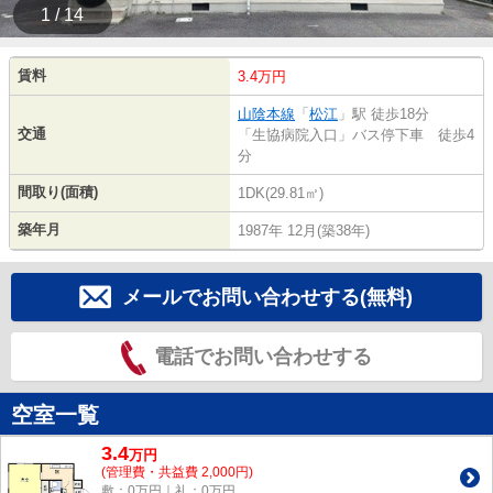
1 / 14
賃料
3.4万円
山陰本線
「
松江
」駅 徒歩18分
交通
「生協病院入口」バス停下車 徒歩4
分
間取り(面積)
1DK(29.81㎡)
築年月
1987年 12月(築38年)
メールでお問い合わせする(無料)
電話でお問い合わせする
空室一覧
3.4
万
円
(管理費・共益費 2,000円)
敷：0万円｜礼：0万円