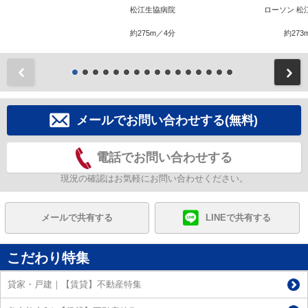
松江生協病院
ローソン 松
約275m／4分
約273
前
メールでお問い合わせする(無料)
電話でお問い合わせする
現況の確認はお気軽にお問い合わせください。
メールで共有する
LINEで共有する
こだわり特集
貸家・戸建｜【賃貸】不動産特集