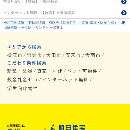
敷金礼金0｜【賃貸】不動産特集
インターネット無料｜【賃貸】不動産特集
松江市の賃貸・不動産情報｜有限会社朝日住宅
>
(賃貸)路線・駅から探す
>
JR
山陰本線
>
松江駅
>
サンティーヌ富士
エリアから検索
松江市
/
出雲市
/
大田市
/
安来市
/
雲南市
/
こだわり条件検索
新築・築浅
/
貸家・戸建
/
ペット可物件
/
敷金礼金ゼロ
/
インターネット無料
/
学生向け物件