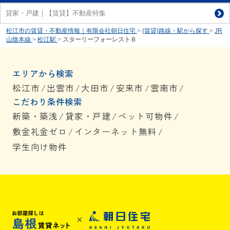
貸家・戸建｜【賃貸】不動産特集
松江市の賃貸・不動産情報｜有限会社朝日住宅
>
(賃貸)路線・駅から探す
>
JR
山陰本線
>
松江駅
>
スターリーフォーレストＢ
エリアから検索
松江市
/
出雲市
/
大田市
/
安来市
/
雲南市
/
こだわり条件検索
新築・築浅
/
貸家・戸建
/
ペット可物件
/
敷金礼金ゼロ
/
インターネット無料
/
学生向け物件