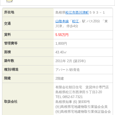
所在地
島根県
松江市
西川津町
５９３－１
山陰本線
「
松江
」駅 バス20分 「東
交通
川津」 停歩4分
賃料
5.55万円
管理費等
1,800円
面積
43.40㎡
築年数
2011年 2月 (築15年)
種別/構造
アパート/鉄骨造
階建
2階建
有限会社朝日住宅 賃貸仲介専門店
島根県松江市西津田５丁目2-20
TEL:0852-67-7321
取扱会社
島根県知事 (6) 第930号
(社)島根県宅地建物取引業協会会員
(社)島根県宅地建物取引業保証協会会