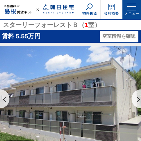
物件検索
会社概要
メニュー
スターリーフォーレストＢ（
1
室）
賃料
5.55万円
空室情報を確認