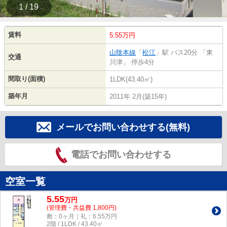
1 / 19
賃料
5.55万円
山陰本線
「
松江
」駅 バス20分 「東
交通
川津」 停歩4分
間取り(面積)
1LDK(43.40㎡)
築年月
2011年 2月(築15年)
メールでお問い合わせする(無料)
電話でお問い合わせする
空室一覧
5.55
万
円
(管理費・共益費 1,800円)
敷：0ヶ月｜礼：6.55万円
2階 / 1LDK / 43.40㎡