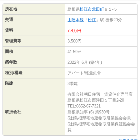
所在地
島根県
松江市
北田町
９１-５
交通
山陰本線
「
松江
」駅 徒歩20分
賃料
7.4万円
管理費等
3,500円
面積
41.59㎡
築年数
2022年 6月 (築4年)
種別/構造
アパート/軽量鉄骨
階建
3階建
有限会社朝日住宅 賃貸仲介専門店
島根県松江市西津田５丁目2-20
TEL:0852-67-7321
取扱会社
島根県知事 (6) 第930号
(社)島根県宅地建物取引業協会会員
(社)島根県宅地建物取引業保証協会会
員