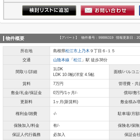
【アパート】
物件番号：99886319
情報更新日：20
物件概要
所在地
島根県
松江市
上乃木
９丁目６-１５
交通
山陰本線
「
松江
」駅 徒歩38分
1LDK
間取り/詳細
面積/バルコ
LDK 10.0帖
/
洋室 4.5帖
賃料
7万円
管理費・共
敷金/礼金/保証金
0万円/1ヶ月/-
償却/敷
更新料
1ヶ月(新賃料)
敷金積み
権利金/雑費
-/-
駐車場/月額
保険加入/料金
有/-
保険名/保険
保証人代行義務
必加入
保証会