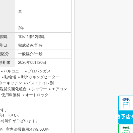
東
間
2年
/階建
105/ 1階/ 2階建
能日
完成済み/即時
貸区分
一般媒介/一般
効期限
2026年08月20日
バルコニー
プロパンガス
駐輪場
IHクッキングヒーター
ターキッチン
バス・トイレ別
洗髪洗面化粧台
シャワー
エアコン
ト使用料無料
オートロック
簡単
\
/
です。
合せ下さい。
来店予約
る可能性がございます。
無料
\
/
00円 室内清掃費用:4万9,500円