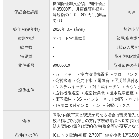
機関保証加入必須。初回保証
料35000円、月額保証料賃料
保証会社詳細
向き
等総額の１％＋800円/月(商品
あり)
築年月(築年数)
2026年 3月 (新築)
契約期
種別/構造
アパート/軽量鉄骨
部屋/所在階
総戸数
-
現況/入居可
特優賃
-
取引態様/賃
物件番号
99886319
取引条件の有
カードキー
室内洗濯機置場
フローリング
公営水道
公共下水
電気有
照明器具付き
システムキッチン
対面式キッチン
カウン
設備条件
追焚機能浴室
浴室乾燥機
温水洗浄便座
床下収納
BS
インターネット対応
ネッ
TVモニタ付インターホン
宅配ボックス
間取･内観写真と現況が異なる場合は現況優先
備考
校区指定でお探しの方は学校教育課へ直接お問
法人契約の場合は契約条件(敷金等)が変更とな
条件(その他)
ICロック電池(初回):2,750円 鍵交換代:1万6,5