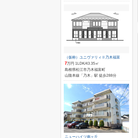
（仮称）ユニヴァリィⅡ乃木福富
7
万円 1LDK/43.35㎡
島根県松江市乃木福富町
山陰本線「乃木」駅 徒歩288分
ニューハイツ南ヶ丘