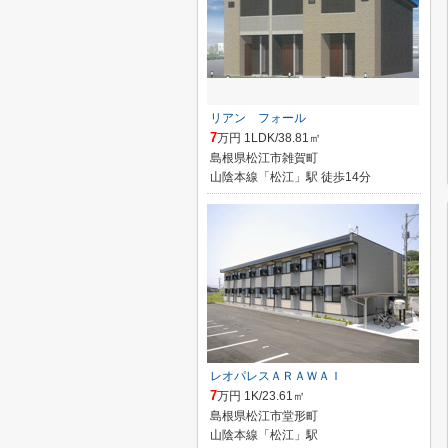
リアン フォール
7
万円 1LDK/38.81㎡
島根県松江市雑賀町
山陰本線「松江」駅 徒歩14分
レオパレスＡＲＡＷＡＩ
7
万円 1K/23.61㎡
島根県松江市堂形町
山陰本線「松江」駅