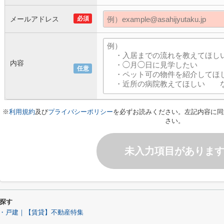
メールアドレス
必須
内容
任意
※
利用規約
及び
プライバシーポリシー
を必ずお読みください。左記内容に同
さい。
未入力項目がありま
探す
・戸建｜【賃貸】不動産特集