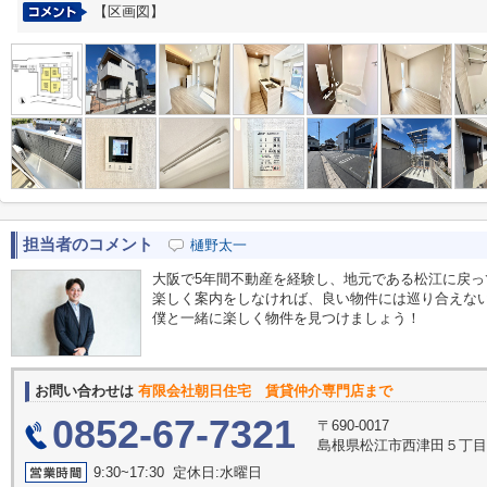
【区画図】
担当者のコメント
樋野太一
大阪で5年間不動産を経験し、地元である松江に戻っ
楽しく案内をしなければ、良い物件には巡り合えな
僕と一緒に楽しく物件を見つけましょう！
お問い合わせは
有限会社朝日住宅 賃貸仲介専門店まで
0852-67-7321
〒690-0017
島根県松江市西津田５丁目2
9:30~17:30 定休日:水曜日