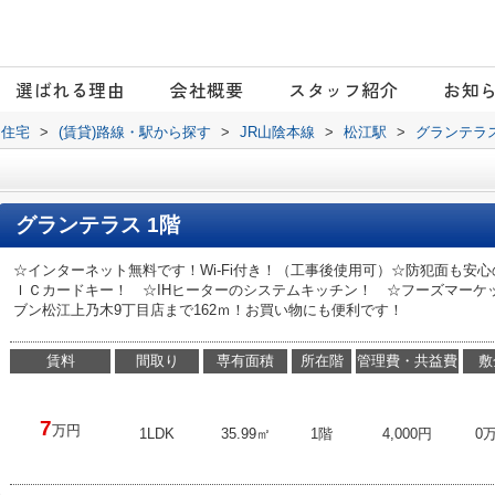
選ばれる理由
会社概要
スタッフ紹介
お知
日住宅
>
(賃貸)路線・駅から探す
>
JR山陰本線
>
松江駅
>
グランテラ
グランテラス 1階
☆インターネット無料です！Wi-Fi付き！（工事後使用可）☆防犯面も安
ＩＣカードキー！ ☆IHヒーターのシステムキッチン！ ☆フーズマーケッ
ブン松江上乃木9丁目店まで162ｍ！お買い物にも便利です！
賃料
間取り
専有面積
所在階
管理費・共益費
敷
7
万円
1LDK
35.99㎡
1階
4,000円
0