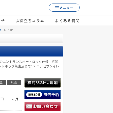
メニュー
らせ
お役立ちコラム
よくある質問
ス
>
105
心のエントランスオートロック仕様、玄関
トホック茶山店まで156ｍ、セブンイレ
金
礼金
万円
1ヶ月