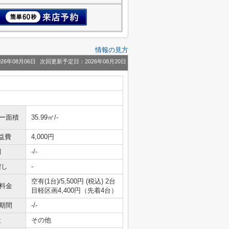
情報の見方
26年08月06日
次回更新予定日：2026年08月20日
ニー面積
35.99㎡/-
益費
4,000円
引
-/-
増し
-
空有(1台)/5,500円 (税込) 2台
料金
目軽区画4,400円（先着4台）
期間
-/-
社
その他