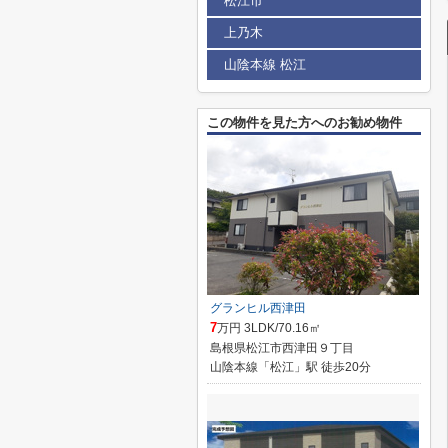
松江市
上乃木
山陰本線 松江
この物件を見た方へのお勧め物件
グランヒル西津田
7
万円 3LDK/70.16㎡
島根県松江市西津田９丁目
山陰本線「松江」駅 徒歩20分