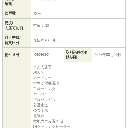
階建
総戸数
12戸
現況/
空家/即時
入居可能日
取引態様/
専任媒介/一般
賃貸区分
取引条件の有
物件番号
72525062
2026年08月20日
効期限
２人入居可
法人可
カードキー
室内洗濯機置場
フローリング
バルコニー
プロパンガス
公営水道
公共下水
電気有
敷地内ごみ置き場
IHクッキングヒーター