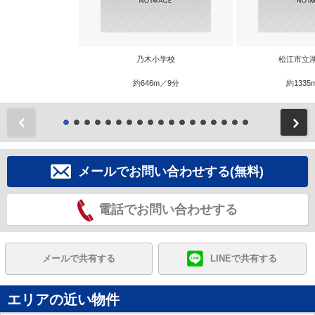
乃木小学校
松江市立
約646m／9分
約1335
前
メールでお問い合わせする(無料)
電話でお問い合わせする
メールで共有する
LINEで共有する
エリアの近い物件