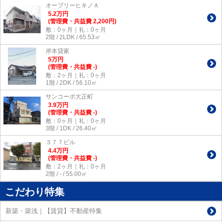
オーブリーヒキノＡ
5.2
万
円
(管理費・共益費 2,200円)
敷：0ヶ月｜礼：0ヶ月
2階 / 2LDK / 65.53㎡
岸本貸家
5
万
円
(管理費・共益費 -)
敷：2ヶ月｜礼：0ヶ月
1階 / 2DK / 56.10㎡
サンコーポ大正町
3.9
万
円
(管理費・共益費 -)
敷：0ヶ月｜礼：0ヶ月
3階 / 1DK / 26.40㎡
３７７ビル
4.4
万
円
(管理費・共益費 -)
敷：2ヶ月｜礼：0ヶ月
2階 / - / 55.00㎡
こだわり特集
新築・築浅｜【賃貸】不動産特集