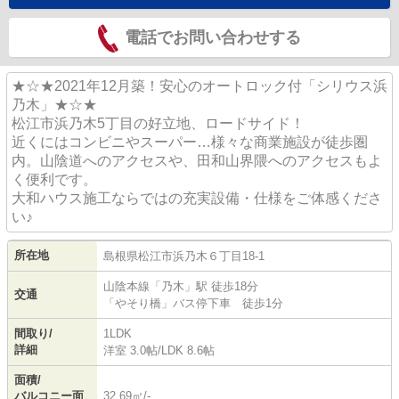
電話でお問い合わせする
★☆★2021年12月築！安心のオートロック付「シリウス浜
乃木」★☆★
松江市浜乃木5丁目の好立地、ロードサイド！
近くにはコンビニやスーパー…様々な商業施設が徒歩圏
内。山陰道へのアクセスや、田和山界隈へのアクセスもよ
く便利です。
大和ハウス施工ならではの充実設備・仕様をご体感くださ
い♪
所在地
島根県
松江市
浜乃木
６丁目18-1
山陰本線
「
乃木
」駅 徒歩18分
交通
「やそり橋」バス停下車 徒歩1分
間取り/
1LDK
詳細
洋室 3.0帖
/
LDK 8.6帖
面積/
バルコニー面
32.69㎡/-