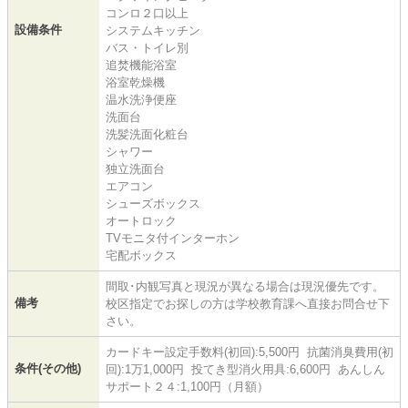
コンロ２口以上
設備条件
システムキッチン
バス・トイレ別
追焚機能浴室
浴室乾燥機
温水洗浄便座
洗面台
洗髪洗面化粧台
シャワー
独立洗面台
エアコン
シューズボックス
オートロック
TVモニタ付インターホン
宅配ボックス
間取･内観写真と現況が異なる場合は現況優先です。
備考
校区指定でお探しの方は学校教育課へ直接お問合せ下
さい。
カードキー設定手数料(初回):5,500円 抗菌消臭費用(初
条件(その他)
回):1万1,000円 投てき型消火用具:6,600円 あんしん
サポート２４:1,100円（月額）