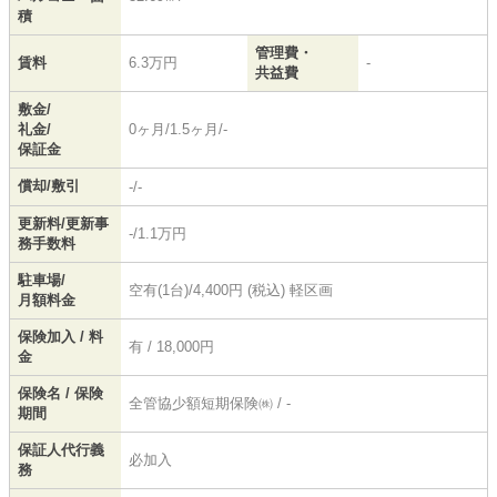
積
管理費・
賃料
6.3万円
-
共益費
敷金/
礼金/
0ヶ月/1.5ヶ月/-
保証金
償却/敷引
-/-
更新料/更新事
-/1.1万円
務手数料
駐車場/
空有(1台)/4,400円 (税込) 軽区画
月額料金
保険加入 / 料
有 / 18,000円
金
保険名 / 保険
全管協少額短期保険㈱ / -
期間
保証人代行義
必加入
務