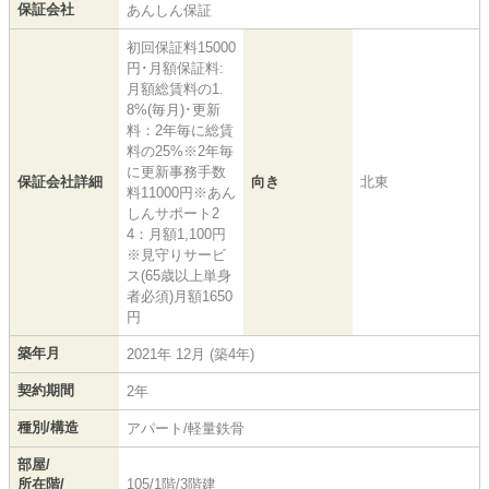
保証会社
あんしん保証
初回保証料15000
円･月額保証料:
月額総賃料の1.
8%(毎月)･更新
料：2年毎に総賃
料の25%※2年毎
に更新事務手数
保証会社詳細
向き
北東
料11000円※あん
しんサポート2
4：月額1,100円
※見守りサービ
ス(65歳以上単身
者必須)月額1650
円
築年月
2021年 12月 (築4年)
契約期間
2年
種別/構造
アパート/軽量鉄骨
部屋/
所在階/
105/1階/3階建