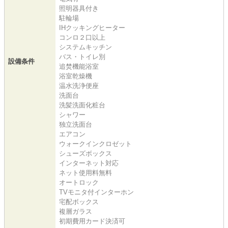
照明器具付き
駐輪場
IHクッキングヒーター
コンロ２口以上
システムキッチン
バス・トイレ別
設備条件
追焚機能浴室
浴室乾燥機
温水洗浄便座
洗面台
洗髪洗面化粧台
シャワー
独立洗面台
エアコン
ウォークインクロゼット
シューズボックス
インターネット対応
ネット使用料無料
オートロック
TVモニタ付インターホン
宅配ボックス
複層ガラス
初期費用カード決済可