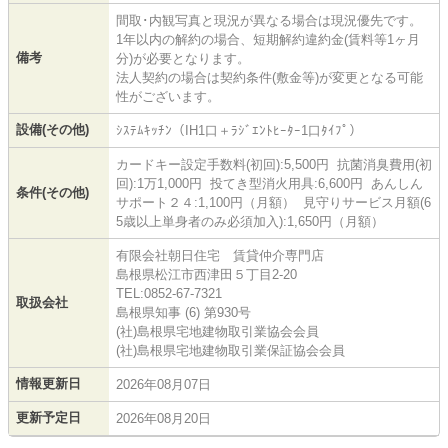
間取･内観写真と現況が異なる場合は現況優先です。
1年以内の解約の場合、短期解約違約金(賃料等1ヶ月
備考
分)が必要となります。
法人契約の場合は契約条件(敷金等)が変更となる可能
性がございます。
設備(その他)
ｼｽﾃﾑｷｯﾁﾝ（IH1口＋ﾗｼﾞｴﾝﾄﾋｰﾀｰ1口ﾀｲﾌﾟ）
カードキー設定手数料(初回):5,500円 抗菌消臭費用(初
回):1万1,000円 投てき型消火用具:6,600円 あんしん
条件(その他)
サポート２４:1,100円（月額） 見守りサービス月額(6
5歳以上単身者のみ必須加入):1,650円（月額）
有限会社朝日住宅 賃貸仲介専門店
島根県松江市西津田５丁目2-20
TEL:0852-67-7321
取扱会社
島根県知事 (6) 第930号
(社)島根県宅地建物取引業協会会員
(社)島根県宅地建物取引業保証協会会員
情報更新日
2026年08月07日
更新予定日
2026年08月20日