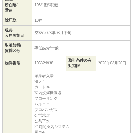
所在階/
106/1階/3階建
階建
総戸数
18戸
現況/
空家/2026年08月下旬
入居可能日
取引態様/
専任媒介/一般
賃貸区分
取引条件の有
物件番号
105324938
2026年08月20日
効期限
単身者入居
法人可
カードキー
室内洗濯機置場
フローリング
バルコニー
プロパンガス
公営水道
公共下水
24時間換気システム
電気有