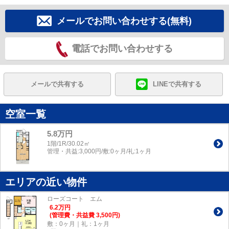
メールでお問い合わせする(無料)
電話でお問い合わせする
メールで共有する
LINEで共有する
空室一覧
5.8万円
1階/1R/30.02㎡
管理・共益:3,000円/敷:0ヶ月/礼:1ヶ月
エリアの近い物件
ローズコート エム
6.2
万
円
(管理費・共益費 3,500円)
敷：0ヶ月｜礼：1ヶ月