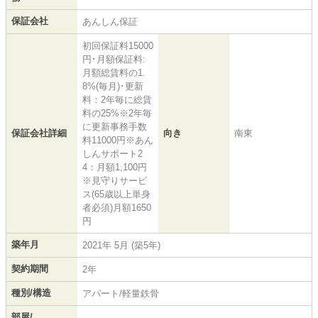
保証会社
あんしん保証
初回保証料15000
円･月額保証料:
月額総賃料の1.
8%(毎月)･更新
料：2年毎に総賃
料の25%※2年毎
に更新事務手数
保証会社詳細
向き
南東
料11000円※あん
しんサポート2
4：月額1,100円
※見守りサービ
ス(65歳以上単身
者必須)月額1650
円
築年月
2021年 5月 (築5年)
契約期間
2年
種別/構造
アパート/軽量鉄骨
部屋/