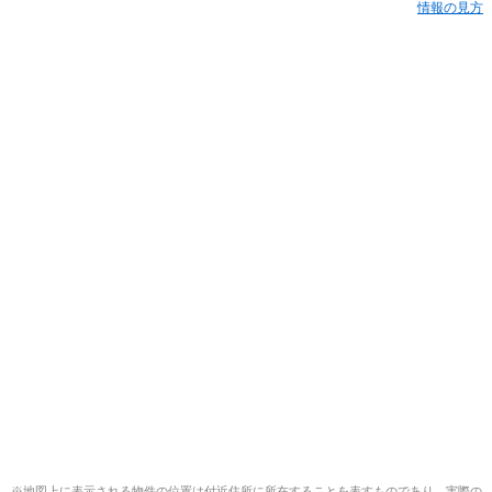
情報の見方
※地図上に表示される物件の位置は付近住所に所在することを表すものであり、実際の