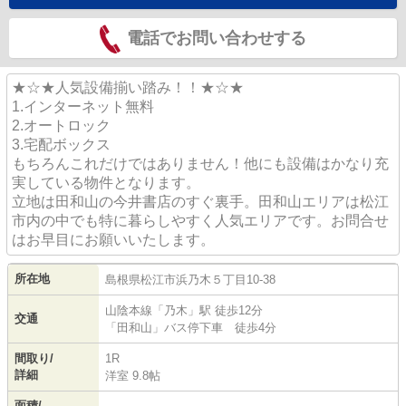
電話でお問い合わせする
★☆★人気設備揃い踏み！！★☆★
1.インターネット無料
2.オートロック
3.宅配ボックス
もちろんこれだけではありません！他にも設備はかなり充
実している物件となります。
立地は田和山の今井書店のすぐ裏手。田和山エリアは松江
市内の中でも特に暮らしやすく人気エリアです。お問合せ
はお早目にお願いいたします。
所在地
島根県
松江市
浜乃木
５丁目10-38
山陰本線
「
乃木
」駅 徒歩12分
交通
「田和山」バス停下車 徒歩4分
間取り/
1R
詳細
洋室 9.8帖
面積/