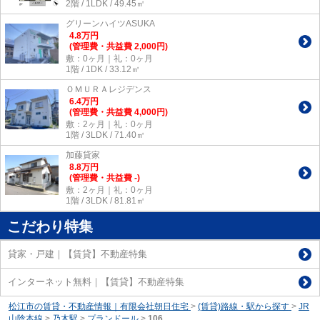
2階 / 1LDK / 49.45㎡
グリーンハイツASUKA
4.8
万
円
(管理費・共益費 2,000円)
敷：0ヶ月｜礼：0ヶ月
1階 / 1DK / 33.12㎡
ＯＭＵＲＡレジデンス
6.4
万
円
(管理費・共益費 4,000円)
敷：2ヶ月｜礼：0ヶ月
1階 / 3LDK / 71.40㎡
加藤貸家
8.8
万
円
(管理費・共益費 -)
敷：2ヶ月｜礼：0ヶ月
1階 / 3LDK / 81.81㎡
こだわり特集
貸家・戸建｜【賃貸】不動産特集
インターネット無料｜【賃貸】不動産特集
松江市の賃貸・不動産情報｜有限会社朝日住宅
>
(賃貸)路線・駅から探す
>
JR
山陰本線
>
乃木駅
>
プランドール
>
106