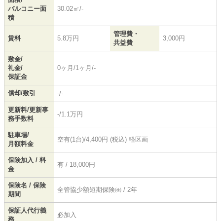
バルコニー面
30.02㎡/-
積
管理費・
賃料
5.8万円
3,000円
共益費
敷金/
礼金/
0ヶ月/1ヶ月/-
保証金
償却/敷引
-/-
更新料/更新事
-/1.1万円
務手数料
駐車場/
空有(1台)/4,400円 (税込) 軽区画
月額料金
保険加入 / 料
有 / 18,000円
金
保険名 / 保険
全管協少額短期保険㈱ / 2年
期間
保証人代行義
必加入
務