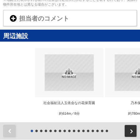
物件所在地とは異なる場合がございます。
担当者のコメント
周辺施設
社会福祉法人玉依会なの花保育園
乃木
約614m／8分
約780
前