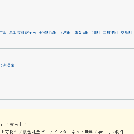
津田
東出雲町意宇南
玉湯町湯町
八幡町
東朝日町
灘町
西川津町
堂形町
じ湖温泉
来市
雲南市
/
/
ット可物件
敷金礼金ゼロ
インターネット無料
学生向け物件
/
/
/