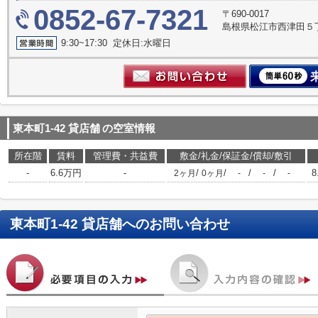
0852-67-7321
〒690-0017
島根県松江市西津田５丁
9:30~17:30 定休日:水曜日
東本町1-42 貸店舗
の空室情報
所在階
賃料
管理費・共益費
敷金/礼金/保証金/償却/敷引
-
6.6万円
-
/
/
/
/
8
2ヶ月
0ヶ月
-
-
-
東本町1-42 貸店舗
へのお問い合わせ