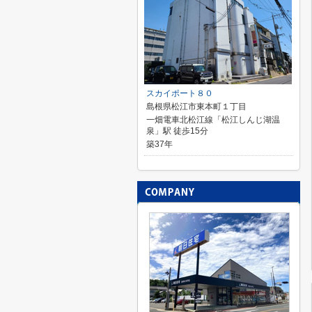
スカイポート８０
島根県松江市東本町１丁目
一畑電車北松江線「松江しんじ湖温
泉」駅 徒歩15分
築37年