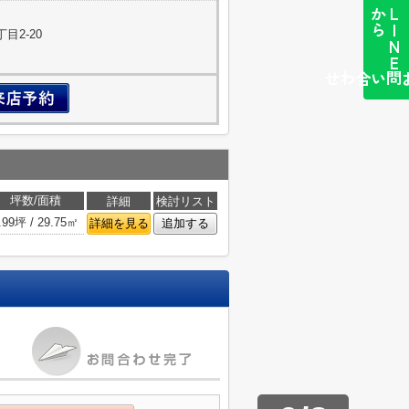
ら
L
I
N
E
か
目2-20
簡単お問い合わせ
坪数/面積
詳細
検討リスト
.99坪 / 29.75㎡
詳細を見る
追加する