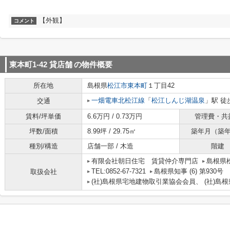
【外観】
コメント
東本町1-42 貸店舗
の物件概要
所在地
島根県
松江市
東本町
１丁目42
一畑電車北松江線
「
松江しんじ湖温泉
」駅 徒
交通
賃料/坪単価
6.6万円 / 0.73万円
管理費・共
坪数/面積
8.99坪 / 29.75㎡
築年月（築
種別/構造
店舗一部 / 木造
階建
有限会社朝日住宅 賃貸仲介専門店
島根県
TEL:0852-67-7321
島根県知事 (6) 第930号
取扱会社
(社)島根県宅地建物取引業協会会員、 (社)