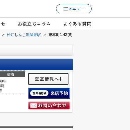
メニュー
らせ
お役立ちコラム
よくある質問
>
松江しんじ湖温泉駅
>
東本町1-42 貸
建物
空室情報へ
38年
階建
造