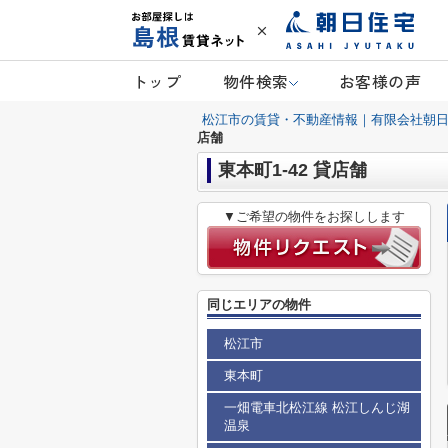
トップ
物件検索
お客様の声
松江市の賃貸・不動産情報｜有限会社朝
店舗
東本町1-42 貸店舗
▼ご希望の物件をお探しします
同じエリアの物件
松江市
東本町
一畑電車北松江線 松江しんじ湖
温泉