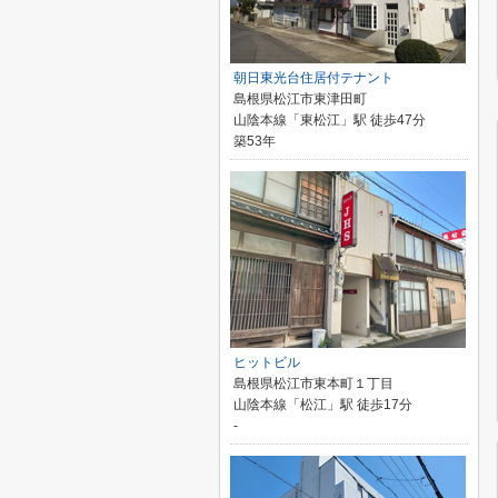
朝日東光台住居付テナント
島根県松江市東津田町
山陰本線「東松江」駅 徒歩47分
築53年
ヒットビル
島根県松江市東本町１丁目
山陰本線「松江」駅 徒歩17分
-