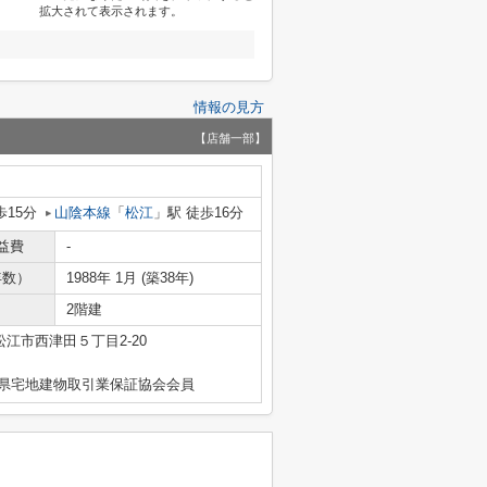
拡大されて表示されます。
情報の見方
【店舗一部】
歩15分
山陰本線
「
松江
」駅 徒歩16分
益費
-
年数）
1988年 1月 (築38年)
2階建
松江市西津田５丁目2-20
島根県宅地建物取引業保証協会会員