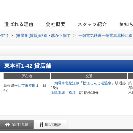
選ばれる理由
会社概要
スタッフ紹介
お知
日住宅
>
(事業用(賃貸))路線・駅から探す
>
一畑電気鉄道一畑電車北松江線
東本町1-42 貸店舗
所在地
交通
一畑電車北松江線
「
松江しんじ湖温泉
」駅 徒歩
築
島根県
松江市
東本町
１丁目
15分
2
42
山陰本線
「
松江
」駅 徒歩16分
木
物件情報
周辺施設