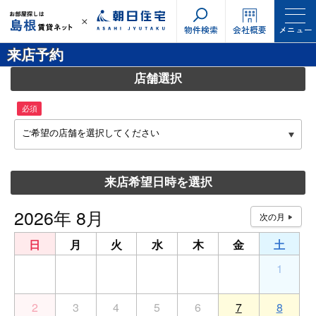
物件検索
会社概要
メニュー
来店予約
店舗選択
必須
ご希望の店舗を選択してください
来店希望日時を選択
2026年 8月
日
月
火
水
木
金
土
26
27
28
29
30
31
1
2
3
4
5
6
7
8