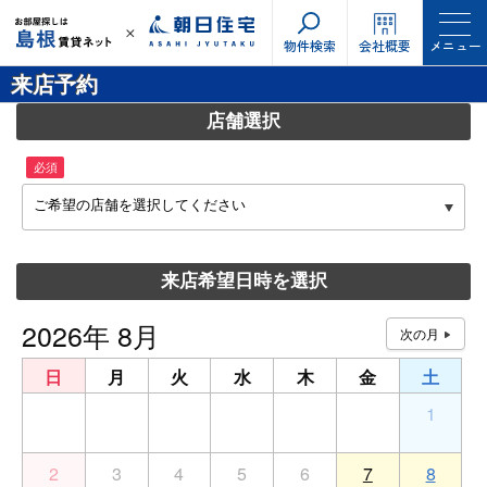
物件検索
会社概要
メニュー
来店予約
店舗選択
必須
ご希望の店舗を選択してください
来店希望日時を選択
2026年 8月
日
月
火
水
木
金
土
26
27
28
29
30
31
1
2
3
4
5
6
7
8