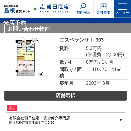
物件検索
会社概要
メニュー
来店予約
お問い合わせ物件
エスペランサⅠ 303
賃料
5.3万円
(管理費：2,500円)
敷 / 礼
0万円 / 1ヶ月
間取り / 面
1DK / 31.41㎡
積
築年月
2003年 3月
店舗選択
必須
有限会社朝日住宅 賃貸仲介専門店
島根県松江市西津田５丁目2-20