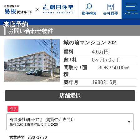
物件検索
会社概要
メニュー
来店予約
お問い合わせ物件
城の前マンション 202
賃料
4.6万円
敷 / 礼
0ヶ月 / 0ヶ月
間取り / 面
3DK / 50.00㎡
積
築年月
1980年 6月
店舗選択
必須
有限会社朝日住宅 賃貸仲介専門店
島根県松江市西津田５丁目2-20
営業時間
9:30~17:30