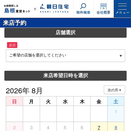
物件検索
会社概要
メニュー
来店予約
店舗選択
必須
ご希望の店舗を選択してください
来店希望日時を選択
2026年 8月
日
月
火
水
木
金
土
26
27
28
29
30
31
1
2
3
4
5
6
7
8