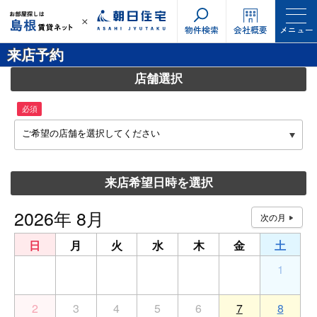
物件検索
会社概要
メニュー
来店予約
店舗選択
必須
ご希望の店舗を選択してください
来店希望日時を選択
2026年 8月
日
月
火
水
木
金
土
26
27
28
29
30
31
1
2
3
4
5
6
7
8