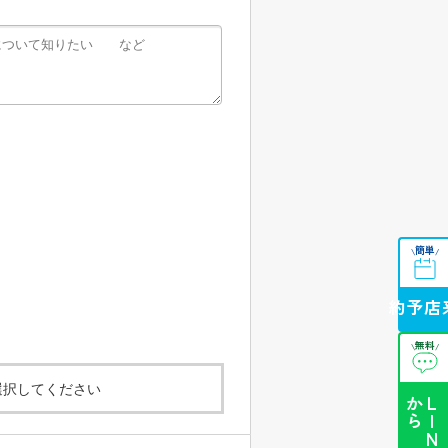
簡単
\
/
来店予約
無料
\
/
選択してください
ら
L
I
N
E
か