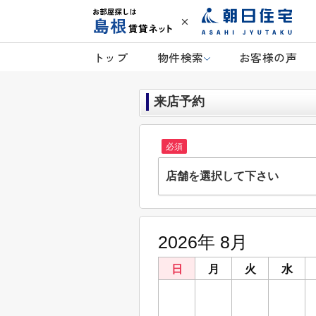
トップ
物件検索
お客様の声
来店予約
必須
店舗を選択して下さい
有限会社朝日住宅 賃貸仲介
島根県松江市西津田５丁目2-20
2026年 8月
いい部屋ネット松江北店
島根県松江市砂子町208-3
日
月
火
水
有限会社朝日住宅 出雲店
26
27
28
29
島根県出雲市天神町４８３