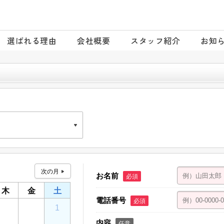
選ばれる理由
会社概要
スタッフ紹介
お知
専門店
お名前
必須
木
金
土
電話番号
必須
30
31
1
内容
任意