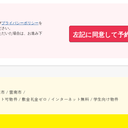
び
プライバシーポリシー
を
ださい。
左記に同意して予
ただいた場合は、お進み下
来市
雲南市
/
/
ット可物件
敷金礼金ゼロ
インターネット無料
学生向け物件
/
/
/