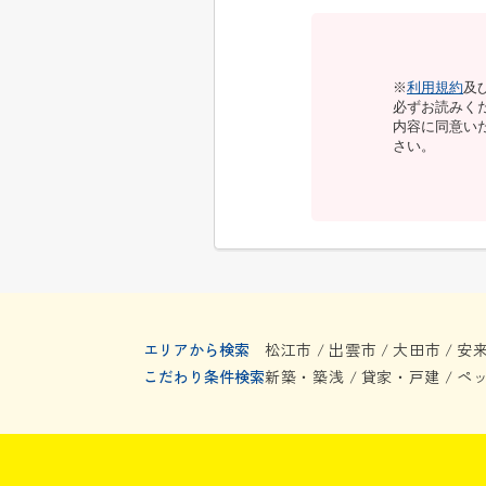
※
利用規約
及
必ずお読みく
内容に同意い
さい。
エリアから検索
松江市
出雲市
大田市
安
/
/
/
こだわり条件検索
新築・築浅
貸家・戸建
ペ
/
/