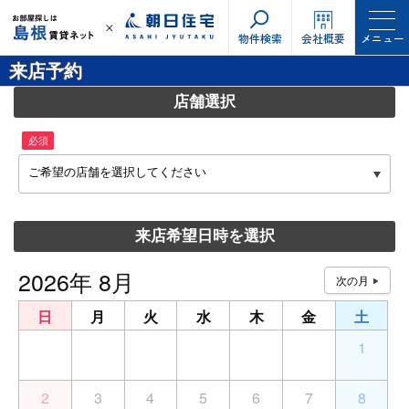
物件検索
会社概要
メニュー
来店予約
店舗選択
必須
ご希望の店舗を選択してください
来店希望日時を選択
2026年 8月
日
月
火
水
木
金
土
26
27
28
29
30
31
1
2
3
4
5
6
7
8