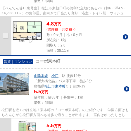
階数：2階建
【べんてん荘1F東号室】 松江市東朝日町の便利な立地にある2K（和6・洋4.5・
K4／38.11㎡）の角部屋。南向きで日当たり良好、浴室・トイレ別、ウォシュレ
ット付き。エアコン・照明器具...
4.8
万
円
(管理費・共益費 -)
敷：0ヶ月｜礼：0ヶ月
所在階：1階
間取り：2K
面積：38.11㎡
コーポ東本町
賃貸｜マンション
山陰本線
「
松江
」駅 徒歩14分
「新大橋北詰」バス停下車 徒歩3分
島根県
松江市
東本町
５丁目20-19
5.5
万円
築年数：築38年 ｜募集中：
1室
階数：4階建
松江駅も近くの好立地！東本町の『コーポ東本町』のご紹介です！ 学園方面はも
ちろんながら松江駅方面へも徒歩で通うことが出来ます。 室内はゆったりとした
３ＤＫ。 各部屋が独立して...
5.5
万
円