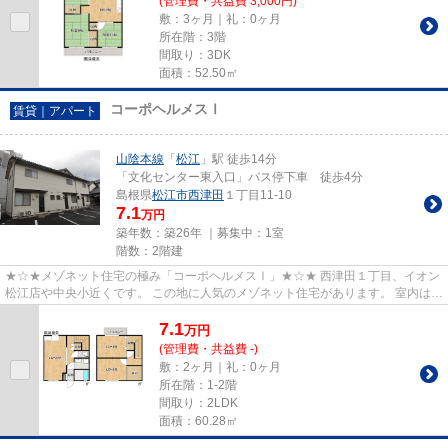
(管理費・共益費 3,000円)
敷：3ヶ月｜礼：0ヶ月
所在階：3階
間取り：3DK
面積：52.50㎡
コーポヘルメスⅠ
賃貸｜アパート
山陰本線
「
松江
」駅 徒歩14分
「文化センター東入口」バス停下車 徒歩4分
島根県
松江市
西津田
１丁目11-10
7.1
万円
築年数：築26年 ｜募集中：
1室
階数：2階建
★☆★メゾネット住宅の極み「コーポヘルメスⅠ」★☆★ 西津田１丁目、イオン
松江店や中央小近くです。 この地に人気のメゾネット住宅があります。 室内は１
階にLDK。２階にそれぞれが独立...
7.1
万
円
(管理費・共益費 -)
敷：2ヶ月｜礼：0ヶ月
所在階：1-2階
間取り：2LDK
面積：60.28㎡