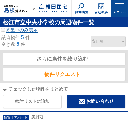
物件検索
会社概要
メニュー
松江市立中央小学校の周辺物件一覧
募集中のみ表示
5
該当物件
件
5
空き数
件
さらに条件を絞り込む
物件リクエスト
チェックした物件をまとめて
検討リストに追加
お問い合わせ
美月荘
賃貸｜アパート