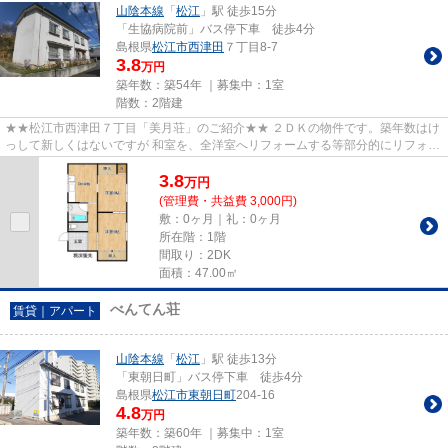
山陰本線
「
松江
」駅 徒歩15分
「生協病院前」バス停下車 徒歩4分
島根県
松江市
西津田
７丁目8-7
3.8
万円
築年数：築54年 ｜募集中：
1室
階数：2階建
★★松江市西津田７丁目「美月荘」のご紹介★★ ２ＤＫの物件です。築年数はけ
っして新しくはないですが 和室を、全洋室へリフォームする等部分的にリフォー
ムがされております。 それであ...
3.8
万
円
(管理費・共益費 3,000円)
敷：0ヶ月｜礼：0ヶ月
所在階：1階
間取り：2DK
面積：47.00㎡
べんてん荘
賃貸｜アパート
山陰本線
「
松江
」駅 徒歩13分
「東朝日町」バス停下車 徒歩4分
島根県
松江市
東朝日町
204-16
4.8
万円
築年数：築60年 ｜募集中：
1室