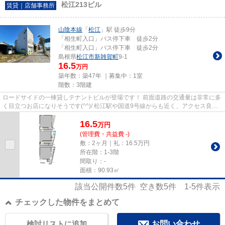
松江213ビル
賃貸｜店舗事務所
山陰本線
「
松江
」駅 徒歩9分
「相生町入口」バス停下車 徒歩2分
「相生町入口」バス停下車 徒歩2分
島根県
松江市
新雑賀町
9-1
16.5
万円
築年数：築47年 ｜募集中：
1室
階数：3階建
ロードサイドの一棟貸しテナントビルが登場です！ 前面道路の交通量は非常に多
く目立つお店になりそうです(^^)/ 松江駅や国道9号線からも近く、アクセス良好
です。 事務所でも良し！店...
16.5
万
円
(管理費・共益費 -)
敷：2ヶ月｜礼：16.5万円
所在階：1-3階
間取り：-
面積：90.93㎡
該当公開件数
5
件 空き数
5
件
1-5
件表示
チェックした物件をまとめて
検討リストに追加
お問い合わせ