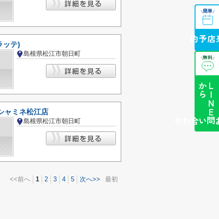
簡単
\
/
来店予約
グラッテ)
島根県松江市朝日町
無料
\
/
ら
L
I
N
E
か
 シャミネ松江店
簡単お問い合わせ
島根県松江市朝日町
<<前へ
1
2
3
4
5
次へ>>
最初