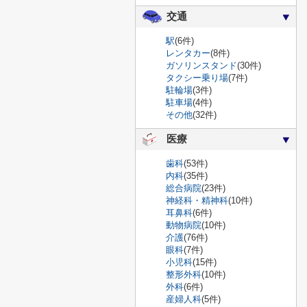
交通
駅
(6件)
レンタカー
(8件)
ガソリンスタンド
(30件)
タクシー乗り場
(7件)
駐輪場
(3件)
駐車場
(4件)
その他
(32件)
医療
歯科
(53件)
内科
(35件)
総合病院
(23件)
神経科・精神科
(10件)
耳鼻科
(6件)
動物病院
(10件)
介護
(76件)
眼科
(7件)
小児科
(15件)
整形外科
(10件)
外科
(6件)
産婦人科
(5件)