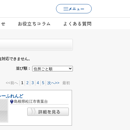
メニュー
らせ
お役立ちコラム
よくある質問
は対応できません。
並び順：
<<前へ
1
2
3
4
5
次へ>>
最初
シーふれんど
島根県松江市青葉台