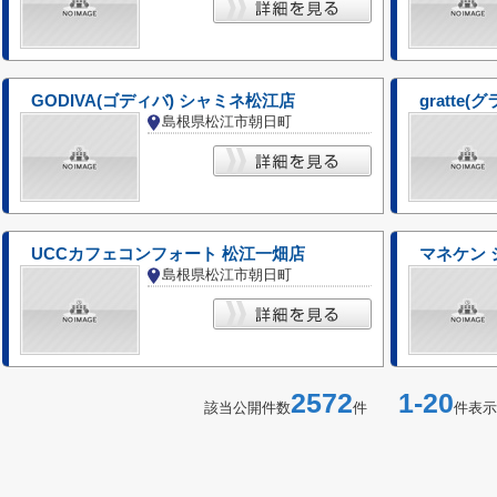
GODIVA(ゴディバ) シャミネ松江店
gratte(
島根県松江市朝日町
UCCカフェコンフォート 松江一畑店
マネケン
島根県松江市朝日町
2572
1-20
該当公開件数
件
件表示