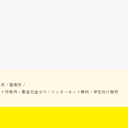
来市
雲南市
/
/
ット可物件
敷金礼金ゼロ
インターネット無料
学生向け物件
/
/
/