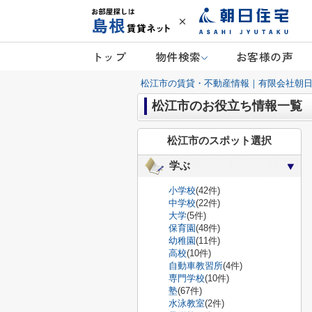
トップ
物件検索
お客様の声
松江市の賃貸・不動産情報｜有限会社朝
松江市のお役立ち情報一覧
松江市のスポット選択
学ぶ
小学校
(42件)
中学校
(22件)
大学
(5件)
保育園
(48件)
幼稚園
(11件)
高校
(10件)
自動車教習所
(4件)
専門学校
(10件)
塾
(67件)
水泳教室
(2件)