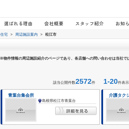
選ばれる理由
会社概要
スタッフ紹介
お知
日住宅
>
周辺施設案内
>
松江市
※物件情報の周辺施設紹介のページであり、各店舗への問い合わせは当社で
2572
1-20
該当公開件数
件
件表示
青葉台集会所
介護タク
島根県松江市青葉台