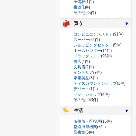
予備校
(1件)
書道
(1件)
その他
(35件)
買う
コンビニエンスストア
(91件)
スーパー
(64件)
ショッピングセンター
(5件)
ホームセンター
(14件)
ドラッグストア
(96件)
書店
(4件)
文具店
(2件)
インテリア
(7件)
家電製品
(3件)
ディスカウントショップ
(3件)
デパート
(1件)
ペットショップ
(4件)
その他
(243件)
生活
市役所・区役所
(15件)
都道府県機関
(5件)
図書館
(6件)