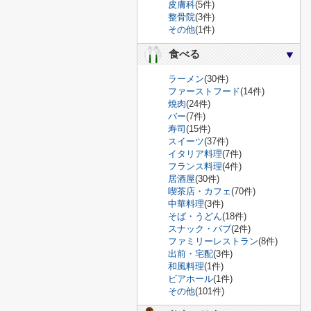
皮膚科
(5件)
整骨院
(3件)
その他
(1件)
食べる
ラーメン
(30件)
ファーストフード
(14件)
焼肉
(24件)
バー
(7件)
寿司
(15件)
スイーツ
(37件)
イタリア料理
(7件)
フランス料理
(4件)
居酒屋
(30件)
喫茶店・カフェ
(70件)
中華料理
(3件)
そば・うどん
(18件)
スナック・パブ
(2件)
ファミリーレストラン
(8件)
出前・宅配
(3件)
和風料理
(1件)
ビアホール
(1件)
その他
(101件)