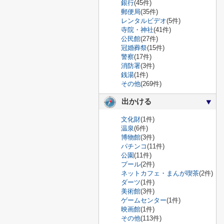
銀行
(45件)
郵便局
(35件)
レンタルビデオ
(5件)
寺院・神社
(41件)
公民館
(27件)
冠婚葬祭
(15件)
警察
(17件)
消防署
(3件)
銭湯
(1件)
その他
(269件)
出かける
文化財
(1件)
温泉
(6件)
博物館
(3件)
パチンコ
(11件)
公園
(11件)
プール
(2件)
ネットカフェ・まんが喫茶
(2件)
ダーツ
(1件)
美術館
(3件)
ゲームセンター
(1件)
映画館
(1件)
その他
(113件)