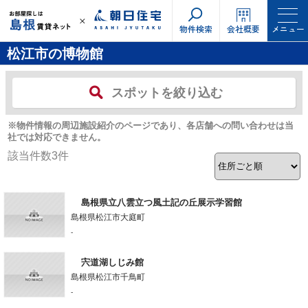
物件検索
会社概要
メニュー
松江市の博物館
スポットを絞り込む
※物件情報の周辺施設紹介のページであり、各店舗への問い合わせは当
社では対応できません。
該当件数
3
件
島根県立八雲立つ風土記の丘展示学習館
島根県松江市大庭町
-
宍道湖しじみ館
島根県松江市千鳥町
-