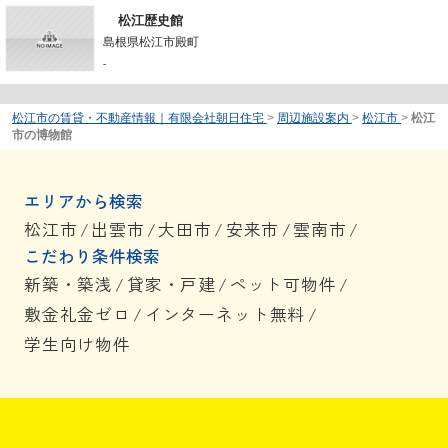
松江歴史館
島根県松江市殿町
-
松江市の賃貸・不動産情報｜有限会社朝日住宅
>
周辺施設案内
>
松江市
>
松江
市の博物館
エリアから検索
松江市
/
出雲市
/
大田市
/
安来市
/
雲南市
/
こだわり条件検索
新築・築浅
/
貸家・戸建
/
ペット可物件
/
敷金礼金ゼロ
/
インターネット無料
/
学生向け物件