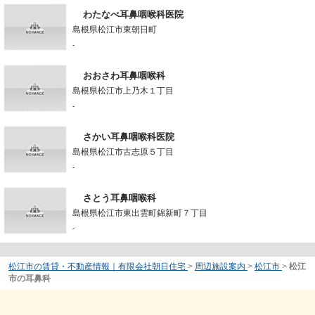
わたなべ耳鼻咽喉科医院
島根県松江市東朝日町
-
おおさわ耳鼻咽喉科
島根県松江市上乃木１丁目
-
さかい耳鼻咽喉科医院
島根県松江市古志原５丁目
-
さとう耳鼻咽喉科
島根県松江市東出雲町錦新町７丁目
-
松江市の賃貸・不動産情報｜有限会社朝日住宅
>
周辺施設案内
>
松江市
>
松江
市の耳鼻科