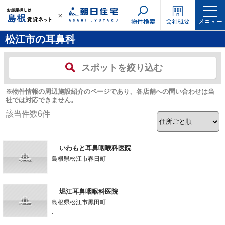
物件検索
会社概要
メニュー
松江市の耳鼻科
スポットを絞り込む
※物件情報の周辺施設紹介のページであり、各店舗への問い合わせは当
社では対応できません。
該当件数
6
件
いわもと耳鼻咽喉科医院
島根県松江市春日町
-
堀江耳鼻咽喉科医院
島根県松江市黒田町
-