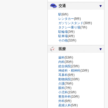
交通
駅
(6件)
レンタカー
(8件)
ガソリンスタンド
(30件)
タクシー乗り場
(7件)
駐輪場
(3件)
駐車場
(4件)
その他
(32件)
医療
歯科
(53件)
内科
(35件)
総合病院
(23件)
神経科・精神科
(10件)
耳鼻科
(6件)
動物病院
(10件)
介護
(76件)
眼科
(7件)
小児科
(15件)
整形外科
(10件)
外科
(6件)
産婦人科
(5件)