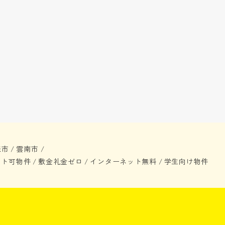
来市
雲南市
/
/
ット可物件
敷金礼金ゼロ
インターネット無料
学生向け物件
/
/
/