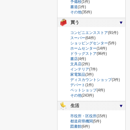
予備校
(1件)
書道
(1件)
その他
(35件)
買う
コンビニエンスストア
(91件)
スーパー
(64件)
ショッピングセンター
(5件)
ホームセンター
(14件)
ドラッグストア
(96件)
書店
(4件)
文具店
(2件)
インテリア
(7件)
家電製品
(3件)
ディスカウントショップ
(3件)
デパート
(1件)
ペットショップ
(4件)
その他
(243件)
生活
市役所・区役所
(15件)
都道府県機関
(5件)
図書館
(6件)