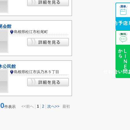
簡単
\
/
来店予約
尾会館
島根県松江市松尾町
無料
\
/
ら
L
I
N
E
か
木公民館
簡単お問い合わせ
島根県松江市浜乃木５丁目
0
<<前へ
1
2
次へ>>
最初
件表示