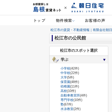
トップ
物件検索
お客様の声
松江市の賃貸・不動産情報｜有限会社朝
松江市の公民館
松江市のスポット選択
学ぶ
小学校
(42件)
中学校
(22件)
大学
(5件)
保育園
(48件)
幼稚園
(11件)
高校
(10件)
自動車教習所
(4件)
専門学校
(10件)
塾
(67件)
水泳教室
(2件)