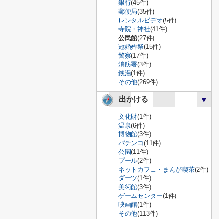
銀行
(45件)
郵便局
(35件)
レンタルビデオ
(5件)
寺院・神社
(41件)
公民館
(27件)
冠婚葬祭
(15件)
警察
(17件)
消防署
(3件)
銭湯
(1件)
その他
(269件)
出かける
文化財
(1件)
温泉
(6件)
博物館
(3件)
パチンコ
(11件)
公園
(11件)
プール
(2件)
ネットカフェ・まんが喫茶
(2件)
ダーツ
(1件)
美術館
(3件)
ゲームセンター
(1件)
映画館
(1件)
その他
(113件)