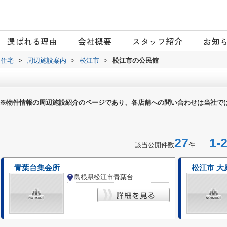
選ばれる理由
会社概要
スタッフ紹介
お知
日住宅
>
周辺施設案内
>
松江市
>
松江市の公民館
※物件情報の周辺施設紹介のページであり、各店舗への問い合わせは当社で
27
1-2
該当公開件数
件
青葉台集会所
松江市 大
島根県松江市青葉台