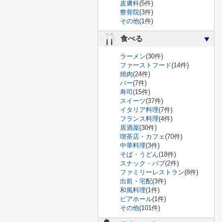
皮膚科
(5件)
整骨院
(3件)
その他
(1件)
食べる
ラーメン
(30件)
ファーストフード
(14件)
焼肉
(24件)
バー
(7件)
寿司
(15件)
スイーツ
(37件)
イタリア料理
(7件)
フランス料理
(4件)
居酒屋
(30件)
喫茶店・カフェ
(70件)
中華料理
(3件)
そば・うどん
(18件)
スナック・パブ
(2件)
ファミリーレストラン
(8件)
出前・宅配
(3件)
和風料理
(1件)
ビアホール
(1件)
その他
(101件)