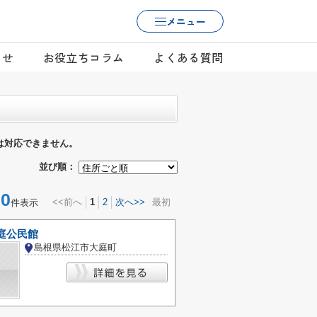
メニュー
らせ
お役立ちコラム
よくある質問
は対応できません。
並び順：
0
<<前へ
1
2
次へ>>
最初
件表示
庭公民館
島根県松江市大庭町