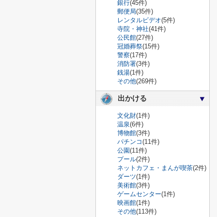
銀行
(45件)
郵便局
(35件)
レンタルビデオ
(5件)
寺院・神社
(41件)
公民館
(27件)
冠婚葬祭
(15件)
警察
(17件)
消防署
(3件)
銭湯
(1件)
その他
(269件)
出かける
文化財
(1件)
温泉
(6件)
博物館
(3件)
パチンコ
(11件)
公園
(11件)
プール
(2件)
ネットカフェ・まんが喫茶
(2件)
ダーツ
(1件)
美術館
(3件)
ゲームセンター
(1件)
映画館
(1件)
その他
(113件)