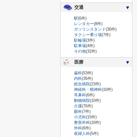
交通
駅
(6件)
レンタカー
(8件)
ガソリンスタンド
(30件)
タクシー乗り場
(7件)
駐輪場
(3件)
駐車場
(4件)
その他
(32件)
医療
歯科
(53件)
内科
(35件)
総合病院
(23件)
神経科・精神科
(10件)
耳鼻科
(6件)
動物病院
(10件)
介護
(76件)
眼科
(7件)
小児科
(15件)
整形外科
(10件)
外科
(6件)
産婦人科
(5件)