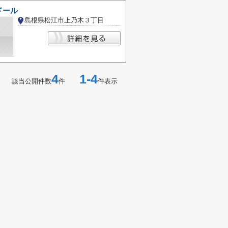
ドール
島根県松江市上乃木３丁目
4
1-4
該当公開件数
件
件表示