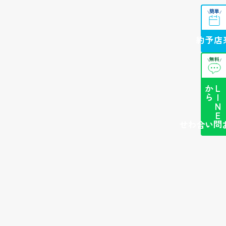
簡単
\
/
来店予約
無料
\
/
ら
L
I
N
E
か
簡単お問い合わせ