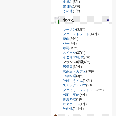
皮膚科
(5件)
整骨院
(3件)
その他
(1件)
食べる
ラーメン
(30件)
ファーストフード
(14件)
焼肉
(24件)
バー
(7件)
寿司
(15件)
スイーツ
(37件)
イタリア料理
(7件)
フランス料理
(4件)
居酒屋
(30件)
喫茶店・カフェ
(70件)
中華料理
(3件)
そば・うどん
(18件)
スナック・パブ
(2件)
ファミリーレストラン
(8件)
出前・宅配
(3件)
和風料理
(1件)
ビアホール
(1件)
その他
(101件)