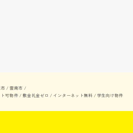
来市
雲南市
/
/
ット可物件
敷金礼金ゼロ
インターネット無料
学生向け物件
/
/
/