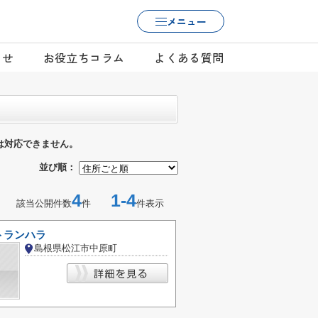
メニュー
らせ
お役立ちコラム
よくある質問
は対応できません。
並び順：
4
1-4
該当公開件数
件
件表示
トランハラ
島根県松江市中原町