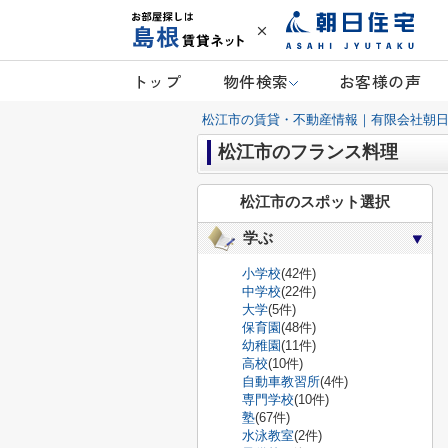
トップ
物件検索
お客様の声
松江市の賃貸・不動産情報｜有限会社朝
松江市のフランス料理
松江市のスポット選択
学ぶ
小学校
(42件)
中学校
(22件)
大学
(5件)
保育園
(48件)
幼稚園
(11件)
高校
(10件)
自動車教習所
(4件)
専門学校
(10件)
塾
(67件)
水泳教室
(2件)