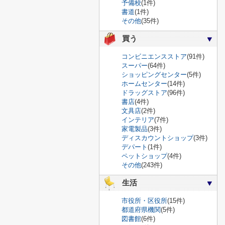
予備校
(1件)
書道
(1件)
その他
(35件)
買う
コンビニエンスストア
(91件)
スーパー
(64件)
ショッピングセンター
(5件)
ホームセンター
(14件)
ドラッグストア
(96件)
書店
(4件)
文具店
(2件)
インテリア
(7件)
家電製品
(3件)
ディスカウントショップ
(3件)
デパート
(1件)
ペットショップ
(4件)
その他
(243件)
生活
市役所・区役所
(15件)
都道府県機関
(5件)
図書館
(6件)