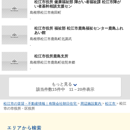
松江市役所 健康福祉部 障がい者福祉課 松江市障が
い者基幹相談支援セン
島根県松江市南田町
-
松江市役所 福祉部 松江市鹿島福祉センター鹿島ふれ
あい館
島根県松江市鹿島町北講武
-
松江市役所鹿島支所
島根県松江市鹿島町佐陀本郷
-
もっと見る
該当件数15件中
11
－
20
件表示
松江市の賃貸・不動産情報｜有限会社朝日住宅
>
周辺施設案内
>
松江市
>
松江
市の市役所・区役所
エリアから検索