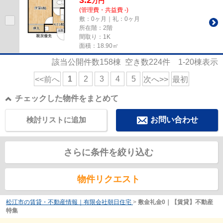
3.2
万
円
(管理費・共益費 -)
敷：0ヶ月｜礼：0ヶ月
所在階：2階
間取り：1K
面積：18.90㎡
該当公開件数
158
棟 空き数
224
件
1-20
棟表示
1
2
3
4
5
<<前へ
次へ>>
最初
チェックした物件をまとめて
検討リストに追加
お問い合わせ
さらに条件を絞り込む
物件リクエスト
松江市の賃貸・不動産情報｜有限会社朝日住宅
>
敷金礼金0｜【賃貸】不動産
特集