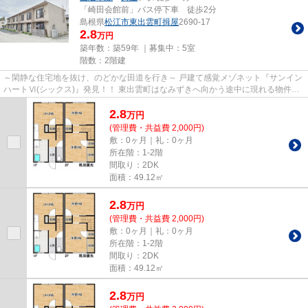
「崎田会館前」バス停下車 徒歩2分
島根県
松江市
東出雲町揖屋
2690-17
2.8
万円
築年数：築59年 ｜募集中：
5室
階数：2階建
～閑静な住宅地を抜け、のどかな田道を行き～ 戸建て感覚メゾネット『サンイン
ハートⅥ(シックス)』発見！！ 東出雲町はなみずきへ向かう途中に現れる物件。
のどか過ぎてなにも無いの...
2.8
万
円
(管理費・共益費 2,000円)
敷：0ヶ月｜礼：0ヶ月
所在階：1-2階
間取り：2DK
面積：49.12㎡
2.8
万
円
(管理費・共益費 2,000円)
敷：0ヶ月｜礼：0ヶ月
所在階：1-2階
間取り：2DK
面積：49.12㎡
2.8
万
円