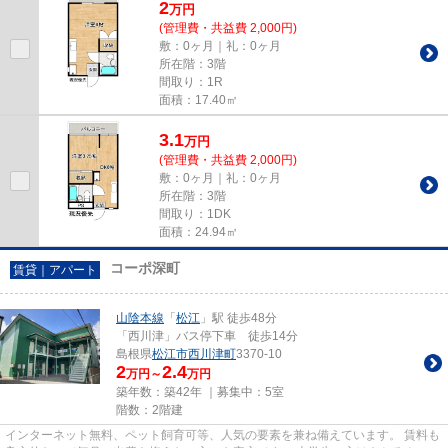
2
万
円
(管理費・共益費 2,000円)
敷：0ヶ月｜礼：0ヶ月
所在階：3階
間取り：1R
面積：17.40㎡
3.1
万
円
(管理費・共益費 2,000円)
敷：0ヶ月｜礼：0ヶ月
所在階：3階
間取り：1DK
面積：24.94㎡
コーポ深町
賃貸｜アパート
山陰本線
「
松江
」駅 徒歩48分
「西川津」バス停下車 徒歩14分
島根県
松江市
西川津町
3370-10
2
2.4
万円～
万円
築年数：築42年 ｜募集中：
5室
階数：2階建
インターネット無料、ペット飼育可等、人気の要素を兼ね備えています。 賃料も