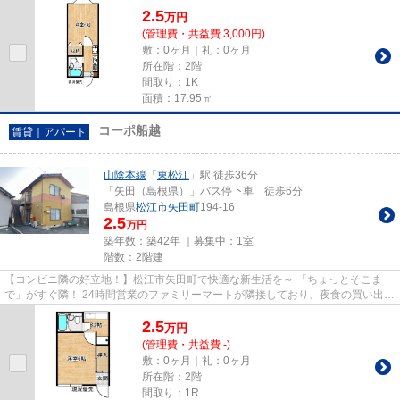
2.5
万
円
(管理費・共益費 3,000円)
敷：0ヶ月｜礼：0ヶ月
所在階：2階
間取り：1K
面積：17.95㎡
コーポ船越
賃貸｜アパート
山陰本線
「
東松江
」駅 徒歩36分
「矢田（島根県）」バス停下車 徒歩6分
島根県
松江市
矢田町
194-16
2.5
万円
築年数：築42年 ｜募集中：
1室
階数：2階建
【コンビニ隣の好立地！】松江市矢田町で快適な新生活を～ 「ちょっとそこま
で」がすぐ隣！ 24時間営業のファミリーマートが隣接しており、夜食の買い出し
や急な入り用にも困りません...
2.5
万
円
(管理費・共益費 -)
敷：0ヶ月｜礼：0ヶ月
所在階：2階
間取り：1R