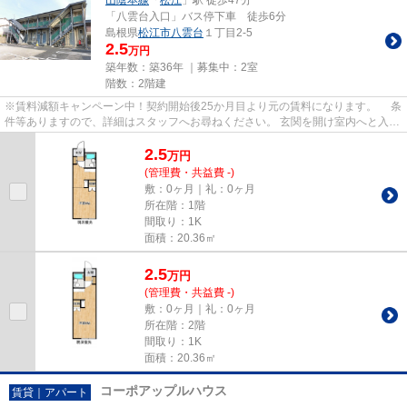
山陰本線
「
松江
」駅 徒歩47分
「八雲台入口」バス停下車 徒歩6分
島根県
松江市
八雲台
１丁目2-5
2.5
万円
築年数：築36年 ｜募集中：
2室
階数：2階建
※賃料減額キャンペーン中！契約開始後25か月目より元の賃料になります。 条
件等ありますので、詳細はスタッフへお尋ねください。 玄関を開け室内へと入る
と縦に長いワンルームタイ...
2.5
万
円
(管理費・共益費 -)
敷：0ヶ月｜礼：0ヶ月
所在階：1階
間取り：1K
面積：20.36㎡
2.5
万
円
(管理費・共益費 -)
敷：0ヶ月｜礼：0ヶ月
所在階：2階
間取り：1K
面積：20.36㎡
コーポアップルハウス
賃貸｜アパート