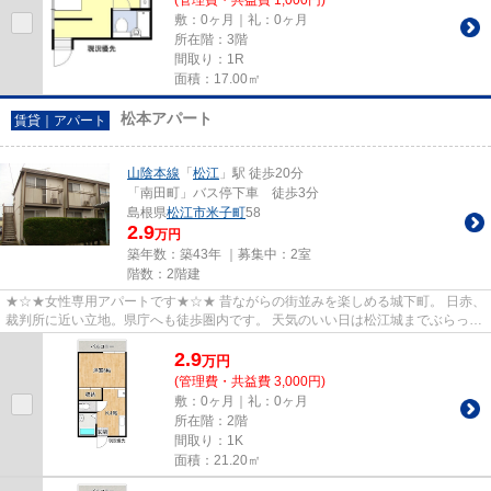
(管理費・共益費 1,000円)
敷：0ヶ月｜礼：0ヶ月
所在階：3階
間取り：1R
面積：17.00㎡
松本アパート
賃貸｜アパート
山陰本線
「
松江
」駅 徒歩20分
「南田町」バス停下車 徒歩3分
島根県
松江市
米子町
58
2.9
万円
築年数：築43年 ｜募集中：
2室
階数：2階建
★☆★女性専用アパートです★☆★ 昔ながらの街並みを楽しめる城下町。 日赤、
裁判所に近い立地。県庁へも徒歩圏内です。 天気のいい日は松江城までぶらっと
散歩に出かけてみるのも良さそ...
2.9
万
円
(管理費・共益費 3,000円)
敷：0ヶ月｜礼：0ヶ月
所在階：2階
間取り：1K
面積：21.20㎡