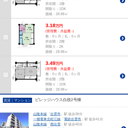
所在階：1階
間取り：1DK
面積：28.98㎡
3.18
万
円
(管理費・共益費 -)
敷：0ヶ月｜礼：0ヶ月
所在階：2階
間取り：2K
面積：28.98㎡
3.49
万
円
(管理費・共益費 -)
敷：0ヶ月｜礼：0ヶ月
所在階：2階
間取り：1DK
面積：28.98㎡
ビレッジハウス白枝2号棟
賃貸｜マンション
山陰本線
「
出雲市
」駅 徒歩36分
一畑電車北松江線
「
電鉄出雲市
」駅 徒歩41分
山陰本線
「
西出雲
」駅 徒歩46分