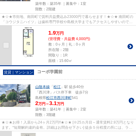
築年数：築35年 ｜募集中：
1室
階数：2階建
★☆★市街地、南田町で賃料共益費込み23000円で暮らせます！★☆★ 南田町の
「コウジタニハイツ」は歯科専門学校や島根大学までもアクセスしやすいので学
生の方へもおススメですよ！もちろ...
1.9
万
円
(管理費・共益費 4,000円)
敷：0ヶ月｜礼：0ヶ月
所在階：2階
間取り：1R
面積：15.60㎡
コーポ学園前
賃貸｜マンション
山陰本線
「
松江
」駅 徒歩40分
「西川津」バス停下車 徒歩7分
島根県
松江市
西川津町
541
2
3.1
万円～
万円
築年数：築41年 ｜募集中：
2室
階数：3階建
★☆★お得！入居から24ヶ月2万円!!★☆★ [※25カ月目～通常賃料2.9万円となり
ます。*短期解約違約金有。詳細はお問合せ下さい] 徒歩５分程度の所には、ラパ
ン川津店、ファミリーマート、松...