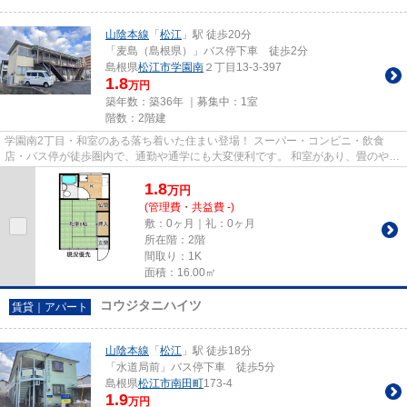
山陰本線
「
松江
」駅 徒歩20分
「麦島（島根県）」バス停下車 徒歩2分
島根県
松江市
学園南
２丁目13-3-397
1.8
万円
築年数：築36年 ｜募集中：
1室
階数：2階建
学園南2丁目・和室のある落ち着いた住まい登場！ スーパー・コンビニ・飲食
店・バス停が徒歩圏内で、通勤や通学にも大変便利です。 和室があり、畳のやさ
しい雰囲気でくつろげる空間が...
1.8
万
円
(管理費・共益費 -)
敷：0ヶ月｜礼：0ヶ月
所在階：2階
間取り：1K
面積：16.00㎡
コウジタニハイツ
賃貸｜アパート
山陰本線
「
松江
」駅 徒歩18分
「水道局前」バス停下車 徒歩5分
島根県
松江市
南田町
173-4
1.9
万円