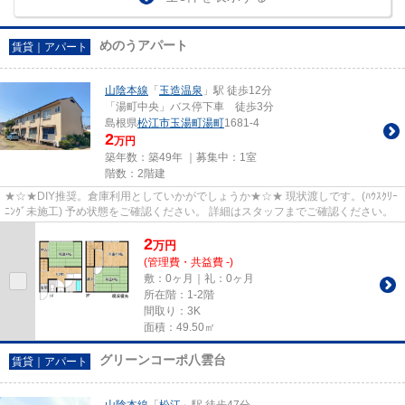
めのうアパート
賃貸｜アパート
山陰本線
「
玉造温泉
」駅 徒歩12分
「湯町中央」バス停下車 徒歩3分
島根県
松江市
玉湯町湯町
1681-4
2
万円
築年数：築49年 ｜募集中：
1室
階数：2階建
★☆★DIY推奨。倉庫利用としていかがでしょうか★☆★ 現状渡しです。(ﾊｳｽｸﾘｰ
ﾆﾝｸﾞ未施工) 予め状態をご確認ください。 詳細はスタッフまでご確認ください。
2
万
円
(管理費・共益費 -)
敷：0ヶ月｜礼：0ヶ月
所在階：1-2階
間取り：3K
面積：49.50㎡
グリーンコーポ八雲台
賃貸｜アパート