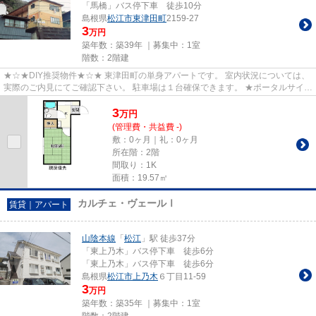
「馬橋」バス停下車 徒歩10分
島根県
松江市
東津田町
2159-27
3
万円
築年数：築39年 ｜募集中：
1室
階数：2階建
★☆★DIY推奨物件★☆★ 東津田町の単身アパートです。 室内状況については、
実際のご内見にてご確認下さい。 駐車場は１台確保できます。 ★ポータルサイト
や他社サイトで気になる物件が...
3
万
円
(管理費・共益費 -)
敷：0ヶ月｜礼：0ヶ月
所在階：2階
間取り：1K
面積：19.57㎡
カルチェ・ヴェールⅠ
賃貸｜アパート
山陰本線
「
松江
」駅 徒歩37分
「東上乃木」バス停下車 徒歩6分
「東上乃木」バス停下車 徒歩6分
島根県
松江市
上乃木
６丁目11-59
3
万円
築年数：築35年 ｜募集中：
1室