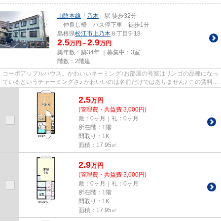
山陰本線
「
乃木
」駅 徒歩32分
「仲良し橋」バス停下車 徒歩1分
島根県
松江市
上乃木
８丁目9-18
2.5
2.9
万円～
万円
築年数：築34年 ｜募集中：
3室
階数：2階建
コーポアップルハウス。かわいいネーミング♪お部屋の号室はリンゴの品種になっ
ているというチャーミングさ♪ かわいいのは名前だけではありません♪ この賃料、
驚きませんか？上乃木エリ...
2.5
万
円
(管理費・共益費 3,000円)
敷：0ヶ月｜礼：0ヶ月
所在階：1階
間取り：1K
面積：17.95㎡
2.9
万
円
(管理費・共益費 3,000円)
敷：0ヶ月｜礼：0ヶ月
所在階：1階
間取り：1K
面積：17.95㎡