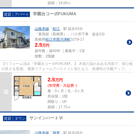
面積：19.00㎡
学園台コーポFUKUMA
賃貸｜アパート
山陰本線
「
松江
」駅 徒歩43分
「東高校（島根県）」バス停下車 徒歩2分
島根県
松江市
西川津町
3279-17
2.5
万円
築年数：築40年 ｜募集中：
1室
階数：2階建
【リフォーム済み「学園台コーポFUKUMA」】 木造の温かみある内装で、居心地
の良さを実感。 最新リフォームでバストイレ別となり、快適性が大幅アップ。 オ
シャレなペンダントライトが...
2.5
万
円
(管理費・共益費 -)
敷：0ヶ月｜礼：0ヶ月
所在階：1階
間取り：1R
面積：17.75㎡
サンインハートⅥ
賃貸｜タウン
山陰本線
「
揖屋
」駅 徒歩26分