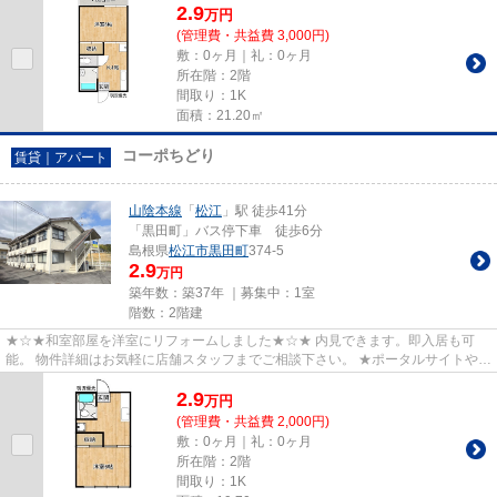
2.9
万
円
(管理費・共益費 3,000円)
敷：0ヶ月｜礼：0ヶ月
所在階：2階
間取り：1K
面積：21.20㎡
コーポちどり
賃貸｜アパート
山陰本線
「
松江
」駅 徒歩41分
「黒田町」バス停下車 徒歩6分
島根県
松江市
黒田町
374-5
2.9
万円
築年数：築37年 ｜募集中：
1室
階数：2階建
★☆★和室部屋を洋室にリフォームしました★☆★ 内見できます。即入居も可
能。 物件詳細はお気軽に店舗スタッフまでご相談下さい。 ★ポータルサイトや他
社サイトで気になる物件がござい...
2.9
万
円
(管理費・共益費 2,000円)
敷：0ヶ月｜礼：0ヶ月
所在階：2階
間取り：1K