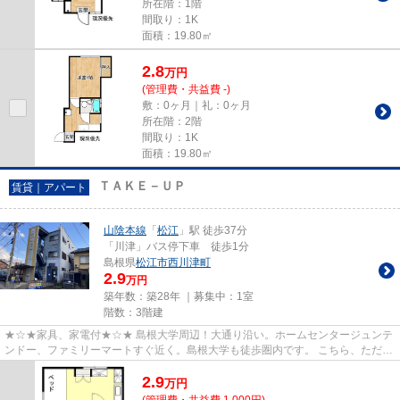
所在階：1階
間取り：1K
面積：19.80㎡
2.8
万
円
(管理費・共益費 -)
敷：0ヶ月｜礼：0ヶ月
所在階：2階
間取り：1K
面積：19.80㎡
ＴＡＫＥ－ＵＰ
賃貸｜アパート
山陰本線
「
松江
」駅 徒歩37分
「川津」バス停下車 徒歩1分
島根県
松江市
西川津町
2.9
万円
築年数：築28年 ｜募集中：
1室
階数：3階建
★☆★家具、家電付★☆★ 島根大学周辺！大通り沿い。ホームセンタージュンテ
ンドー、ファミリーマートすぐ近く。島根大学も徒歩圏内です。 こちら、ただの
単身物件ではありませんよ。冷蔵...
2.9
万
円