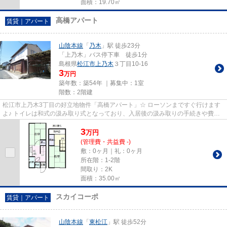
面積：19.70㎡
高橋アパート
賃貸｜アパート
山陰本線
「
乃木
」駅 徒歩23分
「上乃木」バス停下車 徒歩1分
島根県
松江市
上乃木
３丁目10-16
3
万円
築年数：築54年 ｜募集中：
1室
階数：2階建
松江市上乃木3丁目の好立地物件「高橋アパート」☆ ローソンまですぐ行けます
よ♪ トイレは和式の汲み取り式となっており、入居後の汲み取りの手続きや費用
負担は入居者様になりますので...
3
万
円
(管理費・共益費 -)
敷：0ヶ月｜礼：0ヶ月
所在階：1-2階
間取り：2K
面積：35.00㎡
スカイコーポ
賃貸｜アパート
山陰本線
「
東松江
」駅 徒歩52分