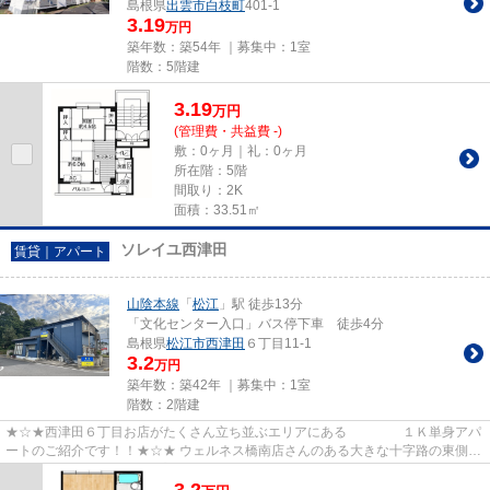
島根県
出雲市
白枝町
401-1
3.19
万円
築年数：築54年 ｜募集中：
1室
階数：5階建
3.19
万
円
(管理費・共益費 -)
敷：0ヶ月｜礼：0ヶ月
所在階：5階
間取り：2K
面積：33.51㎡
ソレイユ西津田
賃貸｜アパート
山陰本線
「
松江
」駅 徒歩13分
「文化センター入口」バス停下車 徒歩4分
島根県
松江市
西津田
６丁目11-1
3.2
万円
築年数：築42年 ｜募集中：
1室
階数：2階建
★☆★西津田６丁目お店がたくさん立ち並ぶエリアにある １Ｋ単身アパ
ートのご紹介です！！★☆★ ウェルネス橋南店さんのある大きな十字路の東側に
ある単身アパートです。 プラバホ...