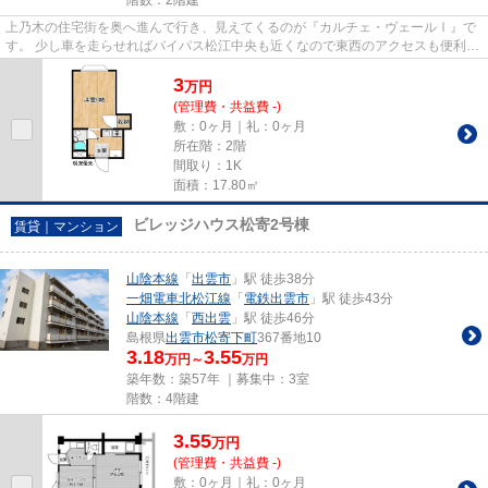
階数：2階建
上乃木の住宅街を奥へ進んで行き、見えてくるのが『カルチェ・ヴェールⅠ』で
す。 少し車を走らせればバイパス松江中央も近くなので東西のアクセスも便利な
立地。 周辺にコンビニ・ショ...
3
万
円
(管理費・共益費 -)
敷：0ヶ月｜礼：0ヶ月
所在階：2階
間取り：1K
面積：17.80㎡
ビレッジハウス松寄2号棟
賃貸｜マンション
山陰本線
「
出雲市
」駅 徒歩38分
一畑電車北松江線
「
電鉄出雲市
」駅 徒歩43分
山陰本線
「
西出雲
」駅 徒歩46分
島根県
出雲市
松寄下町
367番地10
3.18
3.55
万円～
万円
築年数：築57年 ｜募集中：
3室
階数：4階建
3.55
万
円
(管理費・共益費 -)
敷：0ヶ月｜礼：0ヶ月