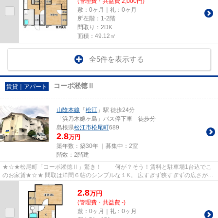
(管理費・共益費 2,000円)
敷：0ヶ月｜礼：0ヶ月
所在階：1-2階
間取り：2DK
面積：49.12㎡
全5件を表示する
コーポ淞徳Ⅱ
賃貸｜アパート
山陰本線
「
松江
」駅 徒歩24分
「浜乃木嫁ヶ島」バス停下車 徒歩分
島根県
松江市
松尾町
689
2.8
万円
築年数：築30年 ｜募集中：
2室
階数：2階建
★☆★松尾町「コーポ淞徳Ⅱ」驚き！ 何が？そう！賃料と駐車場1台込でこ
のお家賃★☆★ 間取は洋間６帖のシンプルな１K。 広すぎず狭すぎずの広さが逆
に良い。 閑静な住宅街に立地し落...
2.8
万
円
(管理費・共益費 -)
敷：0ヶ月｜礼：0ヶ月