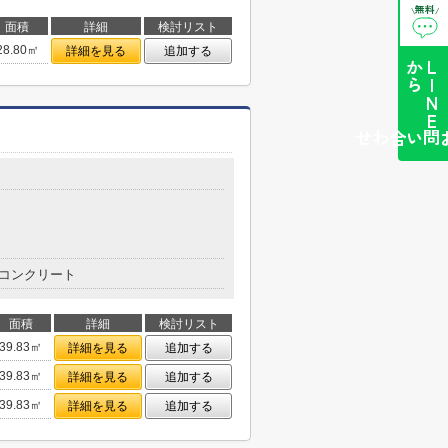
無料
\
/
面積
詳細
検討リスト
28.80㎡
詳細を見る
追加する
ら
L
I
N
E
か
簡単お問い合わせ
コンクリート
面積
詳細
検討リスト
39.83㎡
詳細を見る
追加する
39.83㎡
詳細を見る
追加する
39.83㎡
詳細を見る
追加する