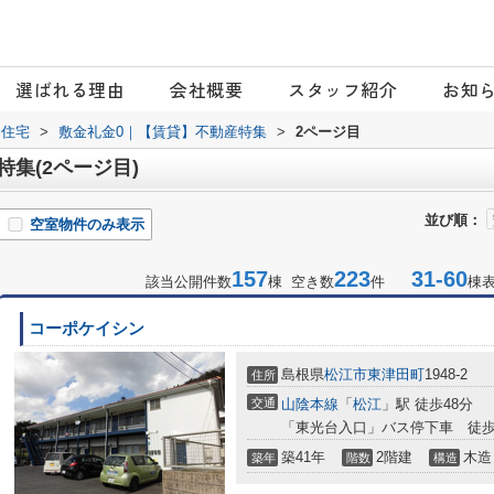
選ばれる理由
会社概要
スタッフ紹介
お知
日住宅
>
敷金礼金0｜【賃貸】不動産特集
>
2ページ目
集(2ページ目)
並び順：
空室物件のみ表示
157
223
31-60
該当公開件数
棟 空き数
件
棟
コーポケイシン
島根県
松江市
東津田町
1948-2
住所
交通
山陰本線
「
松江
」駅 徒歩48分
「東光台入口」バス停下車 徒歩
築41年
2階建
木造
築年
階数
構造