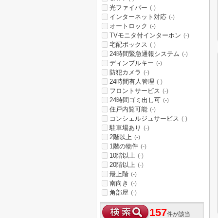
光ファイバー
(-)
インターネット対応
(-)
オートロック
(-)
TVモニタ付インターホン
(-)
宅配ボックス
(-)
24時間緊急通報システム
(-)
ディンプルキー
(-)
防犯カメラ
(-)
24時間有人管理
(-)
フロントサービス
(-)
24時間ゴミ出し可
(-)
住戸内覧可能
(-)
コンシェルジュサービス
(-)
駐車場あり
(-)
2階以上
(-)
1階の物件
(-)
10階以上
(-)
20階以上
(-)
最上階
(-)
南向き
(-)
角部屋
(-)
157
件が該当