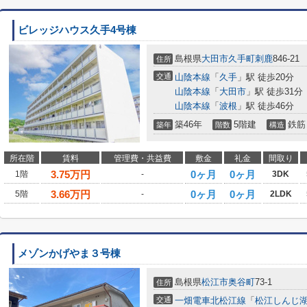
ビレッジハウス久手4号棟
島根県
大田市
久手町刺鹿
846-21
住所
交通
山陰本線
「
久手
」駅 徒歩20分
山陰本線
「
大田市
」駅 徒歩31分
山陰本線
「
波根
」駅 徒歩46分
築46年
5階建
鉄筋
築年
階数
構造
所在階
賃料
管理費・共益費
敷金
礼金
間取り
3.75
万円
0ヶ月
0ヶ月
1階
-
3DK
3.66
万円
0ヶ月
0ヶ月
5階
-
2LDK
メゾンかげやま３号棟
島根県
松江市
奥谷町
73-1
住所
交通
一畑電車北松江線
「
松江しんじ