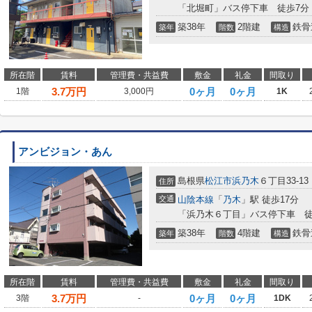
「北堀町」バス停下車 徒歩7分
築38年
2階建
鉄骨
築年
階数
構造
所在階
賃料
管理費・共益費
敷金
礼金
間取り
3.7
万円
0ヶ月
0ヶ月
1階
3,000円
1K
アンビジョン・あん
島根県
松江市
浜乃木
６丁目33-13
住所
交通
山陰本線
「
乃木
」駅 徒歩17分
「浜乃木６丁目」バス停下車 徒
築38年
4階建
鉄骨
築年
階数
構造
所在階
賃料
管理費・共益費
敷金
礼金
間取り
3.7
万円
0ヶ月
0ヶ月
3階
-
1DK