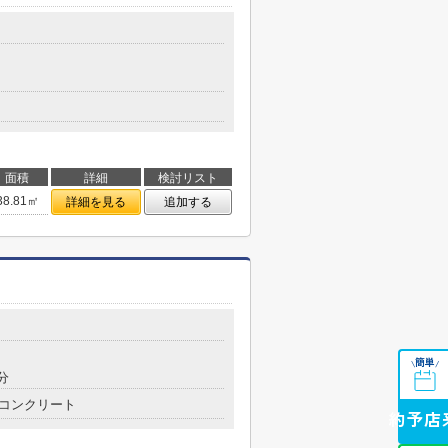
面積
詳細
検討リスト
38.81㎡
詳細を見る
追加する
簡単
\
/
分
コンクリート
来店予約