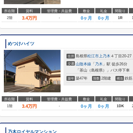
所在階
賃料
管理費・共益費
敷金
礼金
間取り
3.4
万円
0ヶ月
0ヶ月
2階
-
1R
めつけハイツ
島根県
松江市
上乃木
４丁目20-27
住所
交通
山陰本線
「
乃木
」駅 徒歩26分
「茶山（島根県）」バス停下車 
築47年
2階建
鉄筋
築年
階数
構造
所在階
賃料
管理費・共益費
敷金
礼金
間取り
3.4
万円
0ヶ月
0ヶ月
1階
-
1DK
乃木ロイヤルマンション