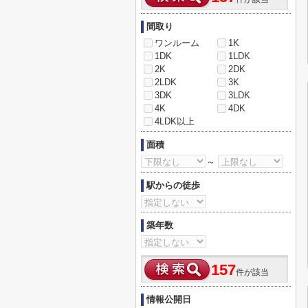
間取り
ワンルーム
1K
1DK
1LDK
2K
2DK
2LDK
3K
3DK
3LDK
4K
4DK
4LDK以上
面積
～
駅からの徒歩
築年数
157
件が該当
情報公開日