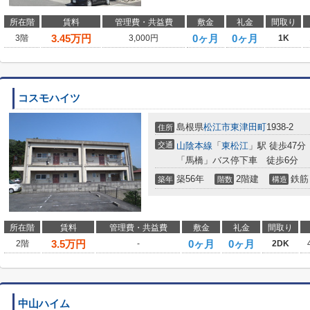
所在階
賃料
管理費・共益費
敷金
礼金
間取り
3.45
万円
0ヶ月
0ヶ月
3階
3,000円
1K
コスモハイツ
島根県
松江市
東津田町
1938-2
住所
交通
山陰本線
「
東松江
」駅 徒歩47分
「馬橋」バス停下車 徒歩6分
築56年
2階建
鉄筋
築年
階数
構造
所在階
賃料
管理費・共益費
敷金
礼金
間取り
3.5
万円
0ヶ月
0ヶ月
2階
-
2DK
中山ハイム