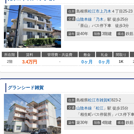
島根県
松江市
上乃木
４丁目25-23
住所
交通
山陰本線
「
乃木
」駅 徒歩25分
「茶山」バス停下車 徒歩3分
築40年
3階建
鉄筋
築年
階数
構造
所在階
賃料
管理費・共益費
敷金
礼金
間取り
3.4
万円
0ヶ月
0ヶ月
2階
-
1K
グランシード雑賀
島根県
松江市
雑賀町
823-2
住所
交通
山陰本線
「
松江
」駅 徒歩15分
「相生町バス停留所」バス停下車
築30年
4階建
鉄筋
築年
階数
構造