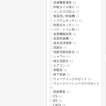
洗濯機置場有
(-)
外観タイル張り
(-)
コンロ２口以上
(-)
食器洗い乾燥機
(-)
システムキッチン
(-)
対面式キッチン
(-)
バス・トイレ別
(-)
追焚機能浴室
(-)
浴室乾燥機
(-)
温水洗浄便座
(-)
洗面台
(-)
洗髪洗面化粧台
(-)
シャワー
(-)
独立洗面台
(-)
エアコン
(-)
床暖房
(-)
床下収納
(-)
ウォークインクロゼット
(-)
ウォークインシューズクロゼット
(-)
収納豊富
(-)
CS
(-)
BS
(-)
CATV
(-)