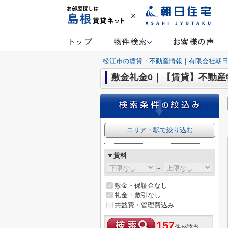
トップ
物件検索
お客様の声
松江市の賃貸・不動産情報｜有限会社朝
敷金礼金0｜【賃貸】不動産特
エリア・駅で絞り込む
▼賃料
～
敷金・保証金なし
礼金・敷引なし
共益費・管理費込み
157
件が該当