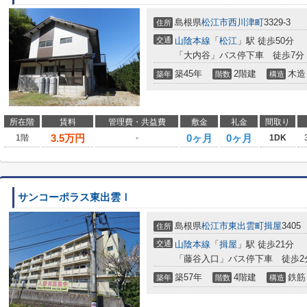
島根県
松江市
西川津町
3329-3
住所
交通
山陰本線
「
松江
」駅 徒歩50分
「大内谷」バス停下車 徒歩7分
築45年
2階建
木造
築年
階数
構造
所在階
賃料
管理費・共益費
敷金
礼金
間取り
3.5
万円
0ヶ月
0ヶ月
1階
-
1DK
サンコーポラス東出雲Ⅰ
島根県
松江市
東出雲町揖屋
3405
住所
交通
山陰本線
「
揖屋
」駅 徒歩21分
「藤谷入口」バス停下車 徒歩2
築57年
4階建
鉄筋
築年
階数
構造