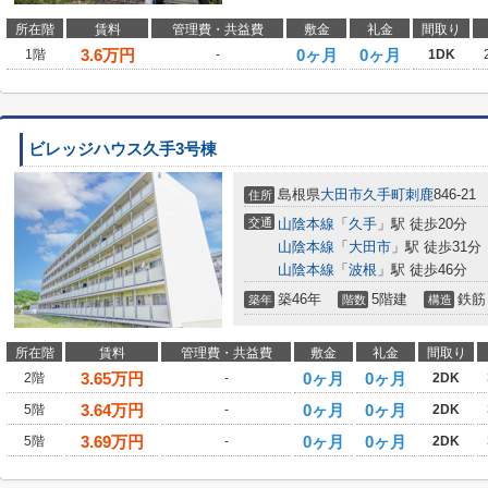
所在階
賃料
管理費・共益費
敷金
礼金
間取り
3.6
万円
0ヶ月
0ヶ月
1階
-
1DK
ビレッジハウス久手3号棟
島根県
大田市
久手町刺鹿
846-21
住所
交通
山陰本線
「
久手
」駅 徒歩20分
山陰本線
「
大田市
」駅 徒歩31分
山陰本線
「
波根
」駅 徒歩46分
築46年
5階建
鉄筋
築年
階数
構造
所在階
賃料
管理費・共益費
敷金
礼金
間取り
3.65
万円
0ヶ月
0ヶ月
2階
-
2DK
3.64
万円
0ヶ月
0ヶ月
5階
-
2DK
3.69
万円
0ヶ月
0ヶ月
5階
-
2DK