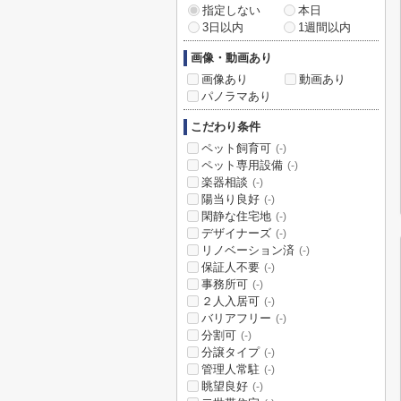
指定しない
本日
3日以内
1週間以内
画像・動画あり
画像あり
動画あり
パノラマあり
こだわり条件
ペット飼育可
(-)
ペット専用設備
(-)
楽器相談
(-)
陽当り良好
(-)
閑静な住宅地
(-)
デザイナーズ
(-)
リノベーション済
(-)
保証人不要
(-)
事務所可
(-)
２人入居可
(-)
バリアフリー
(-)
分割可
(-)
分譲タイプ
(-)
管理人常駐
(-)
眺望良好
(-)