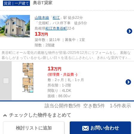
奥谷T貸家
賃貸｜一戸建て
山陰本線
「
松江
」駅 徒歩22分
「北堀町」バス停下車 徒歩5分
島根県
松江市
奥谷町
22-6
13
万円
築年数：築11年 ｜募集中：
1室
階数：2階建
奥谷町にオール電化の素敵な物件が登場♪2025年12月にリフォームをし、素敵な
暮らしがまっているかも♪新しい日々を送るにふさわしい、きれいな室内です♪」
◎室内設備は洗面所独立・浴室...
13
万
円
(管理費・共益費 -)
敷：2ヶ月｜礼：1ヶ月
所在階：1-2階
間取り：4LDK
面積：86.00㎡
該当公開件数
5
件 空き数
5
件
1-5
件表示
チェックした物件をまとめて
検討リストに追加
お問い合わせ