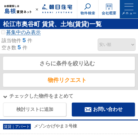
物件検索
会社概要
メニュー
松江市奥谷町 賃貸、土地(賃貸)一覧
募集中のみ表示
5
該当物件
件
5
空き数
件
さらに条件を絞り込む
物件リクエスト
チェックした物件をまとめて
検討リストに追加
お問い合わせ
メゾンかげやま３号棟
賃貸｜アパート