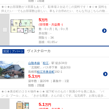
階数：1階建
★☆★お部屋数が３部屋もあって、駐車場２台込でこの賃料です！★☆★ 賃料を
抑えたい･･･でもお部屋数は欲しい。車も２台停めたい、そんな方はこちらの物件
はいかがでしょうか？ 橋北の中...
5
万
円
(管理費・共益費 -)
敷：0ヶ月｜礼：0ヶ月
所在階：-
間取り：3K
面積：61.65㎡
ヴィスナローカ
賃貸｜アパート
山陰本線
「
松江
」駅 徒歩34分
「北堀町」バス停下車 徒歩3分
島根県
松江市
奥谷町
192-1
5.1
万円
築年数：築20年 ｜募集中：
1室
階数：2階建
★☆★奥谷町の２ＤＫ物件★☆★ 城下町そのもの！附属小中を奥に進み、「パ
ン･エ･ブール」さん、「きがる蕎麦」さんの近くです。塩見縄手、お堀も徒歩圏
内。春には千住院のしだれ桜も楽し...
5.1
万
円