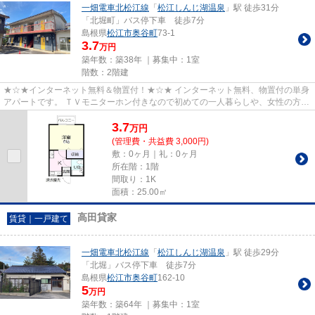
一畑電車北松江線
「
松江しんじ湖温泉
」駅 徒歩31分
「北堀町」バス停下車 徒歩7分
島根県
松江市
奥谷町
73-1
3.7
万円
築年数：築38年 ｜募集中：
1室
階数：2階建
★☆★インターネット無料＆物置付！★☆★ インターネット無料、物置付の単身
アパートです。 ＴＶモニターホン付きなので初めての一人暮らしや、女性の方の
一人暮らしでも安心です。 また...
3.7
万
円
(管理費・共益費 3,000円)
敷：0ヶ月｜礼：0ヶ月
所在階：1階
間取り：1K
面積：25.00㎡
高田貸家
賃貸｜一戸建て
一畑電車北松江線
「
松江しんじ湖温泉
」駅 徒歩29分
「北堀」バス停下車 徒歩7分
島根県
松江市
奥谷町
162-10
5
万円
築年数：築64年 ｜募集中：
1室