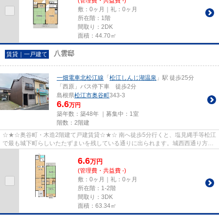
(管理費・共益費 -)
敷：0ヶ月｜礼：0ヶ月
所在階：1階
間取り：2DK
面積：44.70㎡
八雲邸
賃貸｜一戸建て
一畑電車北松江線
「
松江しんじ湖温泉
」駅 徒歩25分
「西原」バス停下車 徒歩2分
島根県
松江市
奥谷町
343-3
6.6
万円
築年数：築48年 ｜募集中：
1室
階数：2階建
☆★☆奥谷町・木造2階建て戸建賃貸☆★☆ 南へ徒歩5分行くと、塩見縄手等松江
で最も城下町らしいたたずまいを残している通りに出られます。城西西通り方面
へも徒歩圏内なのでお買い物も安心...
6.6
万
円
(管理費・共益費 -)
敷：0ヶ月｜礼：0ヶ月
所在階：1-2階
間取り：3DK
面積：63.34㎡