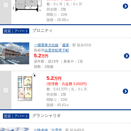
敷：0ヶ月｜礼：0ヶ月
所在階：2階
間取り：1DK
面積：28.98㎡
プロニティ
賃貸｜アパート
一畑電車大社線
「
遙堪
」駅 徒歩43分
島根県
出雲市
松寄下町
5.2
万円
築年数：築19年 ｜募集中：
1室
階数：2階建
5.2
万
円
(管理費・共益費 3,000円)
敷：5.61万円｜礼：0ヶ月
所在階：1階
間取り：2DK
面積：45.63㎡
グランシャリオ
賃貸｜アパート
山陰本線
「
出雲市
」駅 徒歩40分