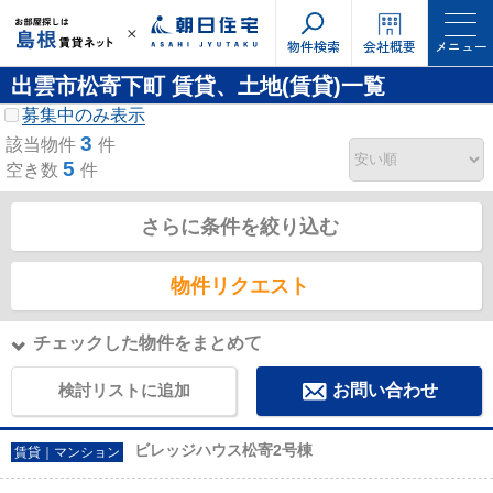
物件検索
会社概要
メニュー
出雲市松寄下町 賃貸、土地(賃貸)一覧
募集中のみ表示
3
該当物件
件
5
空き数
件
さらに条件を絞り込む
物件リクエスト
チェックした物件をまとめて
検討リストに追加
お問い合わせ
ビレッジハウス松寄2号棟
賃貸｜マンション