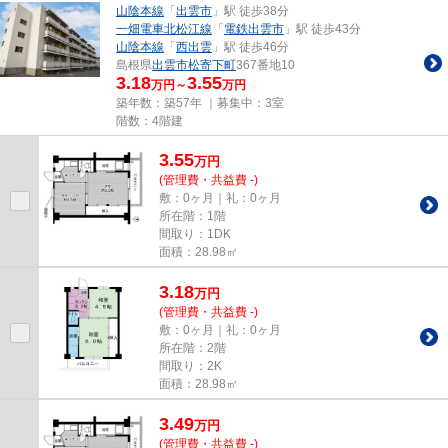
山陰本線
「
出雲市
」駅 徒歩38分
一畑電車北松江線
「
電鉄出雲市
」駅 徒歩43分
山陰本線
「
西出雲
」駅 徒歩46分
島根県
出雲市
松寄下町
367番地10
3.18
3.55
万円～
万円
築年数：築57年 ｜募集中：
3室
階数：4階建
3.55
万
円
(管理費・共益費 -)
敷：0ヶ月｜礼：0ヶ月
所在階：1階
間取り：1DK
面積：28.98㎡
3.18
万
円
(管理費・共益費 -)
敷：0ヶ月｜礼：0ヶ月
所在階：2階
間取り：2K
面積：28.98㎡
3.49
万
円
(管理費・共益費 -)