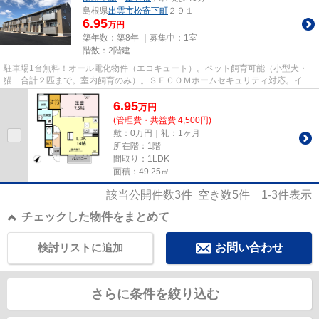
島根県
出雲市
松寄下町
２９１
6.95
万円
築年数：築8年 ｜募集中：
1室
階数：2階建
駐車場1台無料！オール電化物件（エコキュート）。ペット飼育可能（小型犬・
猫 合計２匹まで。室内飼育のみ）。ＳＥＣＯＭホームセキュリティ対応。イン
ターネット無料！（D.U-NET。W...
6.95
万
円
(管理費・共益費 4,500円)
敷：0万円｜礼：1ヶ月
所在階：1階
間取り：1LDK
面積：49.25㎡
該当公開件数
3
件 空き数
5
件
1-3
件表示
チェックした物件をまとめて
検討リストに追加
お問い合わせ
さらに条件を絞り込む