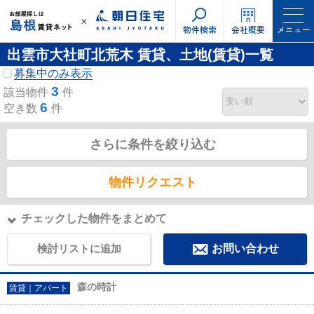
物件検索
会社概要
メニュー
出雲市大社町北荒木 賃貸、土地(賃貸)一覧
募集中のみ表示
3
該当物件
件
6
空き数
件
さらに条件を絞り込む
物件リクエスト
チェックした物件をまとめて
検討リストに追加
お問い合わせ
森の時計
賃貸｜アパート