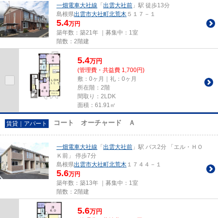
一畑電車大社線
「
出雲大社前
」駅 徒歩13分
島根県
出雲市
大社町北荒木
５１７－１
5.4
万円
築年数：築21年 ｜募集中：
1室
階数：2階建
5.4
万
円
(管理費・共益費 1,700円)
敷：0ヶ月｜礼：0ヶ月
所在階：2階
間取り：2LDK
面積：61.91㎡
コート オーチャード Ａ
賃貸｜アパート
一畑電車大社線
「
出雲大社前
」駅 バス2分 「エル・ＨＯ
Ｋ前」 停歩7分
島根県
出雲市
大社町北荒木
１７４４－１
5.6
万円
築年数：築13年 ｜募集中：
1室
階数：2階建
5.6
万
円