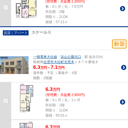
(管理費・共益費 2,300円)
敷：0ヶ月｜礼：7.6万円
所在階：2階
間取り：2LDK
面積：57.21㎡
スケールⅡ
賃貸｜アパート
一畑電車大社線
「
浜山公園北口
」駅 徒歩10分
島根県
出雲市
大社町北荒木
１８７６番地８
6.3
7.1
万円～
万円
築年数：予定 ｜募集中：
4室
階数：2階建
6.3
万
円
(管理費・共益費 2,900円)
敷：0ヶ月｜礼：1ヶ月
所在階：1階
間取り：1LDK
面積：50.01㎡
6.3
万
円