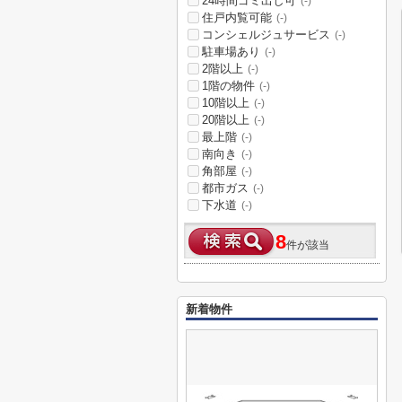
24時間ゴミ出し可
(-)
住戸内覧可能
(-)
コンシェルジュサービス
(-)
駐車場あり
(-)
2階以上
(-)
1階の物件
(-)
10階以上
(-)
20階以上
(-)
最上階
(-)
南向き
(-)
角部屋
(-)
都市ガス
(-)
下水道
(-)
8
件が該当
新着物件