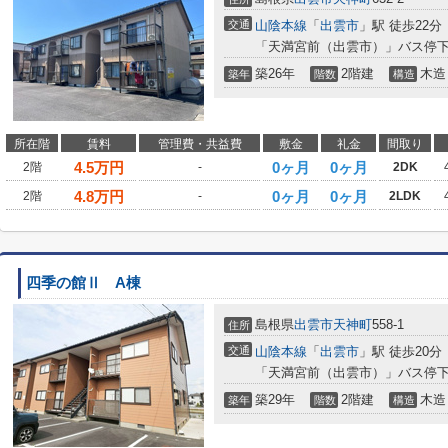
交通
山陰本線
「
出雲市
」駅 徒歩22分
「天満宮前（出雲市）」バス停下
築26年
2階建
木造
築年
階数
構造
所在階
賃料
管理費・共益費
敷金
礼金
間取り
4.5
万円
0ヶ月
0ヶ月
2階
-
2DK
4.8
万円
0ヶ月
0ヶ月
2階
-
2LDK
四季の館Ⅱ A棟
島根県
出雲市
天神町
558-1
住所
交通
山陰本線
「
出雲市
」駅 徒歩20分
「天満宮前（出雲市）」バス停下
築29年
2階建
木造
築年
階数
構造