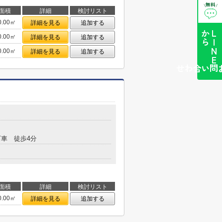
無料
\
/
面積
詳細
検討リスト
0.00㎡
詳細を見る
追加する
ら
L
I
N
E
か
0.00㎡
詳細を見る
追加する
0.00㎡
詳細を見る
追加する
簡単お問い合わせ
車 徒歩4分
面積
詳細
検討リスト
0.00㎡
詳細を見る
追加する