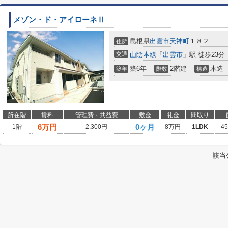
メゾン・ド・アイローネⅡ
島根県
出雲市
天神町
１８２
住所
交通
山陰本線
「
出雲市
」駅 徒歩23分
築6年
2階建
木造
築年
階数
構造
所在階
賃料
管理費・共益費
敷金
礼金
間取り
6
万円
0ヶ月
1階
2,300円
8万円
1LDK
4
該当