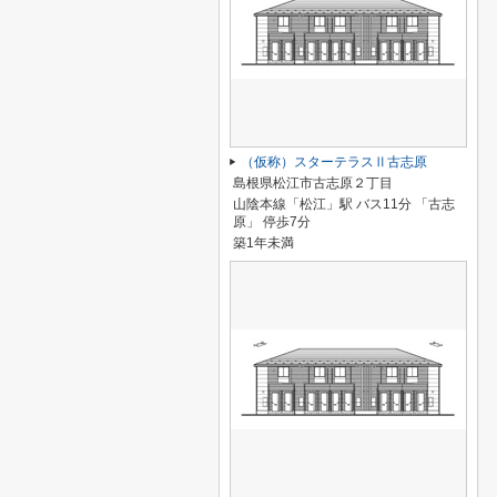
（仮称）スターテラスⅡ古志原
島根県松江市古志原２丁目
山陰本線「松江」駅 バス11分 「古志
原」 停歩7分
築1年未満