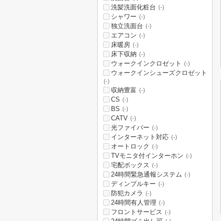
洗髪洗面化粧台
(-)
シャワー
(-)
独立洗面台
(-)
エアコン
(-)
床暖房
(-)
床下収納
(-)
ウォークインクロゼット
(-)
ウォークインシューズクロゼット
(-)
収納豊富
(-)
CS
(-)
BS
(-)
CATV
(-)
光ファイバー
(-)
インターネット対応
(-)
オートロック
(-)
TVモニタ付インターホン
(-)
宅配ボックス
(-)
24時間緊急通報システム
(-)
ディンプルキー
(-)
防犯カメラ
(-)
24時間有人管理
(-)
フロントサービス
(-)