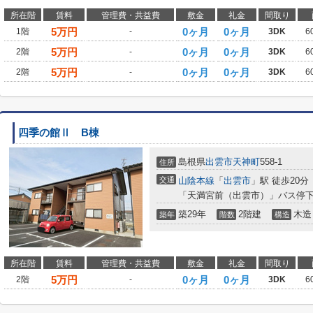
所在階
賃料
管理費・共益費
敷金
礼金
間取り
5
万円
0ヶ月
0ヶ月
1階
-
3DK
6
5
万円
0ヶ月
0ヶ月
2階
-
3DK
6
5
万円
0ヶ月
0ヶ月
2階
-
3DK
6
四季の館Ⅱ B棟
島根県
出雲市
天神町
558-1
住所
交通
山陰本線
「
出雲市
」駅 徒歩20分
「天満宮前（出雲市）」バス停下
築29年
2階建
木造
築年
階数
構造
所在階
賃料
管理費・共益費
敷金
礼金
間取り
5
万円
0ヶ月
0ヶ月
2階
-
3DK
6