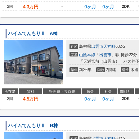
4.3
万円
0ヶ月
0ヶ月
2階
-
2DK
ハイムてんもりⅡ A棟
島根県
出雲市
天神町
632-2
住所
交通
山陰本線
「
出雲市
」駅 徒歩22分
「天満宮前（出雲市）」バス停下
築26年
2階建
木造
築年
階数
構造
所在階
賃料
管理費・共益費
敷金
礼金
間取り
4.5
万円
0ヶ月
0ヶ月
2階
-
2DK
ハイムてんもりⅡ B棟
島根県
出雲市
天神町
632-2
住所