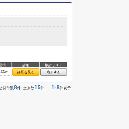
面積
詳細
検討リスト
5.33㎡
詳細を見る
追加する
8
15
1-8
公開件数
件 空き数
件
件表示