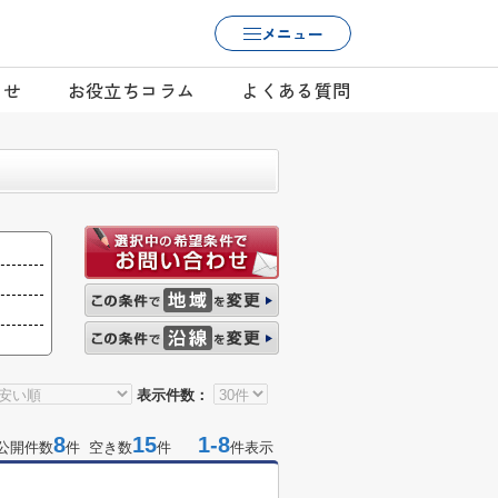
メニュー
らせ
お役立ちコラム
よくある質問
表示件数：
8
15
1-8
公開件数
件 空き数
件
件表示