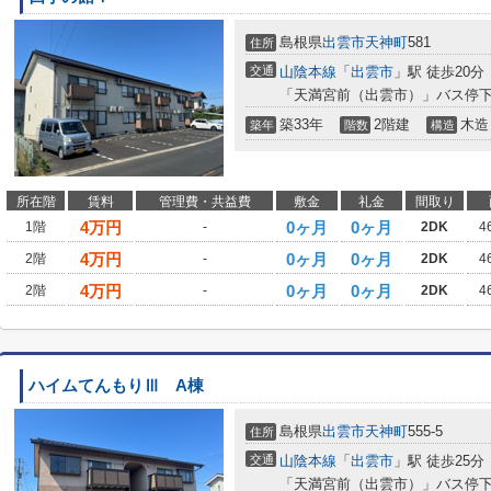
島根県
出雲市
天神町
581
住所
交通
山陰本線
「
出雲市
」駅 徒歩20分
「天満宮前（出雲市）」バス停下
築33年
2階建
木造
築年
階数
構造
所在階
賃料
管理費・共益費
敷金
礼金
間取り
4
万円
0ヶ月
0ヶ月
1階
-
2DK
4
4
万円
0ヶ月
0ヶ月
2階
-
2DK
4
4
万円
0ヶ月
0ヶ月
2階
-
2DK
4
ハイムてんもりⅢ A棟
島根県
出雲市
天神町
555-5
住所
交通
山陰本線
「
出雲市
」駅 徒歩25分
「天満宮前（出雲市）」バス停下