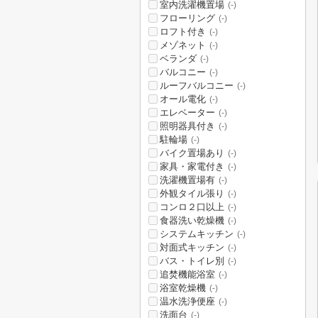
室内洗濯機置場
(-)
フローリング
(-)
ロフト付き
(-)
メゾネット
(-)
ベランダ
(-)
バルコニー
(-)
ルーフバルコニー
(-)
オール電化
(-)
エレベーター
(-)
照明器具付き
(-)
駐輪場
(-)
バイク置場あり
(-)
家具・家電付き
(-)
洗濯機置場有
(-)
外観タイル張り
(-)
コンロ２口以上
(-)
食器洗い乾燥機
(-)
システムキッチン
(-)
対面式キッチン
(-)
バス・トイレ別
(-)
追焚機能浴室
(-)
浴室乾燥機
(-)
温水洗浄便座
(-)
洗面台
(-)