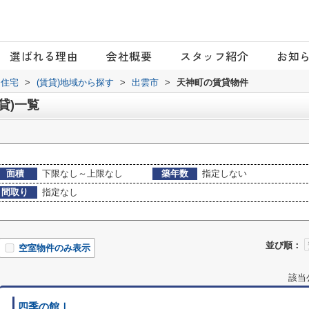
選ばれる理由
会社概要
スタッフ紹介
お知
日住宅
>
(賃貸)地域から探す
>
出雲市
>
天神町の賃貸物件
貸)一覧
面積
下限なし～上限なし
築年数
指定しない
間取り
指定なし
並び順：
空室物件のみ表示
該当
四季の館Ⅰ