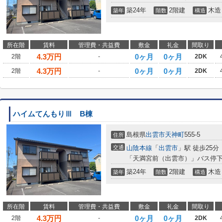
築24年
2階建
木造
築年
階数
構造
所在階
賃料
管理費・共益費
敷金
礼金
間取り
4.3
万円
0ヶ月
0ヶ月
2階
-
2DK
4.3
万円
0ヶ月
0ヶ月
2階
-
2DK
ハイムてんもりⅢ B棟
島根県
出雲市
天神町
555-5
住所
交通
山陰本線
「
出雲市
」駅 徒歩25分
「天満宮前（出雲市）」バス停下
築24年
2階建
木造
築年
階数
構造
所在階
賃料
管理費・共益費
敷金
礼金
間取り
4.3
万円
0ヶ月
0ヶ月
2階
-
2DK