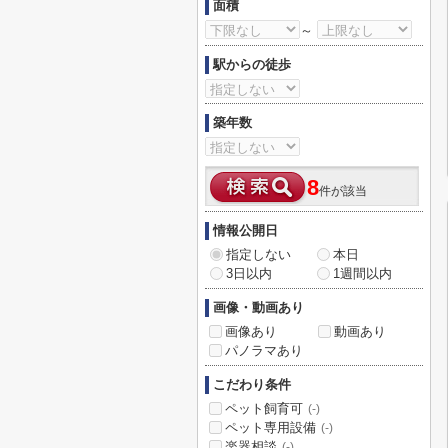
面積
～
駅からの徒歩
築年数
8
件が該当
情報公開日
指定しない
本日
3日以内
1週間以内
画像・動画あり
画像あり
動画あり
パノラマあり
こだわり条件
ペット飼育可
(-)
ペット専用設備
(-)
楽器相談
(-)