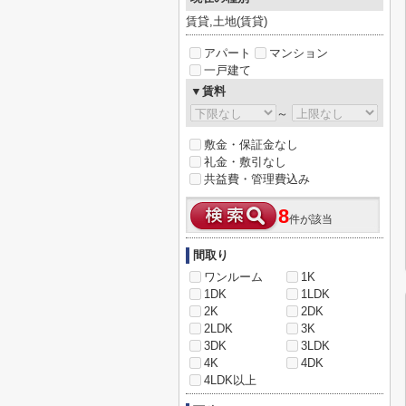
賃貸,土地(賃貸)
アパート
マンション
一戸建て
▼賃料
～
敷金・保証金なし
礼金・敷引なし
共益費・管理費込み
8
件が該当
間取り
ワンルーム
1K
1DK
1LDK
2K
2DK
2LDK
3K
3DK
3LDK
4K
4DK
4LDK以上