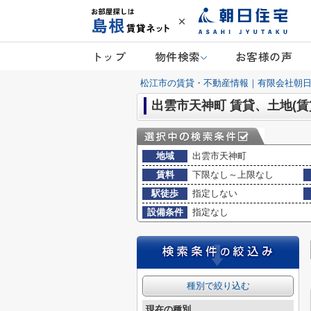
トップ
物件検索
お客様の声
松江市の賃貸・不動産情報｜有限会社朝
出雲市天神町 賃貸、土地(賃
地域
出雲市天神町
賃料
下限なし～上限なし
駅徒歩
指定しない
設備条件
指定なし
種別で絞り込む
現在の種別