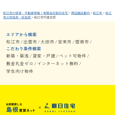
松江市の賃貸・不動産情報｜有限会社朝日住宅
>
周辺施設案内
>
松江市
>
松江
市の市役所・区役所
>
松江市宍道支所
エリアから検索
松江市
/
出雲市
/
大田市
/
安来市
/
雲南市
/
こだわり条件検索
新築・築浅
/
貸家・戸建
/
ペット可物件
/
敷金礼金ゼロ
/
インターネット無料
/
学生向け物件