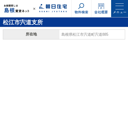
物件検索
会社概要
メニュー
松江市宍道支所
所在地
島根県松江市宍道町宍道885