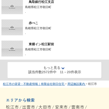
鳥取銀行松江支店
島根県松江市朝日町
-
赤べこ
島根県松江市朝日町
-
東横イン松江駅前
島根県松江市朝日町
-
もっと見る
該当件数2572件中
11
－
20
件表示
松江市の賃貸・不動産情報｜有限会社朝日住宅
>
周辺施設案内
>
松江市
エリアから検索
松江市
/
出雲市
/
大田市
/
安来市
/
雲南市
/