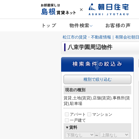
トップ
物件検索
お客様の声
松江市の賃貸・不動産情報｜有限会社朝
八束学園周辺物件
種別で絞り込む
現在の種別
賃貸,土地(賃貸),店舗(賃貸),事務所(賃
貸),駐車場
アパート
マンション
一戸建て
▼賃料
～