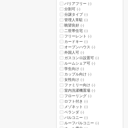
バリアフリー
(-)
分割可
(-)
分譲タイプ
(-)
管理人常駐
(-)
眺望良好
(-)
二世帯住宅
(-)
フリーレント
(-)
カードキー
(-)
オープンハウス
(-)
外国人可
(-)
ガスコンロ設置可
(-)
ルームシェア可
(-)
学生向け
(-)
カップル向け
(-)
女性向け
(-)
ファミリー向け
(-)
室内洗濯機置場
(-)
フローリング
(-)
ロフト付き
(-)
メゾネット
(-)
ベランダ
(-)
バルコニー
(-)
ルーフバルコニー
(-)