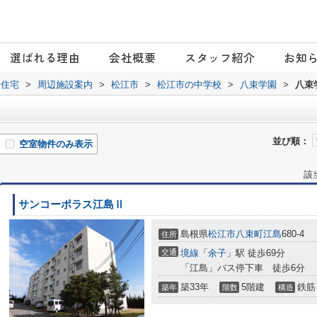
選ばれる理由
会社概要
スタッフ紹介
お知
日住宅
>
周辺施設案内
>
松江市
>
松江市の中学校
>
八束学園
>
八束
並び順：
空室物件のみ表示
該
サンコーポラス江島Ⅱ
島根県
松江市
八束町江島
680-4
住所
交通
境線
「
余子
」駅 徒歩69分
「江島」バス停下車 徒歩6分
築33年
5階建
鉄筋
築年
階数
構造