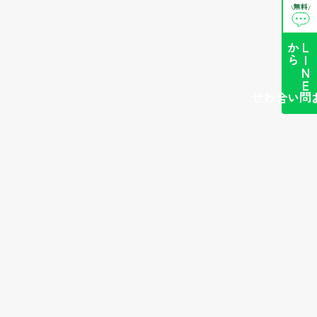
無料
\
/
ら
L
I
N
E
か
簡単お問い合わせ