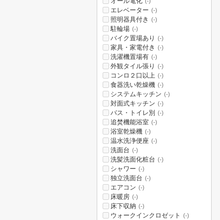
オール電化
(-)
エレベーター
(-)
照明器具付き
(-)
駐輪場
(-)
バイク置場あり
(-)
家具・家電付き
(-)
洗濯機置場有
(-)
外観タイル張り
(-)
コンロ２口以上
(-)
食器洗い乾燥機
(-)
システムキッチン
(-)
対面式キッチン
(-)
バス・トイレ別
(-)
追焚機能浴室
(-)
浴室乾燥機
(-)
温水洗浄便座
(-)
洗面台
(-)
洗髪洗面化粧台
(-)
シャワー
(-)
独立洗面台
(-)
エアコン
(-)
床暖房
(-)
床下収納
(-)
ウォークインクロゼット
(-)