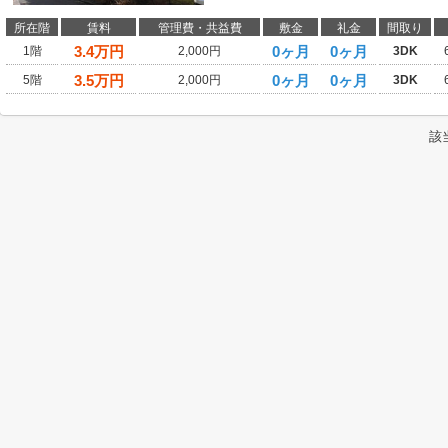
所在階
賃料
管理費・共益費
敷金
礼金
間取り
3.4
万円
0ヶ月
0ヶ月
1階
2,000円
3DK
3.5
万円
0ヶ月
0ヶ月
5階
2,000円
3DK
該