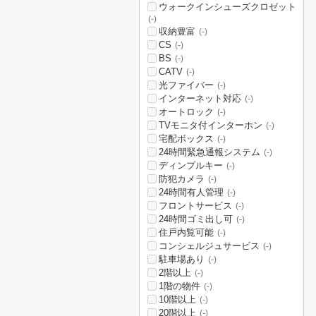
ウォークインシューズクロゼット
(-)
収納豊富
(-)
CS
(-)
BS
(-)
CATV
(-)
光ファイバー
(-)
インターネット対応
(-)
オートロック
(-)
TVモニタ付インターホン
(-)
宅配ボックス
(-)
24時間緊急通報システム
(-)
ディンプルキー
(-)
防犯カメラ
(-)
24時間有人管理
(-)
フロントサービス
(-)
24時間ゴミ出し可
(-)
住戸内覧可能
(-)
コンシェルジュサービス
(-)
駐車場あり
(-)
2階以上
(-)
1階の物件
(-)
10階以上
(-)
20階以上
(-)