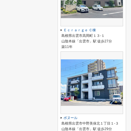
Ｅｃｒａｒｇｅ Ｃ棟
島根県出雲市高岡町１３-１
山陰本線「出雲市」駅 徒歩27分
築11年
ボヌール
島根県出雲市中野美保北１丁目１-３
山陰本線「出雲市」駅 徒歩29分