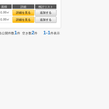
面積
詳細
検討リスト
61.00㎡
詳細を見る
追加する
61.00㎡
詳細を見る
追加する
1
2
1-1
当公開件数
件 空き数
件
件表示