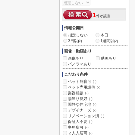
1
件が該当
情報公開日
指定しない
本日
3日以内
1週間以内
画像・動画あり
画像あり
動画あり
パノラマあり
こだわり条件
ペット飼育可
(-)
ペット専用設備
(-)
楽器相談
(-)
陽当り良好
(-)
閑静な住宅地
(-)
デザイナーズ
(-)
リノベーション済
(-)
保証人不要
(-)
事務所可
(-)
２人入居可
(-)