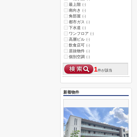
最上階
(-)
南向き
(-)
角部屋
(-)
都市ガス
(-)
下水道
(-)
ワンフロア
(-)
高層ビル
(-)
飲食店可
(-)
居抜物件
(-)
個別空調
(-)
1
件が該当
新着物件