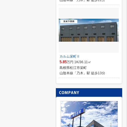
山陰本線「乃木」駅 徒歩11分
カルム栄町Ⅱ
5.85
万円 1K/36.11㎡
島根県松江市栄町
山陰本線「乃木」駅 徒歩13分