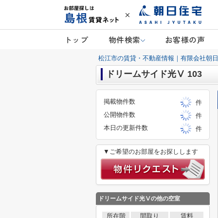
トップ
物件検索
お客様の声
松江市の賃貸・不動産情報｜有限会社朝
ドリームサイド光Ⅴ 103
掲載物件数
件
公開物件数
件
本日の更新件数
件
▼ご希望のお部屋をお探しします
ドリームサイド光Ⅴ
の他の空室
所在階
間取り
賃料