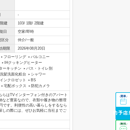
間
-
/階建
103/ 1階/ 2階建
能日
空家/即時
貸区分
仲介/一般
効期限
2026年08月20日
フローリング
バルコニー
IHクッキングヒーター
ターキッチン
バス・トイレ別
洗髪洗面化粧台
シャワー
インクロゼット
BS
宅配ボックス
防犯カメラ
ちらはTVインターフォン付きのアパート
簡単
\
/
納など豊富なので、衣類や履き物の整理
0円です。利便性の高い暮らしをするなら
探しの際には、ぜひお気軽に当社までご
来店予約
無料
\
/