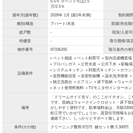
5.5％ ※ペット可は2.5
万/2.5％
築年月(築年数)
2026年 1月 (築1年未満)
契約期
種別/構造
アパート/木造
部屋/所在階
総戸数
-
現況/入居可
特優賃
-
取引態様/賃
物件番号
97336205
取引条件の有
ペット相談
ペット飼育可
室内洗濯機置場
プロパンガス
公営水道
公共下水
駐輪場
システムキッチン
対面式キッチン
カウン
設備条件
追焚機能浴室
浴室乾燥機
温水洗浄便座
独立洗面台
エアコン
床下収納
ウォーク
ネット使用料無料
TVモニタ付インターホン
「ドリームサイド光Ⅴ」のここがイチオシ。こ
です。収納はウォークインクロゼット・床下収
備考
がしやすく便利です。駐車場料金は、月額330
松江市でいかがでしょうか。賃貸住宅情報をお
連絡下さい。しっかりとサポート致します。
条件(その他)
クリーニング費用:8万円 鍵セット費:3,300円