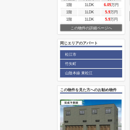
1階
1LDK
6.05
万円
1階
1LDK
5.9
万円
1階
1LDK
5.9
万円
この物件の詳細ページへ
同じエリアのアパート
松江市
竹矢町
山陰本線 東松江
この物件を見た方へのお勧め物件