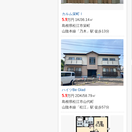
カルム栄町Ⅰ
5.9
万円 1K/36.14㎡
島根県松江市栄町
山陰本線「乃木」駅 徒歩13分
ハイツBe Glad
5.9
万円 2DK/58.79㎡
島根県松江市山代町
山陰本線「松江」駅 徒歩57分