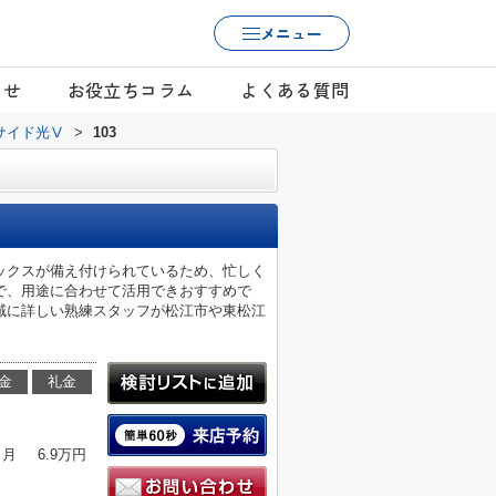
メニュー
らせ
お役立ちコラム
よくある質問
サイド光Ⅴ
>
103
ックスが備え付けられているため、忙しく
で、用途に合わせて活用できおすすめで
域に詳しい熟練スタッフが松江市や東松江
金
礼金
ヶ月
6.9万円