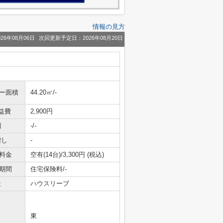
情報の見方
26年08月06日
次回更新予定日：2026年08月20日
ニー面積
44.20㎡/-
益費
2,900円
引
-/-
増し
-
料金
空有(14台)/3,300円 (税込)
期間
住宅保険料/-
社
ハウスリーブ
東