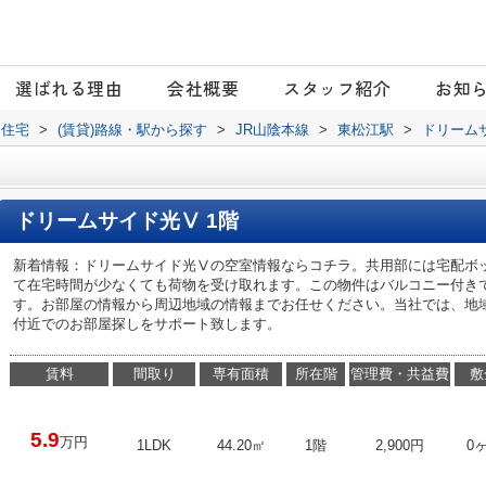
選ばれる理由
会社概要
スタッフ紹介
お知
日住宅
>
(賃貸)路線・駅から探す
>
JR山陰本線
>
東松江駅
>
ドリーム
ドリームサイド光Ⅴ 1階
新着情報：ドリームサイド光Ⅴの空室情報ならコチラ。共用部には宅配ボ
て在宅時間が少なくても荷物を受け取れます。この物件はバルコニー付き
す。お部屋の情報から周辺地域の情報までお任せください。当社では、地
付近でのお部屋探しをサポート致します。
賃料
間取り
専有面積
所在階
管理費・共益費
敷
5.9
万円
1LDK
44.20㎡
1階
2,900円
0