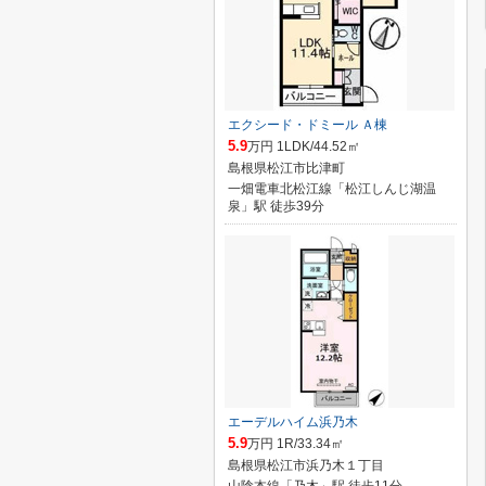
エクシード・ドミール Ａ棟
5.9
万円 1LDK/44.52㎡
島根県松江市比津町
一畑電車北松江線「松江しんじ湖温
泉」駅 徒歩39分
エーデルハイム浜乃木
5.9
万円 1R/33.34㎡
島根県松江市浜乃木１丁目