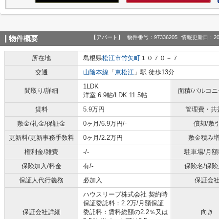
【アパート】
物件番号：97336205
情報更新日：20
物件概要
所在地
島根県
松江市
竹矢町
１０７０－７
交通
山陰本線
「
東松江
」駅 徒歩13分
1LDK
間取り/詳細
面積/バルコ
洋室 6.9帖
/
LDK 11.5帖
賃料
5.9万円
管理費・共
敷金/礼金/保証金
0ヶ月/6.9万円/-
償却/敷
更新料/更新事務手数料
0ヶ月/2.2万円
敷金積み
権利金/雑費
-/-
駐車場/月額
保険加入/料金
有/-
保険名/保険
保証人代行義務
必加入
保証会
ハウスリーブ株式会社 契約時
保証委託料：2.2万/月額保証
保証会社詳細
委託料：賃料総額の2.2％又は
向き