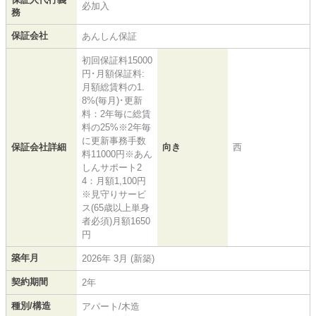
必加入
務
保証会社
あんしん保証
初回保証料15000
円･月額保証料:
月額総賃料の1.
8%(毎月)･更新
料：2年毎に総賃
料の25%※2年毎
に更新事務手数
保証会社詳細
向き
西
料11000円※あん
しんサポート2
4：月額1,100円
※見守りサービ
ス(65歳以上単身
者必須)月額1650
円
築年月
2026年 3月 (新築)
契約期間
2年
種別/構造
アパート/木造