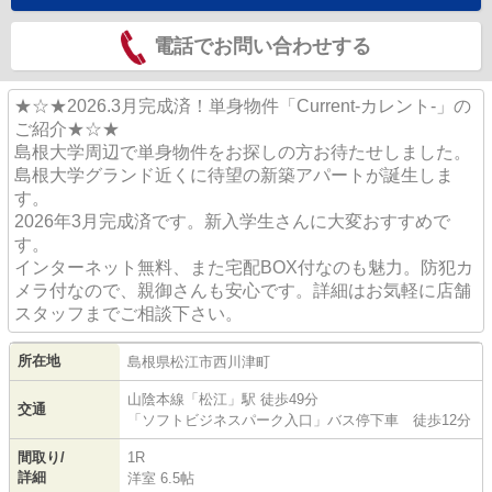
電話でお問い合わせする
★☆★2026.3月完成済！単身物件「Current-カレント-」の
ご紹介★☆★
島根大学周辺で単身物件をお探しの方お待たせしました。
島根大学グランド近くに待望の新築アパートが誕生しま
す。
2026年3月完成済です。新入学生さんに大変おすすめで
す。
インターネット無料、また宅配BOX付なのも魅力。防犯カ
メラ付なので、親御さんも安心です。詳細はお気軽に店舗
スタッフまでご相談下さい。
所在地
島根県
松江市
西川津町
山陰本線
「
松江
」駅 徒歩49分
交通
「ソフトビジネスパーク入口」バス停下車 徒歩12分
間取り/
1R
詳細
洋室 6.5帖