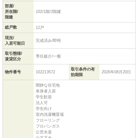
部屋/
所在階/
102/1階/2階建
階建
総戸数
12戸
現況/
完成済み/即時
入居可能日
取引態様/
専任媒介/一般
賃貸区分
取引条件の有
物件番号
102213572
2026年08月20日
効期限
閑静な住宅地
単身者入居
学生歓迎
法人可
学生向け
室内洗濯機置場
フローリング
プロパンガス
公営水道
公共下水