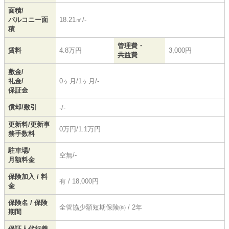
面積/
バルコニー面
18.21㎡/-
積
管理費・
賃料
4.8万円
3,000円
共益費
敷金/
礼金/
0ヶ月/1ヶ月/-
保証金
償却/敷引
-/-
更新料/更新事
0万円/1.1万円
務手数料
駐車場/
空無/-
月額料金
保険加入 / 料
有 / 18,000円
金
保険名 / 保険
全管協少額短期保険㈱ / 2年
期間
保証人代行義