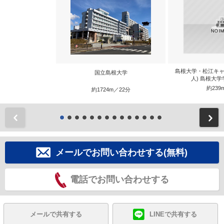
島根大学・松江キャ
国立島根大学
人) 島根大
約239
約1724m／22分
前
メールでお問い合わせする(無料)
電話でお問い合わせする
メールで共有する
LINEで共有する