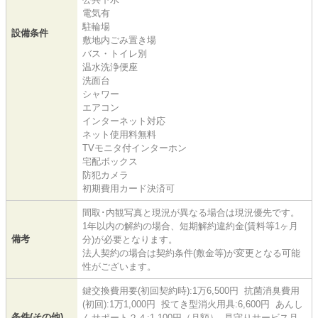
電気有
駐輪場
設備条件
敷地内ごみ置き場
バス・トイレ別
温水洗浄便座
洗面台
シャワー
エアコン
インターネット対応
ネット使用料無料
TVモニタ付インターホン
宅配ボックス
防犯カメラ
初期費用カード決済可
間取･内観写真と現況が異なる場合は現況優先です。
1年以内の解約の場合、短期解約違約金(賃料等1ヶ月
備考
分)が必要となります。
法人契約の場合は契約条件(敷金等)が変更となる可能
性がございます。
鍵交換費用要(初回契約時):1万6,500円 抗菌消臭費用
(初回):1万1,000円 投てき型消火用具:6,600円 あんし
条件(その他)
んサポート２４:1,100円（月額） 見守りサービス月