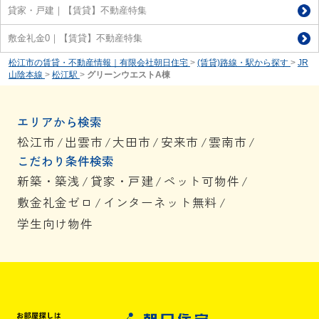
貸家・戸建｜【賃貸】不動産特集
敷金礼金0｜【賃貸】不動産特集
松江市の賃貸・不動産情報｜有限会社朝日住宅
>
(賃貸)路線・駅から探す
>
JR
山陰本線
>
松江駅
>
グリーンウエストA棟
エリアから検索
松江市
/
出雲市
/
大田市
/
安来市
/
雲南市
/
こだわり条件検索
新築・築浅
/
貸家・戸建
/
ペット可物件
/
敷金礼金ゼロ
/
インターネット無料
/
学生向け物件