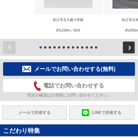
松江市立大庭小学校
松江市立
約1220m／16分
約1001
前
メールでお問い合わせする(無料)
電話でお問い合わせする
現況の確認はお気軽にお問い合わせください。
メールで共有する
LINEで共有する
こだわり特集