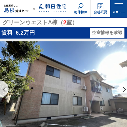
物件検索
会社概要
メニュー
グリーンウエストA棟（
2
室）
賃料
6.2
万円
空室情報を確認