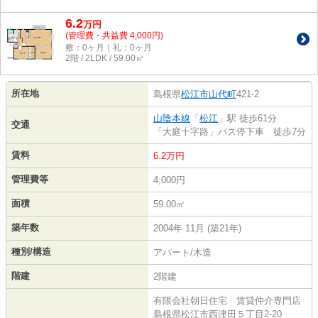
6.2
万
円
(管理費・共益費 4,000円)
敷：0ヶ月｜礼：0ヶ月
2階 / 2LDK / 59.00㎡
所在地
島根県
松江市
山代町
421-2
山陰本線
「
松江
」駅 徒歩61分
交通
「大庭十字路」バス停下車 徒歩7分
賃料
6.2万円
管理費等
4,000円
面積
59.00㎡
築年数
2004年 11月 (築21年)
種別/構造
アパート/木造
階建
2階建
有限会社朝日住宅 賃貸仲介専門店
島根県松江市西津田５丁目2-20