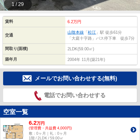
1 / 29
賃料
6.2万円
山陰本線
「
松江
」駅 徒歩61分
交通
「大庭十字路」バス停下車 徒歩7分
間取り(面積)
2LDK(59.00㎡)
築年月
2004年 11月(築21年)
メールでお問い合わせする(無料)
電話でお問い合わせする
空室一覧
6.2
万
円
(管理費・共益費 4,000円)
敷：0ヶ月｜礼：0ヶ月
1階 / 2LDK / 59.00㎡