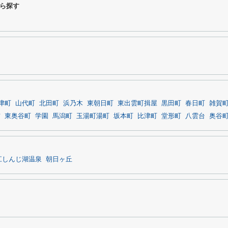
ら探す
津町
山代町
北田町
浜乃木
東朝日町
東出雲町揖屋
黒田町
春日町
雑賀
吉
東奥谷町
学園
馬潟町
玉湯町湯町
坂本町
比津町
堂形町
八雲台
奥谷
江しんじ湖温泉
朝日ヶ丘