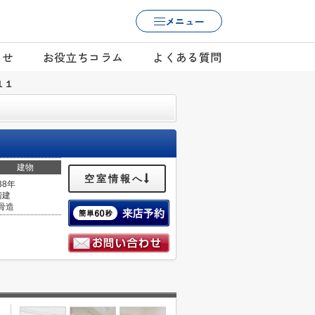
メニュー
らせ
お役立ちコラム
よくある質問
１１
建物
空室情報へ
38年
階建
骨造