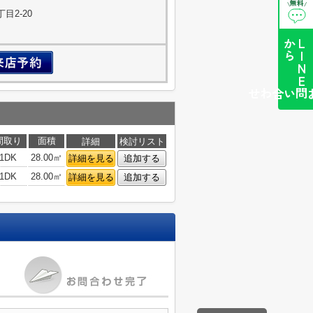
無料
\
/
目2-20
ら
L
I
N
E
か
簡単お問い合わせ
間取り
面積
詳細
検討リスト
1DK
28.00㎡
詳細を見る
追加する
1DK
28.00㎡
詳細を見る
追加する