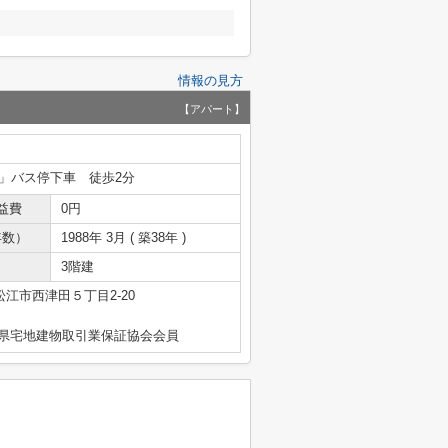
情報の見方
【アパート】
」バス停下車 徒歩2分
益費
0円
年数）
1988年 3月 ( 築38年 )
3階建
松江市西津田５丁目2-20
島根県宅地建物取引業保証協会会員