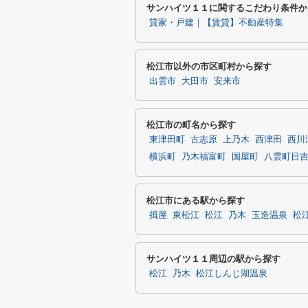
サンハイツ１１に関するこだわり条件か
貸家・戸建｜【賃貸】不動産特集
松江市以外の市区町村から探す
出雲市
大田市
安来市
松江市の町名から探す
東津田町
古志原
上乃木
西津田
西川
横浜町
乃木福富町
国屋町
八雲町日
松江市にある駅から探す
揖屋
東松江
松江
乃木
玉造温泉
松
サンハイツ１１周辺の駅から探す
松江
乃木
松江しんじ湖温泉