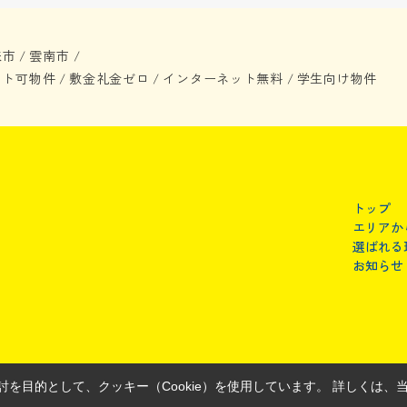
来市
雲南市
/
/
ット可物件
敷金礼金ゼロ
インターネット無料
学生向け物件
/
/
/
トップ
エリアか
選ばれる
お知らせ
を目的として、クッキー（Cookie）を使用しています。
詳しくは、