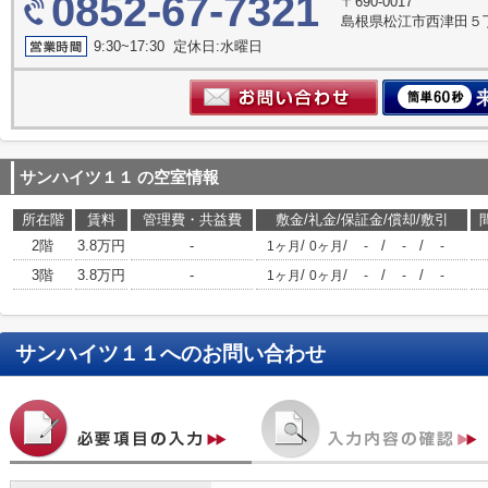
0852-67-7321
〒690-0017
島根県松江市西津田５丁
9:30~17:30 定休日:水曜日
サンハイツ１１
の空室情報
所在階
賃料
管理費・共益費
敷金/礼金/保証金/償却/敷引
2階
3.8万円
-
/
/
/
/
1ヶ月
0ヶ月
-
-
-
3階
3.8万円
-
/
/
/
/
1ヶ月
0ヶ月
-
-
-
サンハイツ１１
へのお問い合わせ