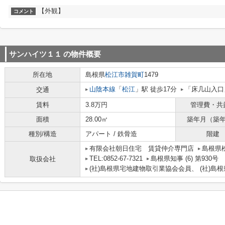
【外観】
コメント
サンハイツ１１
の物件概要
所在地
島根県
松江市
雑賀町
1479
山陰本線
「
松江
」駅 徒歩17分
「床几山入口
交通
賃料
3.8万円
管理費・共
面積
28.00㎡
築年月（築
種別/構造
アパート / 鉄骨造
階建
有限会社朝日住宅 賃貸仲介専門店
島根県
TEL:0852-67-7321
島根県知事 (6) 第930号
取扱会社
(社)島根県宅地建物取引業協会会員、 (社)