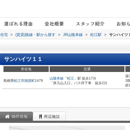
選ばれる理由
会社概要
スタッフ紹介
お知
日住宅
>
(賃貸)路線・駅から探す
>
JR山陰本線
>
松江駅
>
サンハイツ
サンハイツ１１
所在地
交通
築
山陰本線
「
松江
」駅 徒歩17分
島根県
松江市
雑賀町
1479
3
「床几山入口」バス停下車 徒歩2分
鉄
物件情報
周辺施設