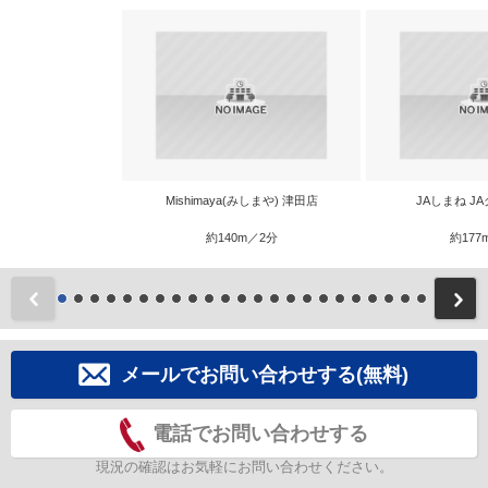
Mishimaya(みしまや) 津田店
JAしまね J
約140m／2分
約177
前
メールでお問い合わせする(無料)
電話でお問い合わせする
現況の確認はお気軽にお問い合わせください。