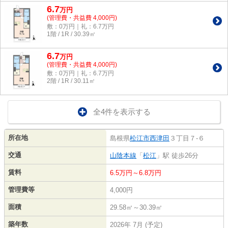
6.7
万
円
(管理費・共益費 4,000円)
敷：0万円｜礼：6.7万円
1階 / 1R / 30.39㎡
6.7
万
円
(管理費・共益費 4,000円)
敷：0万円｜礼：6.7万円
2階 / 1R / 30.11㎡
全4件を表示する
所在地
島根県
松江市
西津田
３丁目７-６
交通
山陰本線
「
松江
」駅 徒歩26分
賃料
6.5万円～6.8万円
管理費等
4,000円
面積
29.58㎡～30.39㎡
築年数
2026年 7月 (予定)