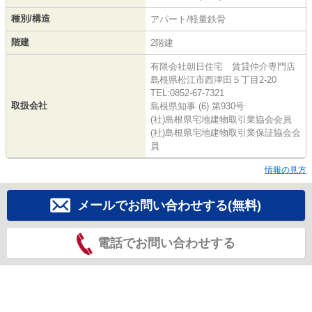
種別/構造
アパート/軽量鉄骨
階建
2階建
有限会社朝日住宅 賃貸仲介専門店
島根県松江市西津田５丁目2-20
TEL:0852-67-7321
取扱会社
島根県知事 (6) 第930号
(社)島根県宅地建物取引業協会会員
(社)島根県宅地建物取引業保証協会会
員
情報の見方
メールでお問い合わせする(無料)
電話でお問い合わせする