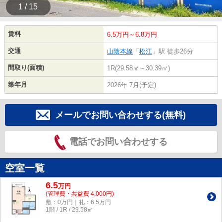
1 / 15
賃料
6.5万円～6.8万円
交通
山陰本線
「
松江
」駅 徒歩26分
間取り(面積)
1R(29.58㎡～30.39㎡)
築年月
2026年 7月(予定)
メールでお問い合わせする(無料)
電話でお問い合わせする
空室一覧
6.5
万
円
(管理費・共益費 4,000円)
敷：0万円｜礼：6.5万円
1階 / 1R / 29.58㎡