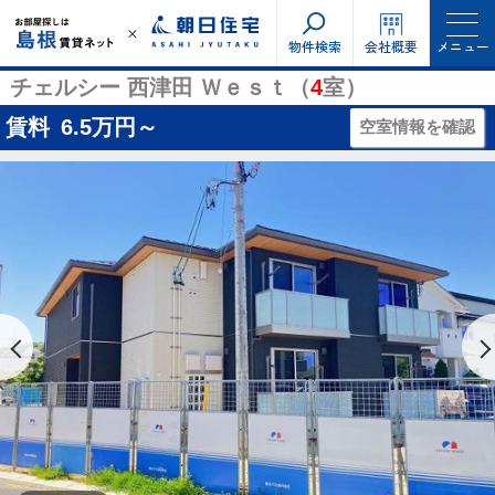
物件検索
会社概要
メニュー
チェルシー 西津田 Ｗｅｓｔ（
4
室）
賃料
6.5
万円～
空室情報を確認