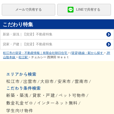
メールで共有する
LINEで共有する
こだわり特集
新築・築浅｜【賃貸】不動産特集
貸家・戸建｜【賃貸】不動産特集
松江市の賃貸・不動産情報｜有限会社朝日住宅
>
(賃貸)路線・駅から探す
>
JR
山陰本線
>
松江駅
>
チェルシー 西津田 Ｗｅｓｔ
エリアから検索
松江市
/
出雲市
/
大田市
/
安来市
/
雲南市
/
こだわり条件検索
新築・築浅
/
貸家・戸建
/
ペット可物件
/
敷金礼金ゼロ
/
インターネット無料
/
学生向け物件