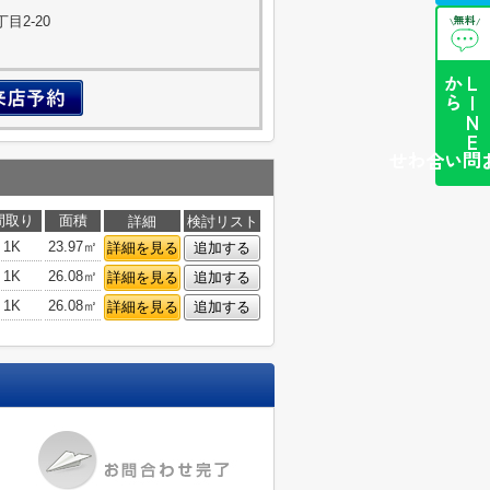
無料
目2-20
\
/
ら
L
I
N
E
か
簡単お問い合わせ
間取り
面積
詳細
検討リスト
1K
23.97㎡
詳細を見る
追加する
1K
26.08㎡
詳細を見る
追加する
1K
26.08㎡
詳細を見る
追加する