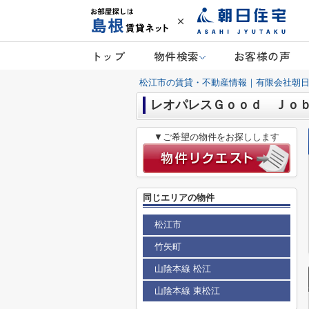
トップ
物件検索
お客様の声
松江市の賃貸・不動産情報｜有限会社朝
レオパレスＧｏｏｄ Ｊｏ
▼ご希望の物件をお探しします
同じエリアの物件
松江市
竹矢町
山陰本線 松江
山陰本線 東松江