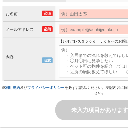
お名前
必須
メールアドレス
必須
【レオパレスＧｏｏｄ Ｊｏｂへのお問
内容
任意
※
利用規約
及び
プライバシーポリシー
を必ずお読みください。左記内容に同
さい。
未入力項目がありま