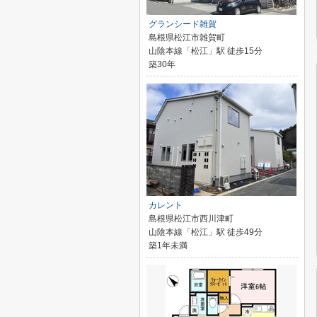
グランシード雑賀
島根県松江市雑賀町
山陰本線「松江」駅 徒歩15分
築30年
カレント
島根県松江市西川津町
山陰本線「松江」駅 徒歩49分
築1年未満