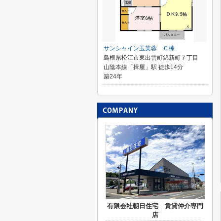
サンシャイン玉芙蓉 Ｃ棟
島根県松江市東出雲町錦新町７丁目
山陰本線「揖屋」駅 徒歩14分
築24年
有限会社朝日住宅 賃貸仲介専門
店