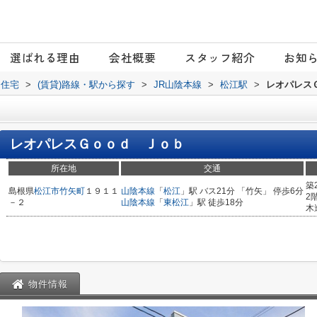
選ばれる理由
会社概要
スタッフ紹介
お知
日住宅
>
(賃貸)路線・駅から探す
>
JR山陰本線
>
松江駅
>
レオパレス
ｂ
レオパレスＧｏｏｄ Ｊｏｂ
所在地
交通
築
島根県
松江市
竹矢町
１９１１
山陰本線
「
松江
」駅 バス21分 「竹矢」 停歩6分
2
－２
山陰本線
「
東松江
」駅 徒歩18分
木
物件情報