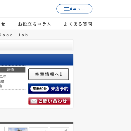
メニュー
らせ
お役立ちコラム
よくある質問
Ｇｏｏｄ Ｊｏｂ
建物
空室情報へ
21年
階建
造