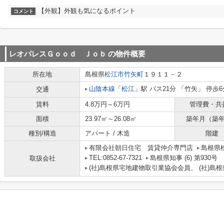
【外観】外観も気になるポイント
コメント
レオパレスＧｏｏｄ Ｊｏｂ
の物件概要
所在地
島根県
松江市
竹矢町
１９１１－２
山陰本線
「
松江
」駅 バス21分 「竹矢」 停歩6
交通
賃料
4.8万円～6万円
管理費・共
面積
23.97㎡～26.08㎡
築年月（築
種別/構造
アパート / 木造
階建
有限会社朝日住宅 賃貸仲介専門店
島根県
TEL:0852-67-7321
島根県知事 (6) 第930号
取扱会社
(社)島根県宅地建物取引業協会会員、 (社)