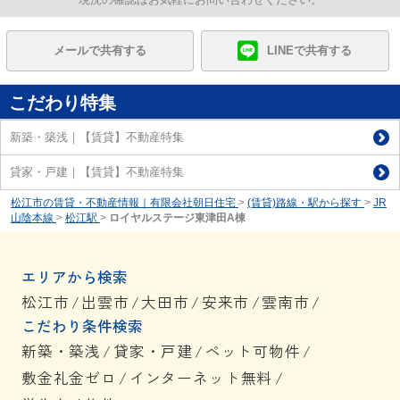
メールで共有する
LINEで共有する
こだわり特集
新築・築浅｜【賃貸】不動産特集
貸家・戸建｜【賃貸】不動産特集
松江市の賃貸・不動産情報｜有限会社朝日住宅
>
(賃貸)路線・駅から探す
>
JR
山陰本線
>
松江駅
>
ロイヤルステージ東津田A棟
エリアから検索
松江市
/
出雲市
/
大田市
/
安来市
/
雲南市
/
こだわり条件検索
新築・築浅
/
貸家・戸建
/
ペット可物件
/
敷金礼金ゼロ
/
インターネット無料
/