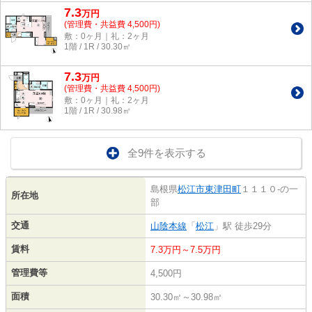
7.3
万
円
(管理費・共益費 4,500円)
敷：0ヶ月｜礼：2ヶ月
1階 / 1R / 30.30㎡
7.3
万
円
(管理費・共益費 4,500円)
敷：0ヶ月｜礼：2ヶ月
1階 / 1R / 30.98㎡
全9件を表示する
島根県
松江市
東津田町
１１１０-の一
所在地
部
交通
山陰本線
「
松江
」駅 徒歩29分
賃料
7.3万円～7.5万円
管理費等
4,500円
面積
30.30㎡～30.98㎡