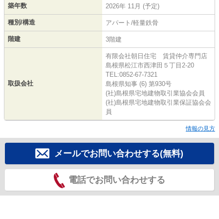
築年数
2026年 11月 (予定)
種別/構造
アパート/軽量鉄骨
階建
3階建
有限会社朝日住宅 賃貸仲介専門店
島根県松江市西津田５丁目2-20
TEL:0852-67-7321
取扱会社
島根県知事 (6) 第930号
(社)島根県宅地建物取引業協会会員
(社)島根県宅地建物取引業保証協会会
員
情報の見方
メールでお問い合わせする(無料)
電話でお問い合わせする