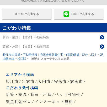
現況の確認はお気軽にお問い合わせください。
メールで共有する
LINEで共有する
こだわり特集
新築・築浅｜【賃貸】不動産特集
貸家・戸建｜【賃貸】不動産特集
松江市の賃貸・不動産情報｜有限会社朝日住宅
>
(賃貸)路線・駅から探す
>
JR
山陰本線
>
松江駅
>
（仮称）スターテラスⅡ古志原
エリアから検索
松江市
/
出雲市
/
大田市
/
安来市
/
雲南市
/
こだわり条件検索
新築・築浅
/
貸家・戸建
/
ペット可物件
/
敷金礼金ゼロ
/
インターネット無料
/