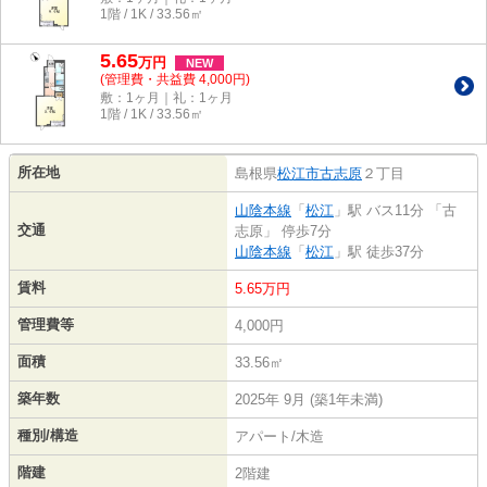
1階 / 1K / 33.56㎡
5.65
万
円
NEW
(管理費・共益費 4,000円)
敷：1ヶ月｜礼：1ヶ月
1階 / 1K / 33.56㎡
所在地
島根県
松江市
古志原
２丁目
山陰本線
「
松江
」駅 バス11分 「古
交通
志原」 停歩7分
山陰本線
「
松江
」駅 徒歩37分
賃料
5.65万円
管理費等
4,000円
面積
33.56㎡
築年数
2025年 9月 (築1年未満)
種別/構造
アパート/木造
階建
2階建