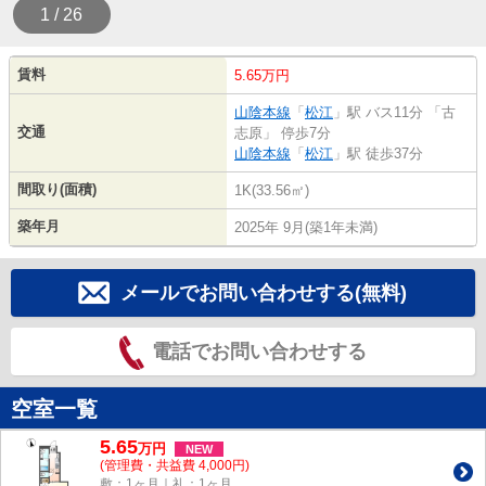
1 / 26
賃料
5.65万円
山陰本線
「
松江
」駅 バス11分 「古
交通
志原」 停歩7分
山陰本線
「
松江
」駅 徒歩37分
間取り(面積)
1K(33.56㎡)
築年月
2025年 9月(築1年未満)
メールでお問い合わせする(無料)
電話でお問い合わせする
空室一覧
5.65
万
円
NEW
(管理費・共益費 4,000円)
敷：1ヶ月｜礼：1ヶ月