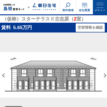
物件検索
会社概要
メニュー
（仮称）スターテラスⅡ古志原（
2
室）
賃料
5.65
万円
空室情報を確認