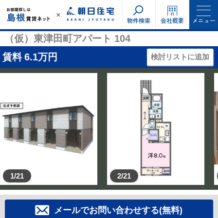
物件検索
会社概要
メニュー
（仮）東津田町アパート 104
賃料
6.1
万円
検討リストに追加
1/21
2/21
メールでお問い合わせする(無料)