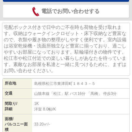
電話でお問い合わせする
宅配ボックス付きで日中のご不在時も荷物を受け取れま
す。収納はウォークインクロゼット・床下収納など豊富な
ので、衣類や履き物の整理がしやすく便利です。室内設備
は浴室乾燥機・洗面所独立など豊富に揃っており、過ごし
やすいお部屋になっております。駐輪場付きの物件です。
松江市や松江付近での楽しい暮らしがあなたを待っていま
す。素敵なお部屋を私達と一緒に見つけるために、まずは
お問い合わせください。
所在地
島根県
松江市
東津田町
１８４３－５
交通
山陰本線
「
松江
」駅 バス16分 「馬橋」 停歩3分
間取り/
1K
詳細
洋室 8.0帖
/
K
面積/
バルコニー面
33.20㎡/-
積