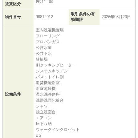
仲介/一般
賃貸区分
取引条件の有
物件番号
96812912
2026年08月20日
効期限
室内洗濯機置場
フローリング
プロパンガス
公営水道
公共下水
駐輪場
IHクッキングヒーター
システムキッチン
バス・トイレ別
追焚機能浴室
浴室乾燥機
設備条件
温水洗浄便座
洗髪洗面化粧台
シャワー
独立洗面台
エアコン
床下収納
ウォークインクロゼット
BS