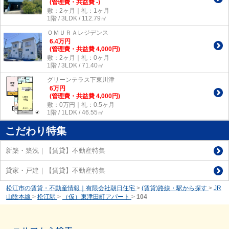
(管理費・共益費 -)
敷：2ヶ月｜礼：1ヶ月
1階 / 3LDK / 112.79㎡
ＯＭＵＲＡレジデンス
6.4
万
円
(管理費・共益費 4,000円)
敷：2ヶ月｜礼：0ヶ月
1階 / 3LDK / 71.40㎡
グリーンテラス下東川津
6
万
円
(管理費・共益費 4,000円)
敷：0万円｜礼：0.5ヶ月
1階 / 1LDK / 46.55㎡
こだわり特集
新築・築浅｜【賃貸】不動産特集
貸家・戸建｜【賃貸】不動産特集
松江市の賃貸・不動産情報｜有限会社朝日住宅
>
(賃貸)路線・駅から探す
>
JR
山陰本線
>
松江駅
>
（仮）東津田町アパート
>
104