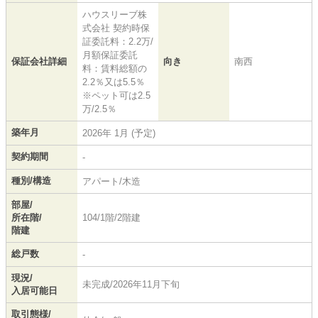
ハウスリーブ株
式会社 契約時保
証委託料：2.2万/
月額保証委託
保証会社詳細
向き
南西
料：賃料総額の
2.2％又は5.5％
※ペット可は2.5
万/2.5％
築年月
2026年 1月 (予定)
契約期間
-
種別/構造
アパート/木造
部屋/
所在階/
104/1階/2階建
階建
総戸数
-
現況/
未完成/2026年11月下旬
入居可能日
取引態様/