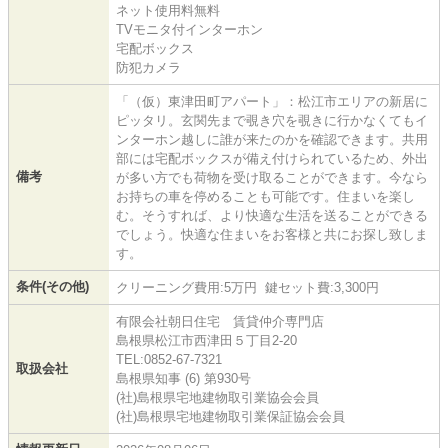
ネット使用料無料
TVモニタ付インターホン
宅配ボックス
防犯カメラ
「（仮）東津田町アパート」：松江市エリアの新居に
ピッタリ。玄関先まで覗き穴を覗きに行かなくてもイ
ンターホン越しに誰が来たのかを確認できます。共用
部には宅配ボックスが備え付けられているため、外出
備考
が多い方でも荷物を受け取ることができます。今なら
お持ちの車を停めることも可能です。住まいを楽し
む。そうすれば、より快適な生活を送ることができる
でしょう。快適な住まいをお客様と共にお探し致しま
す。
条件(その他)
クリーニング費用:5万円 鍵セット費:3,300円
有限会社朝日住宅 賃貸仲介専門店
島根県松江市西津田５丁目2-20
TEL:0852-67-7321
取扱会社
島根県知事 (6) 第930号
(社)島根県宅地建物取引業協会会員
(社)島根県宅地建物取引業保証協会会員