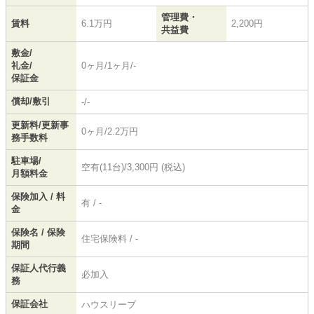
管理費・
賃料
6.1万円
2,200円
共益費
敷金/
礼金/
0ヶ月/1ヶ月/-
保証金
償却/敷引
-/-
更新料/更新事
0ヶ月/2.2万円
務手数料
駐車場/
空有(11台)/3,300円 (税込)
月額料金
保険加入 / 料
有 / -
金
保険名 / 保険
住宅保険料 / -
期間
保証人代行義
必加入
務
保証会社
ハウスリーブ