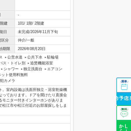
間
-
/階建
101/ 1階/ 2階建
能日
未完成/2026年11月下旬
貸区分
仲介/一般
効期限
2026年08月20日
ス
公営水道
公共下水
駐輪場
バス・トイレ別
追焚機能浴室
シャワー
独立洗面台
エアコン
ネット使用料無料
犯カメラ
簡単
\
/
ト。室内設備は洗面所独立・浴室乾燥機
なっております。ドアを開けたり直接会
来店予約
るモニター付きインターホンがありま
で松江市や松江付近のお部屋探しをしま
無料
\
/
ら