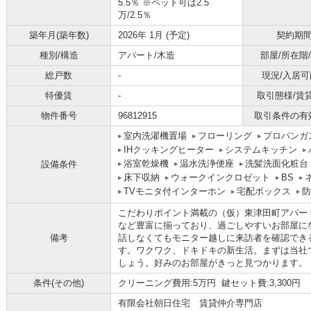
5.5％ ※ペット可は2.5
万/2.5％
築年月(築年数)
2026年 1月 (予定)
契約期
種別/構造
アパート/木造
部屋/所在階
総戸数
-
現況/入居可
特優賃
-
取引態様/賃
物件番号
96812915
取引条件の有
室内洗濯機置場
フローリング
プロパンガ
IHクッキングヒーター
システムキッチン
浴室乾燥機
温水洗浄便座
洗髪洗面化粧台
設備条件
床下収納
ウォークインクロゼット
BS
TVモニタ付インターホン
宅配ボックス
防
こだわりポイント満載の（仮）東津田町アパー
など豊富に揃っており、過ごしやすいお部屋に
備考
話しなくてもモニター越しに来訪者を確認でき
す。ワクワク、ドキドキの新生活。まずは当社
しょう。好みのお部屋がきっと見つかります。
条件(その他)
クリーニング費用:5万円 鍵セット費:3,300円
有限会社朝日住宅 賃貸仲介専門店