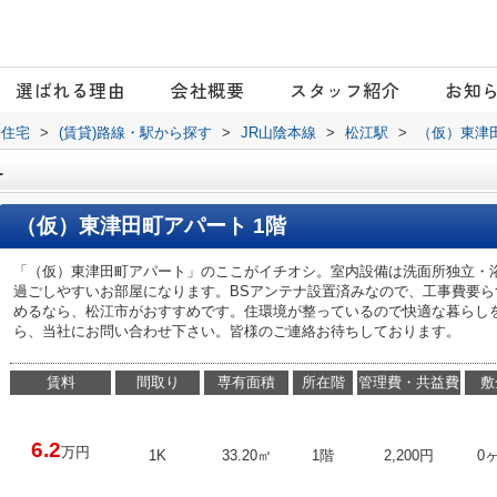
選ばれる理由
会社概要
スタッフ紹介
お知
日住宅
>
(賃貸)路線・駅から探す
>
JR山陰本線
>
松江駅
>
（仮）東津
1
（仮）東津田町アパート 1階
「（仮）東津田町アパート」のここがイチオシ。室内設備は洗面所独立・
過ごしやすいお部屋になります。BSアンテナ設置済みなので、工事費要ら
めるなら、松江市がおすすめです。住環境が整っているので快適な暮らし
ら、当社にお問い合わせ下さい。皆様のご連絡お待ちしております。
賃料
間取り
専有面積
所在階
管理費・共益費
敷
6.2
万円
1K
33.20㎡
1階
2,200円
0