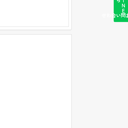
L
I
N
E
か
簡単お問い合わせ