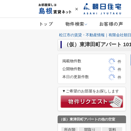
トップ
物件検索
お客様の声
松江市の賃貸・不動産情報｜有限会社朝
（仮）東津田町アパート 10
掲載物件数
件
公開物件数
件
本日の更新件数
件
▼ご希望のお部屋をお探しします
（仮）東津田町アパート
の他の空室
所在階
間取り
賃料