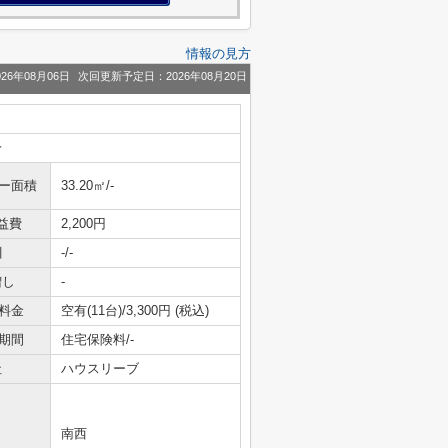
情報の見方
26年08月06日
次回更新予定日：2026年08月20日
分
ニー面積
33.20㎡/-
益費
2,200円
引
-/-
増し
-
料金
空有(11台)/3,300円 (税込)
期間
住宅保険料/-
社
ハウスリーブ
南西