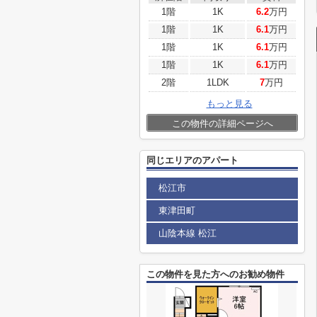
1階
1K
6.2
万円
1階
1K
6.1
万円
1階
1K
6.1
万円
1階
1K
6.1
万円
2階
1LDK
7
万円
もっと見る
この物件の詳細ページへ
同じエリアのアパート
松江市
東津田町
山陰本線 松江
この物件を見た方へのお勧め物件