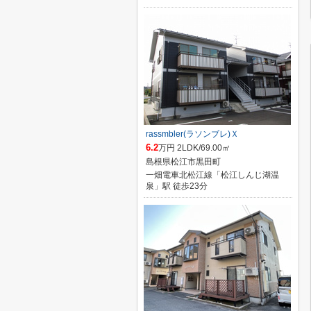
rassmbler(ラソンブレ)Ｘ
6.2
万円 2LDK/69.00㎡
島根県松江市黒田町
一畑電車北松江線「松江しんじ湖温
泉」駅 徒歩23分