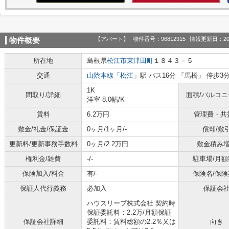
【アパート】
物件番号：96812915
情報更新日：20
物件概要
所在地
島根県
松江市
東津田町
１８４３－５
交通
山陰本線
「
松江
」駅 バス16分 「馬橋」 停歩3
1K
間取り/詳細
面積/バルコ
洋室 8.0帖
/
K
賃料
6.2万円
管理費・共
敷金/礼金/保証金
0ヶ月/1ヶ月/-
償却/敷
更新料/更新事務手数料
0ヶ月/2.2万円
敷金積み
権利金/雑費
-/-
駐車場/月額
保険加入/料金
有/-
保険名/保険
保証人代行義務
必加入
保証会
ハウスリーブ株式会社 契約時
保証委託料：2.2万/月額保証
保証会社詳細
委託料：賃料総額の2.2％又は
向き