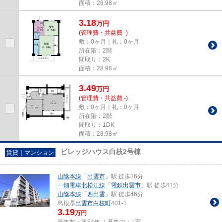
面積：28.98㎡
3.18
万
円
(管理費・共益費 -)
敷：0ヶ月｜礼：0ヶ月
所在階：2階
間取り：2K
面積：28.98㎡
3.49
万
円
(管理費・共益費 -)
敷：0ヶ月｜礼：0ヶ月
所在階：2階
間取り：1DK
面積：28.98㎡
ビレッジハウス白枝2号棟
賃貸｜マンション
山陰本線
「
出雲市
」駅 徒歩36分
一畑電車北松江線
「
電鉄出雲市
」駅 徒歩41分
山陰本線
「
西出雲
」駅 徒歩46分
島根県
出雲市
白枝町
401-1
3.19
万円