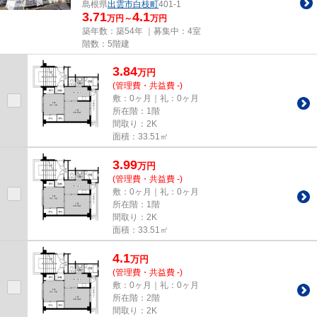
島根県
出雲市
白枝町
401-1
3.71
4.1
万円～
万円
築年数：築54年 ｜募集中：
4室
階数：5階建
3.84
万
円
(管理費・共益費 -)
敷：0ヶ月｜礼：0ヶ月
所在階：1階
間取り：2K
面積：33.51㎡
3.99
万
円
(管理費・共益費 -)
敷：0ヶ月｜礼：0ヶ月
所在階：1階
間取り：2K
面積：33.51㎡
4.1
万
円
(管理費・共益費 -)
敷：0ヶ月｜礼：0ヶ月
所在階：2階
間取り：2K