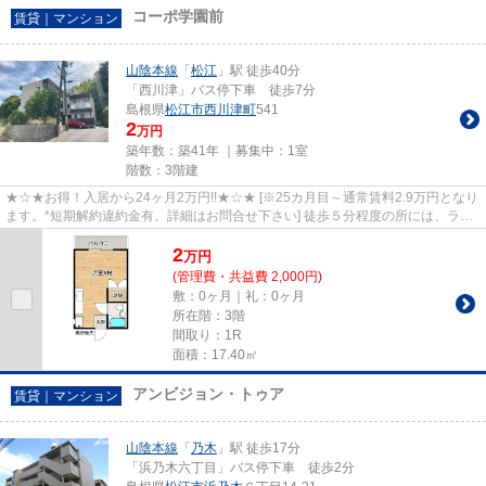
コーポ学園前
賃貸｜マンション
山陰本線
「
松江
」駅 徒歩40分
「西川津」バス停下車 徒歩7分
島根県
松江市
西川津町
541
2
万円
築年数：築41年 ｜募集中：
1室
階数：3階建
★☆★お得！入居から24ヶ月2万円!!★☆★ [※25カ月目～通常賃料2.9万円となり
ます。*短期解約違約金有。詳細はお問合せ下さい] 徒歩５分程度の所には、ラパ
ン川津店、ファミリーマート、松...
2
万
円
(管理費・共益費 2,000円)
敷：0ヶ月｜礼：0ヶ月
所在階：3階
間取り：1R
面積：17.40㎡
アンビジョン・トゥア
賃貸｜マンション
山陰本線
「
乃木
」駅 徒歩17分
「浜乃木六丁目」バス停下車 徒歩2分