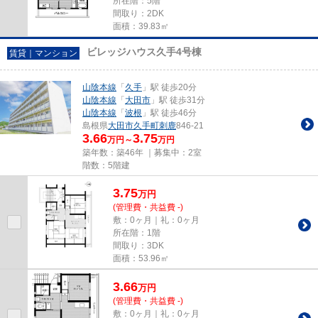
所在階：5階
間取り：2DK
面積：39.83㎡
ビレッジハウス久手4号棟
賃貸｜マンション
山陰本線
「
久手
」駅 徒歩20分
山陰本線
「
大田市
」駅 徒歩31分
山陰本線
「
波根
」駅 徒歩46分
島根県
大田市
久手町刺鹿
846-21
3.66
3.75
万円～
万円
築年数：築46年 ｜募集中：
2室
階数：5階建
3.75
万
円
(管理費・共益費 -)
敷：0ヶ月｜礼：0ヶ月
所在階：1階
間取り：3DK
面積：53.96㎡
3.66
万
円
(管理費・共益費 -)
敷：0ヶ月｜礼：0ヶ月