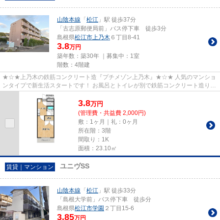
山陰本線
「
松江
」駅 徒歩37分
「古志原郵便局前」バス停下車 徒歩3分
島根県
松江市
上乃木
６丁目8-41
3.8
万円
築年数：築30年 ｜募集中：
1室
階数：4階建
★☆★上乃木の鉄筋コンクリート造『プチメゾン上乃木』★☆★ 人気のマンショ
ンタイプで新生活スタートです！ お風呂とトイレが別で鉄筋コンクリート造り。
それでいてこのお家賃は魅力的...
3.8
万
円
(管理費・共益費 2,000円)
敷：1ヶ月｜礼：0ヶ月
所在階：3階
間取り：1K
面積：23.10㎡
ユニヴSS
賃貸｜マンション
山陰本線
「
松江
」駅 徒歩33分
「島根大学前」バス停下車 徒歩分
島根県
松江市
学園
２丁目15-6
3.85
万円