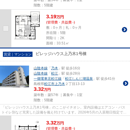
築年数：築54年 ｜募集中：
1室
階数：5階建
3.19
万
円
(管理費・共益費 -)
敷：0ヶ月｜礼：0ヶ月
所在階：5階
間取り：2K
面積：33.51㎡
ビレッジハウス上乃木1号棟
賃貸｜マンション
山陰本線
「
乃木
」駅 徒歩16分
山陰本線
「
松江
」駅 徒歩28分
一畑電車北松江線
「
松江しんじ湖温泉
」駅 徒歩41分
島根県
松江市
上乃木
２丁目13-13
3.32
万円
築年数：築57年 ｜募集中：
1室
階数：5階建
「ビレッジハウス上乃木1号棟」のここがイチオシ。室内設備はエアコン・バス
トイレ別など充実した設備を備え付けています。2026年5月の入居期日指定で
す。そこから新たな生活が始まり...
3.32
万
円
(管理費・共益費 -)