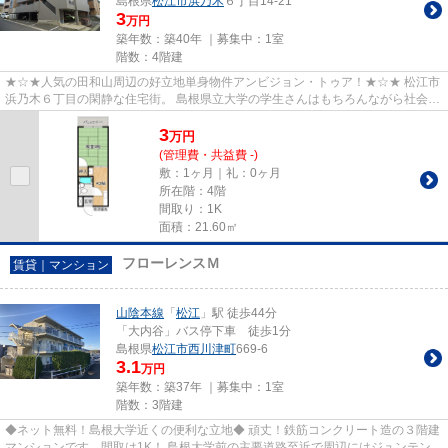
島根県
松江市
浜乃木
６丁目14-21
3
万円
築年数：築40年 ｜募集中：
1室
階数：4階建
★☆★人気の田和山周辺の好立地単身物件アンビジョン・トゥア！★☆★ 松江市
浜乃木６丁目の閑静な住宅街。 島根県立大学の学生さんはもちろんながら社会人
の方も必見の物件です。 お家賃は...
3
万
円
(管理費・共益費 -)
敷：1ヶ月｜礼：0ヶ月
所在階：4階
間取り：1K
面積：21.60㎡
フローレンスＭ
賃貸｜マンション
山陰本線
「
松江
」駅 徒歩44分
「大内谷」バス停下車 徒歩1分
島根県
松江市
西川津町
669-6
3.1
万円
築年数：築37年 ｜募集中：
1室
階数：3階建
◆ネット無料！島根大学近くの便利な立地◆ 頑丈！鉄筋コンクリート造の３階建
マンションです。間取は1K！ 島根大学前の主要道路至近で周辺にはジュンテンド