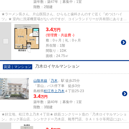
築年数：築47年 ｜募集中：
1室
階数：2階建
★ラーメン長さん、片山医院さん、ひらもと歯科さんのすぐ近く『めつけハイ
ツ』★ 室内に洗濯機置場がないのですが、コインランドリーが共有部にありま
す。 なので、入居の際に洗濯機を...
3.4
万
円
(管理費・共益費 -)
敷：0ヶ月｜礼：0ヶ月
所在階：1階
間取り：1DK
面積：24.75㎡
乃木ロイヤルマンション
賃貸｜マンション
山陰本線
「
乃木
」駅 徒歩25分
「茶山」バス停下車 徒歩3分
島根県
松江市
上乃木
４丁目25-23
3.4
万円
築年数：築40年 ｜募集中：
1室
階数：3階建
★好立地、松江市上乃木４丁目★ 鉄筋コンクリート造の「乃木ロイヤルマンショ
ン」 ホック茶山店、シンヤクドー乃木店、靴専門店、ＤＡＩＳＯ等周辺にはいろ
んなお店が沢山。 また松江...