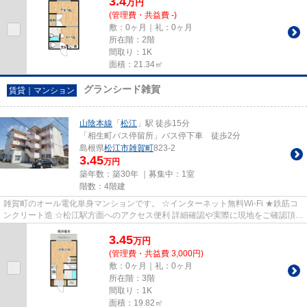
3.4
万
円
(管理費・共益費 -)
敷：0ヶ月｜礼：0ヶ月
所在階：2階
間取り：1K
面積：21.34㎡
グランシード雑賀
賃貸｜マンション
山陰本線
「
松江
」駅 徒歩15分
「相生町バス停留所」バス停下車 徒歩2分
島根県
松江市
雑賀町
823-2
3.45
万円
築年数：築30年 ｜募集中：
1室
階数：4階建
雑賀町のオール電化単身マンションです。 ☆インターネット無料Wi-Fi ★鉄筋コ
ンクリート造 ☆松江駅方面へのアクセス便利 詳細確認や実際に現地をご確認頂く
事が可能です！ お気軽に朝...
3.45
万
円
(管理費・共益費 3,000円)
敷：0ヶ月｜礼：0ヶ月
所在階：3階
間取り：1K
面積：19.82㎡