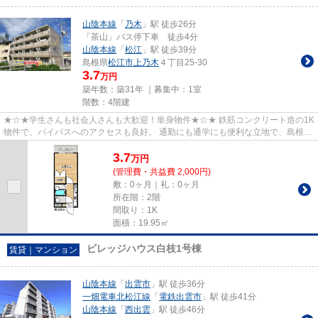
山陰本線
「
乃木
」駅 徒歩26分
「茶山」バス停下車 徒歩4分
山陰本線
「
松江
」駅 徒歩39分
島根県
松江市
上乃木
４丁目25-30
3.7
万円
築年数：築31年 ｜募集中：
1室
階数：4階建
★☆★学生さんも社会人さんも大歓迎！単身物件★☆★ 鉄筋コンクリート造の1K
物件で、バイパスへのアクセスも良好。 通勤にも通学にも便利な立地で、島根県
立大学松江キャンパスまでは徒歩...
3.7
万
円
(管理費・共益費 2,000円)
敷：0ヶ月｜礼：0ヶ月
所在階：2階
間取り：1K
面積：19.95㎡
ビレッジハウス白枝1号棟
賃貸｜マンション
山陰本線
「
出雲市
」駅 徒歩36分
一畑電車北松江線
「
電鉄出雲市
」駅 徒歩41分
山陰本線
「
西出雲
」駅 徒歩46分