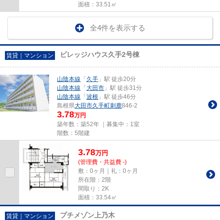
面積：33.51㎡
全4件を表示する
ビレッジハウス久手2号棟
賃貸｜マンション
山陰本線
「
久手
」駅 徒歩20分
山陰本線
「
大田市
」駅 徒歩31分
山陰本線
「
波根
」駅 徒歩46分
島根県
大田市
久手町刺鹿
846-2
3.78
万円
築年数：築52年 ｜募集中：
1室
階数：5階建
3.78
万
円
(管理費・共益費 -)
敷：0ヶ月｜礼：0ヶ月
所在階：2階
間取り：2K
面積：33.54㎡
プチメゾン上乃木
賃貸｜マンション