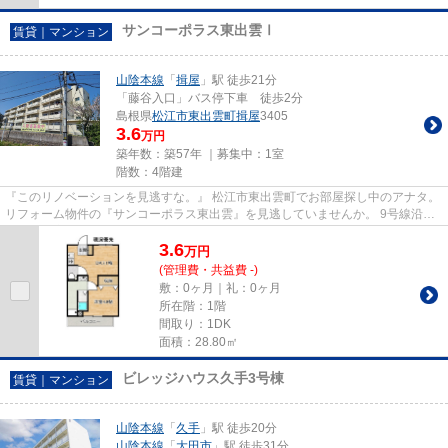
サンコーポラス東出雲Ⅰ
賃貸｜マンション
山陰本線
「
揖屋
」駅 徒歩21分
「藤谷入口」バス停下車 徒歩2分
島根県
松江市
東出雲町揖屋
3405
3.6
万円
築年数：築57年 ｜募集中：
1室
階数：4階建
『このリノベーションを見逃すな。』 松江市東出雲町でお部屋探し中のアナタ。
リフォーム物件の『サンコーポラス東出雲』を見逃していませんか。 9号線沿い
にそびえ立つ昔ながらの団...
3.6
万
円
(管理費・共益費 -)
敷：0ヶ月｜礼：0ヶ月
所在階：1階
間取り：1DK
面積：28.80㎡
ビレッジハウス久手3号棟
賃貸｜マンション
山陰本線
「
久手
」駅 徒歩20分
山陰本線
「
大田市
」駅 徒歩31分