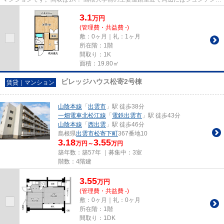
ー、ラパン、コンビニなど 徒...
3.1
万
円
(管理費・共益費 -)
敷：0ヶ月｜礼：1ヶ月
所在階：1階
間取り：1K
面積：19.80㎡
ビレッジハウス松寄2号棟
賃貸｜マンション
山陰本線
「
出雲市
」駅 徒歩38分
一畑電車北松江線
「
電鉄出雲市
」駅 徒歩43分
山陰本線
「
西出雲
」駅 徒歩46分
島根県
出雲市
松寄下町
367番地10
3.18
3.55
万円～
万円
築年数：築57年 ｜募集中：
3室
階数：4階建
3.55
万
円
(管理費・共益費 -)
敷：0ヶ月｜礼：0ヶ月
所在階：1階
間取り：1DK