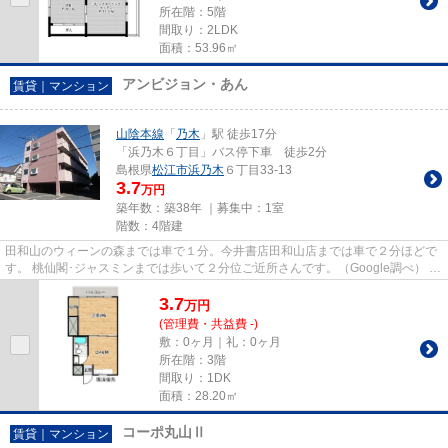
所在階：5階
間取り：2LDK
面積：53.96㎡
アンビジョン・あん
賃貸｜マンション
山陰本線
「
乃木
」駅 徒歩17分
「浜乃木６丁目」バス停下車 徒歩2分
島根県
松江市
浜乃木
６丁目33-13
3.7
万円
築年数：築38年 ｜募集中：
1室
階数：4階建
田和山のウィーンの森までは車で１分。今井書店田和山店までは車で２分ほどで
す。 桃仙閣･ジャスミンまでは歩いて２分位ご近所さんです。（Google調べ） 男
女問わず人気のエリアです。...
3.7
万
円
(管理費・共益費 -)
敷：0ヶ月｜礼：0ヶ月
所在階：3階
間取り：1DK
面積：28.20㎡
コーポ丸山Ⅱ
賃貸｜マンション