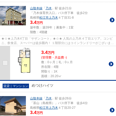
山陰本線
「
乃木
」駅 徒歩21分
「乃木保育所入口」バス停下車 徒歩2分
島根県
松江市
上乃木
４丁目31-8
3.4
万円
築年数：築39年 ｜募集中：
1室
階数：4階建
★☆★上乃木4丁目「サザンコート」★☆★ 人気の上乃木４丁目エリア。コンビ
ニ、飲食店、スーパーは徒歩圏内！ １階部分にはコインランドリーがございま
す。 居室はゆったりめ7.5帖あります...
3.4
万
円
(管理費・共益費 -)
敷：0ヶ月｜礼：0ヶ月
所在階：4階
間取り：1K
面積：20.20㎡
めつけハイツ
賃貸｜マンション
山陰本線
「
乃木
」駅 徒歩26分
「茶山（島根県）」バス停下車 徒歩4分
島根県
松江市
上乃木
４丁目20-27
3.4
万円