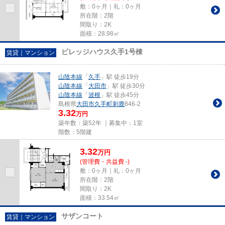
敷：0ヶ月｜礼：0ヶ月
所在階：2階
間取り：2K
面積：28.98㎡
ビレッジハウス久手1号棟
賃貸｜マンション
山陰本線
「
久手
」駅 徒歩19分
山陰本線
「
大田市
」駅 徒歩30分
山陰本線
「
波根
」駅 徒歩45分
島根県
大田市
久手町刺鹿
846-2
3.32
万円
築年数：築52年 ｜募集中：
1室
階数：5階建
3.32
万
円
(管理費・共益費 -)
敷：0ヶ月｜礼：0ヶ月
所在階：2階
間取り：2K
面積：33.54㎡
サザンコート
賃貸｜マンション