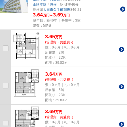
山陰本線
「
波根
」駅 徒歩46分
島根県
大田市
久手町刺鹿
846-21
3.64
3.69
万円～
万円
築年数：築46年 ｜募集中：
3室
階数：5階建
3.65
万
円
(管理費・共益費 -)
敷：0ヶ月｜礼：0ヶ月
所在階：2階
間取り：2DK
面積：39.83㎡
3.64
万
円
(管理費・共益費 -)
敷：0ヶ月｜礼：0ヶ月
所在階：5階
間取り：2DK
面積：39.83㎡
3.69
万
円
(管理費・共益費 -)
敷：0ヶ月｜礼：0ヶ月