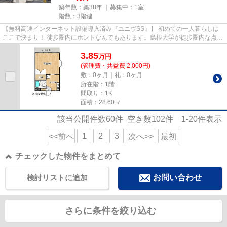
築年数：築38年 ｜募集中：
1室
階数：3階建
【無料高速インターネット設備導入済み『ユニヴSS』】 初めての一人暮らしは
ここで決まり！ 徒歩圏内にホントなんでもあります。島根大学が徒歩圏内な点は
もちろん、スーパー、コンビ...
3.85
万
円
(管理費・共益費 2,000円)
敷：0ヶ月｜礼：0ヶ月
所在階：1階
間取り：1K
面積：28.60㎡
該当公開件数
60
件 空き数
102
件
1-20
件表示
1
2
3
<<前へ
次へ>>
最初
チェックした物件をまとめて
検討リストに追加
お問い合わせ
さらに条件を絞り込む