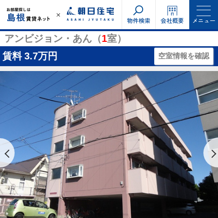
物件検索
会社概要
メニュー
アンビジョン・あん（
1
室）
賃料
3.7万円
空室情報を確認