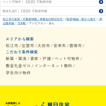
ペット可物件｜【賃貸】不動産特集
敷金礼金0｜【賃貸】不動産特集
松江市の賃貸・不動産情報｜有限会社朝日住宅
>
(賃貸)路線・駅から探す
>
JR
山陰本線
>
乃木駅
>
アンビジョン・あん
エリアから検索
松江市
/
出雲市
/
大田市
/
安来市
/
雲南市
/
こだわり条件検索
新築・築浅
/
貸家・戸建
/
ペット可物件
/
敷金礼金ゼロ
/
インターネット無料
/
学生向け物件