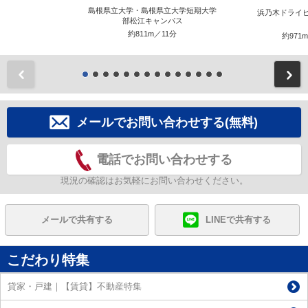
島根県立大学・島根県立大学短期大学
浜乃木ドライ
部松江キャンパス
約811m／11分
約971
前
メールでお問い合わせする(無料)
電話でお問い合わせする
現況の確認はお気軽にお問い合わせください。
メールで共有する
LINEで共有する
こだわり特集
貸家・戸建｜【賃貸】不動産特集