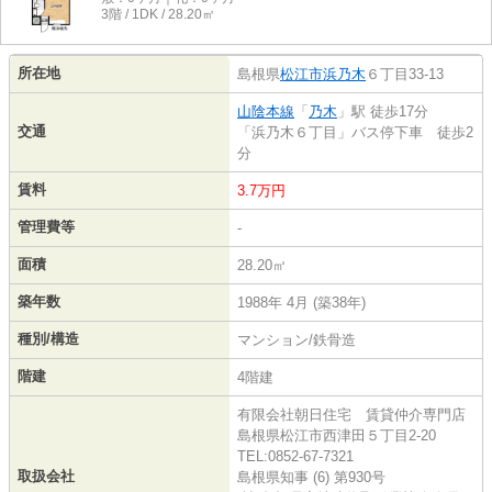
3階 / 1DK / 28.20㎡
所在地
島根県
松江市
浜乃木
６丁目33-13
山陰本線
「
乃木
」駅 徒歩17分
交通
「浜乃木６丁目」バス停下車 徒歩2
分
賃料
3.7万円
管理費等
-
面積
28.20㎡
築年数
1988年 4月 (築38年)
種別/構造
マンション/鉄骨造
階建
4階建
有限会社朝日住宅 賃貸仲介専門店
島根県松江市西津田５丁目2-20
TEL:0852-67-7321
取扱会社
島根県知事 (6) 第930号