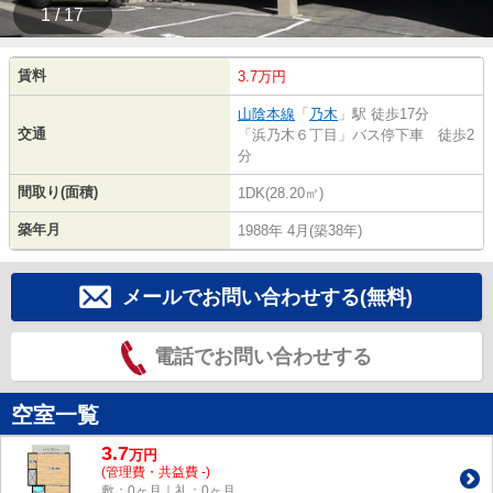
1 / 17
賃料
3.7万円
山陰本線
「
乃木
」駅 徒歩17分
交通
「浜乃木６丁目」バス停下車 徒歩2
分
間取り(面積)
1DK(28.20㎡)
築年月
1988年 4月(築38年)
メールでお問い合わせする(無料)
電話でお問い合わせする
空室一覧
3.7
万
円
(管理費・共益費 -)
敷：0ヶ月｜礼：0ヶ月