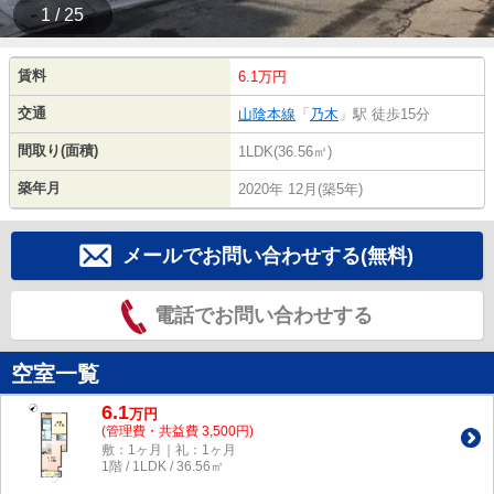
1 / 25
賃料
6.1万円
交通
山陰本線
「
乃木
」駅 徒歩15分
間取り(面積)
1LDK(36.56㎡)
築年月
2020年 12月(築5年)
メールでお問い合わせする(無料)
電話でお問い合わせする
空室一覧
6.1
万
円
(管理費・共益費 3,500円)
敷：1ヶ月｜礼：1ヶ月
1階 / 1LDK / 36.56㎡