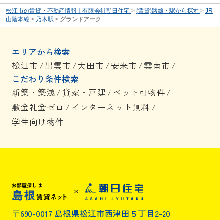
松江市の賃貸・不動産情報｜有限会社朝日住宅
>
(賃貸)路線・駅から探す
>
JR
山陰本線
>
乃木駅
>
グランドアーク
エリアから検索
松江市
/
出雲市
/
大田市
/
安来市
/
雲南市
/
こだわり条件検索
新築・築浅
/
貸家・戸建
/
ペット可物件
/
敷金礼金ゼロ
/
インターネット無料
/
学生向け物件
〒690-0017 島根県松江市西津田５丁目2-20