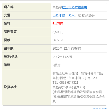
所在地
島根県
松江市
乃木福富町
交通
山陰本線
「
乃木
」駅 徒歩15分
賃料
6.1万円
管理費等
3,500円
面積
36.56㎡
築年数
2020年 12月 (築5年)
種別/構造
アパート/木造
階建
2階建
有限会社朝日住宅 賃貸仲介専門店
島根県松江市西津田５丁目2-20
TEL:0852-67-7321
取扱会社
島根県知事 (6) 第930号
(社)島根県宅地建物取引業協会会員
(社)島根県宅地建物取引業保証協会会
員